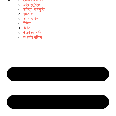
তথ্যপ্রযুক্তি
সাহিত্য-সংস্কৃতি
মুক্তমত
লাইফস্টাইল
মিডিয়া
ভিডিও
পরিচালনা পর্ষদ
উপদেষ্টা পরিষদ