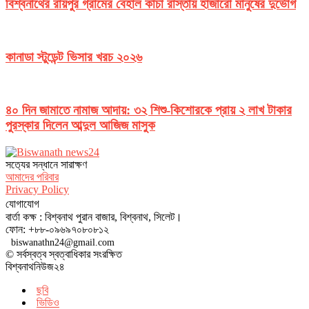
বিশ্বনাথের রায়পুর গ্রামের বেহাল কাঁচা রাস্তায় হাজারো মানুষের দুর্ভোগ
কানাডা স্টুডেন্ট ভিসার খরচ ২০২৬
৪০ দিন জামাতে নামাজ আদায়: ৩২ শিশু-কিশোরকে প্রায় ২ লাখ টাকার
পুরস্কার দিলেন আব্দুল আজিজ মাসুক
সত‌্যের সন্ধানে সারাক্ষণ
আমাদের পরিবার
Privacy Policy
যোগাযোগ
বার্তা কক্ষ : বিশ্বনাথ পুরান বাজার, বিশ্বনাথ, সিলেট।
ফোন: +৮৮-০৯৬৯৭০৮০৮১২
biswanathn24@gmail.com
© সর্বস্বত্ব স্বত্বাধিকার সংরক্ষিত
বিশ্বনাথনিউজ২৪
ছবি
ভিডিও