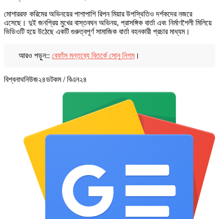
মোশাররফ করিমের অভিনয়ের পাশাপাশি রিপন মিয়ার উপস্থিতিও দর্শকদের নজরে
এসেছে। দুই জনপ্রিয় মুখের বাস্তবঘন অভিনয়, প্রাসঙ্গিক বার্তা এবং নির্মাণশৈলী মিলিয়ে
ভিডিওটি হয়ে উঠেছে একটি গুরুত্বপূর্ণ সামাজিক বার্তা বহনকারী প্রচার মাধ্যম।
আরও পড়ুন::
বেফাঁস মন্তব্যে বিতর্কে সোনু নিগম
।
বিশ্বনাথনিউজ২৪ডটকম / বিএন২৪