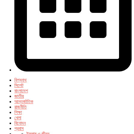
বিশ্বনাথ
সিলেট
বাংলাদেশ
জাতীয়
আন্তর্জাতিক
রাজনীতি
শিক্ষা
খেলা
বিনোদন
প্রবাস
ইসলাম ও জীবন