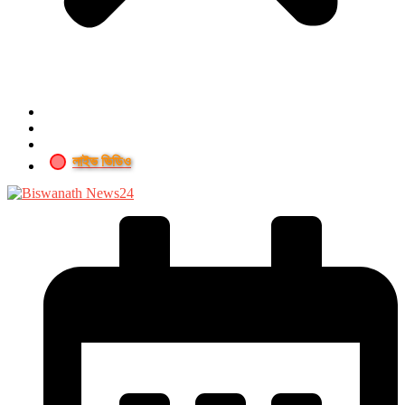
লাইভ ভিডিও