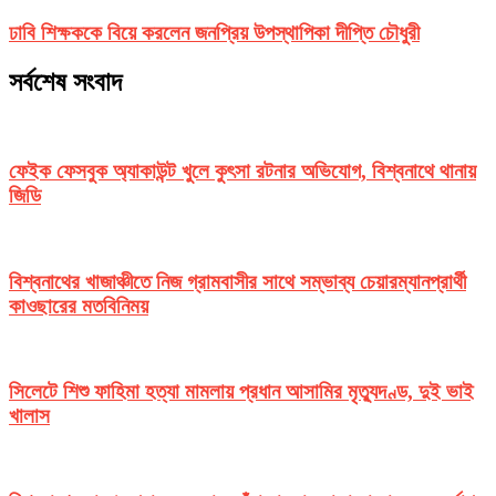
ঢাবি শিক্ষককে বিয়ে করলেন জনপ্রিয় উপস্থাপিকা দীপ্তি চৌধুরী
সর্বশেষ সংবাদ
ফেইক ফেসবুক অ্যাকাউন্ট খুলে কুৎসা রটনার অভিযোগ, বিশ্বনাথে থানায়
জিডি
বিশ্বনাথের খাজাঞ্চীতে নিজ গ্রামবাসীর সাথে সম্ভাব্য চেয়ারম্যানপ্রার্থী
কাওছারের মতবিনিময়
সিলেটে শিশু ফাহিমা হত্যা মামলায় প্রধান আসামির মৃত্যুদণ্ড, দুই ভাই
খালাস