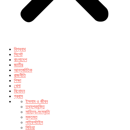
বিশ্বনাথ
সিলেট
বাংলাদেশ
জাতীয়
আন্তর্জাতিক
রাজনীতি
শিক্ষা
খেলা
বিনোদন
প্রবাস
ইসলাম ও জীবন
তথ্যপ্রযুক্তি
সাহিত্য-সংস্কৃতি
মুক্তমত
লাইফস্টাইল
মিডিয়া