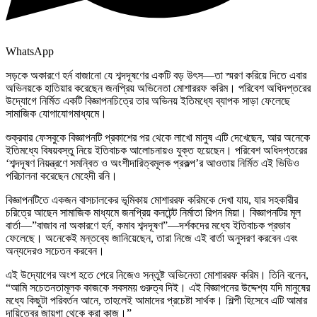
WhatsApp
সড়কে অকারণে হর্ন বাজানো যে শব্দদূষণের একটি বড় উৎস—তা স্মরণ করিয়ে দিতে এবার
অভিনয়কে হাতিয়ার করেছেন জনপ্রিয় অভিনেতা মোশাররফ করিম। পরিবেশ অধিদপ্তরের
উদ্যোগে নির্মিত একটি বিজ্ঞাপনচিত্রে তার অভিনয় ইতিমধ্যে ব্যাপক সাড়া ফেলেছে
সামাজিক যোগাযোগমাধ্যমে।
শুক্রবার ফেসবুকে বিজ্ঞাপনটি প্রকাশের পর থেকে লাখো মানুষ এটি দেখেছেন, আর অনেকে
ইতিমধ্যে বিষয়বস্তু নিয়ে ইতিবাচক আলোচনায়ও যুক্ত হয়েছেন। পরিবেশ অধিদপ্তরের
‘শব্দদূষণ নিয়ন্ত্রণে সমন্বিত ও অংশীদারিত্বমূলক প্রকল্প’র আওতায় নির্মিত এই ভিডিও
পরিচালনা করেছেন মেহেদী রনি।
বিজ্ঞাপনটিতে একজন বাসচালকের ভূমিকায় মোশাররফ করিমকে দেখা যায়, যার সহকারীর
চরিত্রে আছেন সামাজিক মাধ্যমে জনপ্রিয় কনটেন্ট নির্মাতা রিপন মিয়া। বিজ্ঞাপনটির মূল
বার্তা—”বাজাব না অকারণে হর্ন, কমাব শব্দদূষণ”—দর্শকদের মধ্যে ইতিবাচক প্রভাব
ফেলেছে। অনেকেই মন্তব্যে জানিয়েছেন, তারা নিজে এই বার্তা অনুসরণ করবেন এবং
অন্যদেরও সচেতন করবেন।
এই উদ্যোগের অংশ হতে পেরে নিজেও সন্তুষ্ট অভিনেতা মোশাররফ করিম। তিনি বলেন,
“আমি সচেতনতামূলক কাজকে সবসময় গুরুত্ব দিই। এই বিজ্ঞাপনের উদ্দেশ্য যদি মানুষের
মধ্যে কিছুটা পরিবর্তন আনে, তাহলেই আমাদের প্রচেষ্টা সার্থক। শিল্পী হিসেবে এটি আমার
দায়িত্বের জায়গা থেকে করা কাজ।”