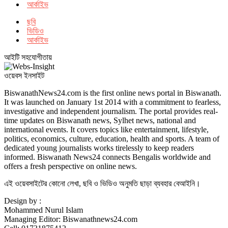
আর্কাইভ
ছবি
ভিডিও
আর্কাইভ
আইটি সহযোগীতায়
ওয়েবস ইনসাইট
BiswanathNews24.com is the first online news portal in Biswanath.
It was launched on January 1st 2014 with a commitment to fearless,
investigative and independent journalism. The portal provides real-
time updates on Biswanath news, Sylhet news, national and
international events. It covers topics like entertainment, lifestyle,
politics, economics, culture, education, health and sports. A team of
dedicated young journalists works tirelessly to keep readers
informed. Biswanath News24 connects Bengalis worldwide and
offers a fresh perspective on online news.
এই ওয়েবসাইটের কোনো লেখা, ছবি ও ভিডিও অনুমতি ছাড়া ব্যবহার বেআইনি।
Design by :
Mohammed Nurul Islam
Managing Editor: Biswanathnews24.com