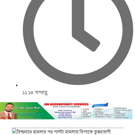
১১:১৪ অপরাহ্ণ