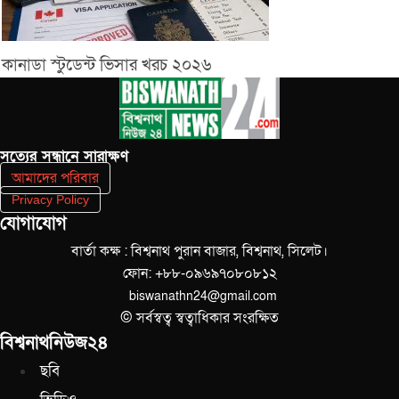
কানাডা স্টুডেন্ট ভিসার খরচ ২০২৬
সত‌্যের সন্ধানে সারাক্ষণ
আমাদের পরিবার
Privacy Policy
যোগাযোগ
বার্তা কক্ষ : বিশ্বনাথ পুরান বাজার, বিশ্বনাথ, সিলেট।
ফোন: +৮৮-০৯৬৯৭০৮০৮১২
biswanathn24@gmail.com
© সর্বস্বত্ব স্বত্বাধিকার সংরক্ষিত
বিশ্বনাথনিউজ২৪
ছবি