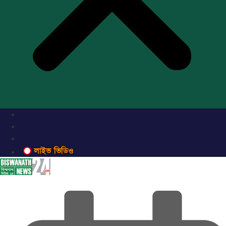
লাইভ ভিডিও