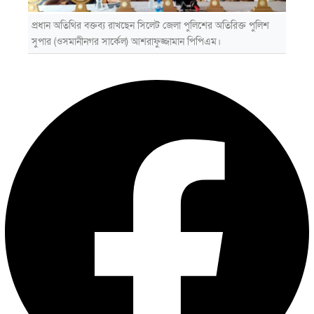
প্রধান অতিথির বক্তব্য রাখছেন সিলেট জেলা পুলিশের অতিরিক্ত পুলিশ
সুপার (ওসমানীনগর সার্কেল) আশরাফুজ্জামান পিপিএম।