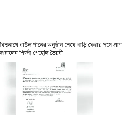
বিশ্বনাথে বাউল গানের অনুষ্ঠান শেষে বাড়ি ফেরার পথে প্রাণ
হারালেন শিল্পী পেহেলি ভৈরবী