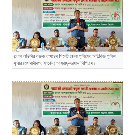
প্রধান অতিথির বক্তব্য রাখছেন সিলেট জেলা পুলিশের অতিরিক্ত পুলিশ
সুপার (ওসমানীনগর সার্কেল) আশরাফুজ্জামান পিপিএম।