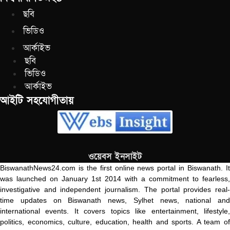
ছবি
ভিডিও
আর্কাইভ
ছবি
ভিডিও
আর্কাইভ
আইটি সহযোগীতায়
ওয়েবস ইনসাইট
BiswanathNews24.com is the first online news portal in Biswanath. It
was launched on January 1st 2014 with a commitment to fearless,
investigative and independent journalism. The portal provides real-
time updates on Biswanath news, Sylhet news, national and
international events. It covers topics like entertainment, lifestyle,
politics, economics, culture, education, health and sports. A team of