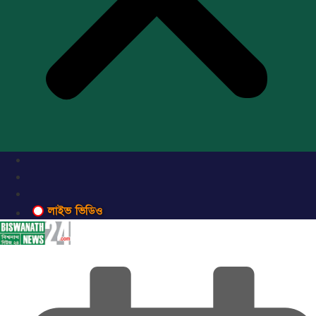
লাইভ ভিডিও