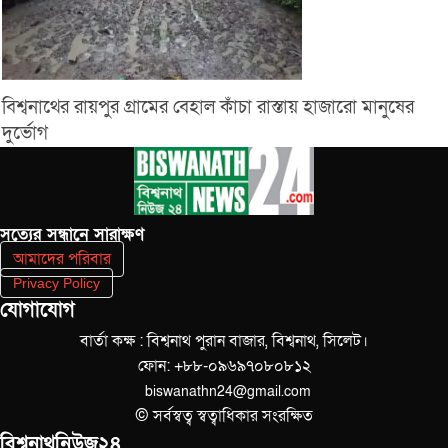
বিশ্বনাথের রায়পুর গ্রামের বেহাল কাঁচা রাস্তায় হাজারো মানুষের
দুর্ভোগ
সত‌্যের সন্ধানে সারাক্ষণ
আমাদের পরিবার
Privacy Policy
যোগাযোগ
বার্তা কক্ষ : বিশ্বনাথ পুরান বাজার, বিশ্বনাথ, সিলেট।
ফোন: +৮৮-০৯৬৯৭০৮০৮১২
biswanathn24@gmail.com
© সর্বস্বত্ব স্বত্বাধিকার সংরক্ষিত
বিশ্বনাথনিউজ২৪