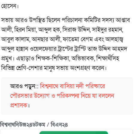
হোসেন।
সভায় আরও উপস্থিত ছিলেন পরিচালনা কমিটির সদস্য আপ্তাব
আলী, হিরন মিয়া, আব্দুল হক, সিরাজ উদ্দিন, সাইদুর রহমান,
আবুল কালাম, আনছার আলী, ফাতেমা বেগম এবং আলহাজ্ব
আব্দুল হান্নান ওয়েলফেয়ার ট্রাস্টের ট্রাস্টি তাজ উদ্দিন আহমদ
প্রমুখ। এছাড়াও শিক্ষক-শিক্ষিকা, অভিভাবক, শিক্ষার্থীসহ
বিভিন্ন শ্রেণি-পেশার মানুষ সভায় অংশগ্রহণ করেন।
আরও পড়ুন::
বিশ্বনাথে বাসিয়া নদী পরিষ্কারে
পৌরসভার উদ্যোগ ও পরিকল্পনা নিয়ে যা বললেন
প্রশাসক
।
বিশ্বনাথনিউজ২৪ডটকম / বিএন২৪