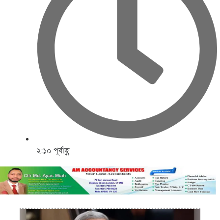
২:১০ পূর্বাহ্ণ