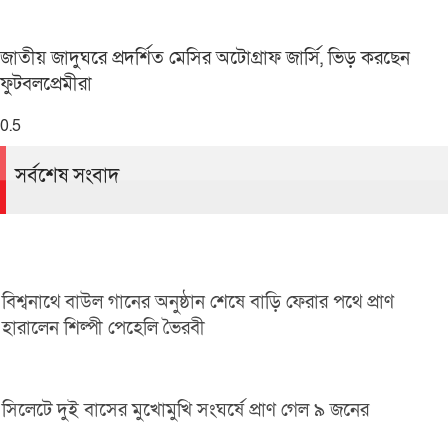
জাতীয় জাদুঘরে প্রদর্শিত মেসির অটোগ্রাফ জার্সি, ভিড় করছেন
ফুটবলপ্রেমীরা
সর্বশেষ সংবাদ
বিশ্বনাথে বাউল গানের অনুষ্ঠান শেষে বাড়ি ফেরার পথে প্রাণ
হারালেন শিল্পী পেহেলি ভৈরবী
সিলেটে দুই বাসের মুখোমুখি সংঘর্ষে প্রাণ গেল ৯ জনের