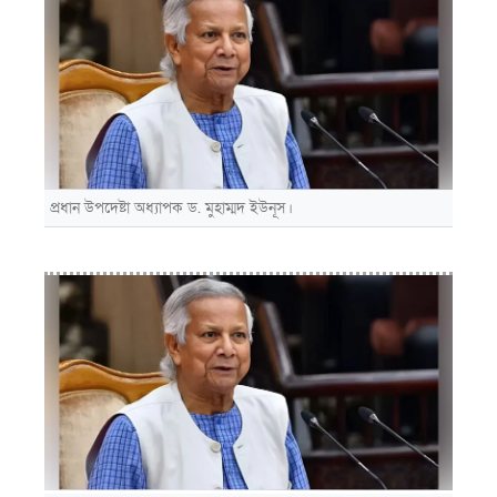
প্রধান উপদেষ্টা অধ্যাপক ড. মুহাম্মদ ইউনূস।