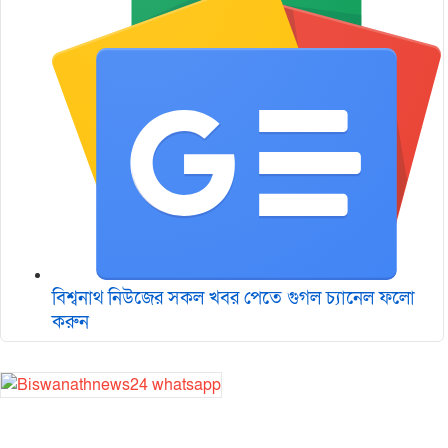
বিশ্বনাথ নিউজের সকল খবর পেতে গুগল চ‌্যানেল ফলো
করুন