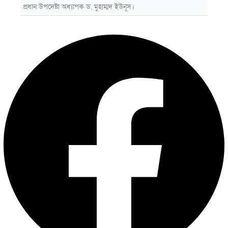
প্রধান উপদেষ্টা অধ্যাপক ড. মুহাম্মদ ইউনূস।