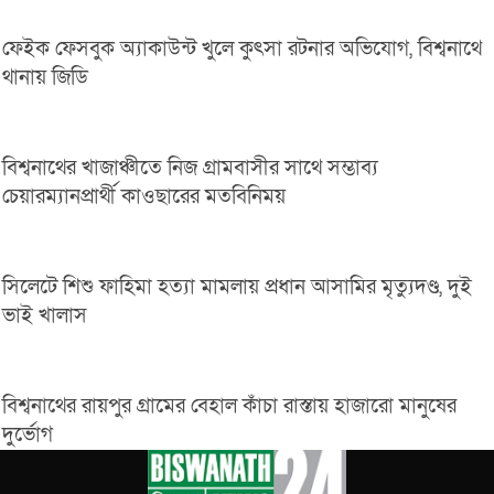
ফেইক ফেসবুক অ্যাকাউন্ট খুলে কুৎসা রটনার অভিযোগ, বিশ্বনাথে
থানায় জিডি
বিশ্বনাথের খাজাঞ্চীতে নিজ গ্রামবাসীর সাথে সম্ভাব্য
চেয়ারম্যানপ্রার্থী কাওছারের মতবিনিময়
সিলেটে শিশু ফাহিমা হত্যা মামলায় প্রধান আসামির মৃত্যুদণ্ড, দুই
ভাই খালাস
বিশ্বনাথের রায়পুর গ্রামের বেহাল কাঁচা রাস্তায় হাজারো মানুষের
দুর্ভোগ