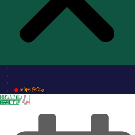
লাইভ ভিডিও