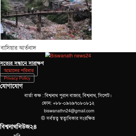
বাসিয়ার আর্তনাদ
সত‌্যের সন্ধানে সারাক্ষণ
আমাদের পরিবার
Privacy Policy
যোগাযোগ
বার্তা কক্ষ : বিশ্বনাথ পুরান বাজার, বিশ্বনাথ, সিলেট।
ফোন: +৮৮-০৯৬৯৭০৮০৮১২
biswanathn24@gmail.com
© সর্বস্বত্ব স্বত্বাধিকার সংরক্ষিত
বিশ্বনাথনিউজ২৪