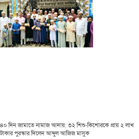
৪০ দিন জামাতে নামাজ আদায়: ৩২ শিশু-কিশোরকে প্রায় ২ লাখ
টাকার পুরস্কার দিলেন আব্দুল আজিজ মাসুক