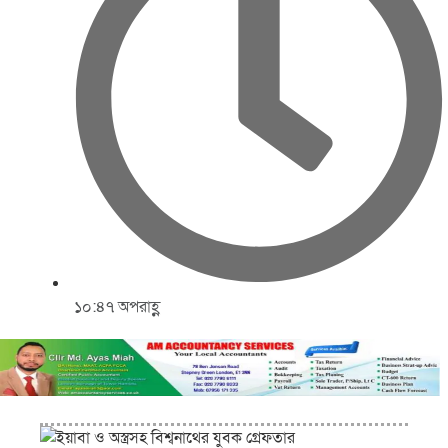
১০:৪৭ অপরাহ্ণ