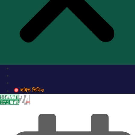
লাইভ ভিডিও