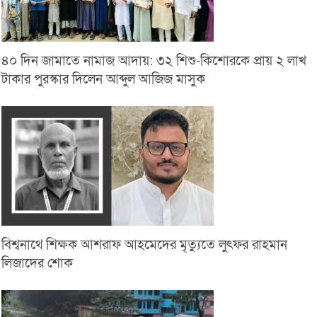
৪০ দিন জামাতে নামাজ আদায়: ৩২ শিশু-কিশোরকে প্রায় ২ লাখ
টাকার পুরস্কার দিলেন আব্দুল আজিজ মাসুক
বিশ্বনাথে শিক্ষক আশরাফ আহমেদের মৃত্যুতে লুৎফর রাহমান
লিজাদের শোক