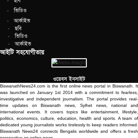
ছবি
ভিডিও
আর্কাইভ
ছবি
ভিডিও
আর্কাইভ
আইটি সহযোগীতায়
ওয়েবস ইনসাইট
BiswanathNews24.com is the first online news portal in Biswanath. It
was launched on January 1st 2014 with a commitment to fearless,
investigative and independent journalism. The portal provides real-
time updates on Biswanath news, Sylhet news, national and
international events. It covers topics like entertainment, lifestyle,
politics, economics, culture, education, health and sports. A team of
dedicated young journalists works tirelessly to keep readers informed.
Biswanath News24 connects Bengalis worldwide and offers a fresh
perspective on online news.