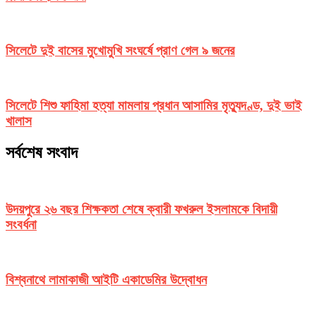
সিলেটে দুই বাসের মুখোমুখি সংঘর্ষে প্রাণ গেল ৯ জনের
সিলেটে শিশু ফাহিমা হত্যা মামলায় প্রধান আসামির মৃত্যুদণ্ড, দুই ভাই
খালাস
সর্বশেষ সংবাদ
উদয়পুরে ২৬ বছর শিক্ষকতা শেষে ক্বারী ফখরুল ইসলামকে বিদায়ী
সংবর্ধনা
বিশ্বনাথে লামাকাজী আইটি একাডেমির উদ্বোধন