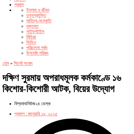
প্রবাস
ইসলাম ও জীবন
তথ্যপ্রযুক্তি
সাহিত্য-সংস্কৃতি
মুক্তমত
লাইফস্টাইল
মিডিয়া
ভিডিও
পরিচালনা পর্ষদ
উপদেষ্টা পরিষদ
হোম
»
সিলেট সংবাদ
দক্ষিণ সুরমায় অপরাধমূলক কর্মকাণ্ডে ১৬
কিশোর-কিশোরী আটক, বিয়ের উদ্যোগ
বিশ্বনাথনিউজ২৪ ডেস্ক
প্রকাশ :
জানুয়ারি ১৯, ২০২৫