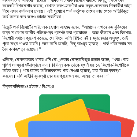
কার্যকলাপের অভিযোগ রয়েছে। যদিও এটি পার্ক হিসেবে পরিচিত কিন্তু এখানে বেশ
কয়েকটি বিশ্রামাগার রয়েছে, যেখানে তরুণ-তরুণীরা এবং স্কুল-কলেজের শিক্ষার্থীরা ভাড়া
নিয়ে এসব কার্যকলাপ চালায়। এই সুযোগে পার্ক কর্তৃপক্ষ তাদের কাছ থেকে অতিরিক্ত
অর্থ আদায় করে বলেও জানান স্থানীয়রা।
রিজেন্ট পার্ক রিসোর্টের পরিচালক হেলাল আহমদ বলেন, “আমাদের এখানে রুম বুকিংয়ের
জন্য সাধারণত জাতীয় পরিচয়পত্র প্রদর্শন করা প্রয়োজন। আজ কীভাবে এসব কিশোর-
কিশোরী এখানে প্রবেশ করেছে, সে বিষয়ে আমি নিশ্চিত নই। ম্যানেজার অসুস্থ, তাই
পুরো তথ্য পাওয়া যায়নি। তবে আমি শুনেছি, কিছু ভাঙচুর হয়েছে। পার্ক পরিচালনায় সব
বৈধ কাগজপত্র রয়েছে।”
এদিকে, মোগলাবাজার থানার ওসি মো. খন্দকার মোস্তাফিজুর রহমান বলেন, “খবর পেয়ে
পুলিশ সদস্যরা ঘটনাস্থলে যান। বিভিন্ন কক্ষ থেকে স্থানীয়রা ১৬ কিশোর-কিশোরীকে
আটক করে। পরে তাদের অভিভাবকদের খবর দেওয়া হয়েছে, যারা বিয়ের ব্যবস্থা
করবেন। যদি আইনি ব্যবস্থা নেওয়ার প্রয়োজন হয়, আমরা তা করব।”
বিশ্বনাথনিউজ২৪ডটকম / বিএন২৪