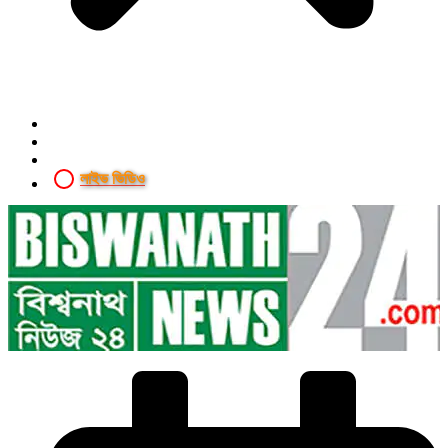
লাইভ ভিডিও