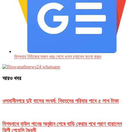
বিশ্বনাথ নিউজের সকল খবর পেতে গুগল চ‌্যানেল ফলো করুন
আরও খবর
ওসমানীনগরে দুই বাসের সংঘর্ষ: নিহতদের পরিবার পাবে ৫ লাখ টাকা
বিশ্বনাথে বাউল গানের অনুষ্ঠান শেষে বাড়ি ফেরার পথে প্রাণ হারালেন
শিল্পী পেহেলি ভৈরবী