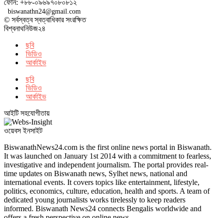
ফোন: +৮৮-০৯৬৯৭০৮০৮১২
biswanathn24@gmail.com
© সর্বস্বত্ব স্বত্বাধিকার সংরক্ষিত
বিশ্বনাথনিউজ২৪
ছবি
ভিডিও
আর্কাইভ
ছবি
ভিডিও
আর্কাইভ
আইটি সহযোগীতায়
ওয়েবস ইনসাইট
BiswanathNews24.com is the first online news portal in Biswanath.
It was launched on January 1st 2014 with a commitment to fearless,
investigative and independent journalism. The portal provides real-
time updates on Biswanath news, Sylhet news, national and
international events. It covers topics like entertainment, lifestyle,
politics, economics, culture, education, health and sports. A team of
dedicated young journalists works tirelessly to keep readers
informed. Biswanath News24 connects Bengalis worldwide and
offers a fresh perspective on online news.