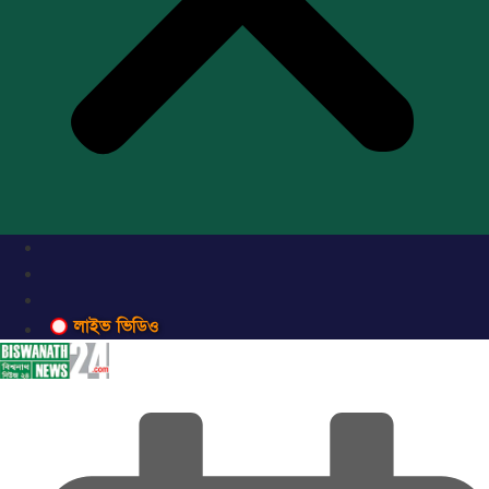
লাইভ ভিডিও