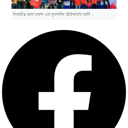
উন্মোচিত হলো মারুফ এন্ড মুরসালিন স্ট্রাইকার্সের জার্সি ।