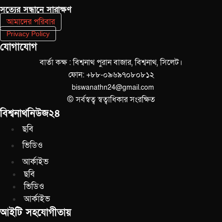
সত‌্যের সন্ধানে সারাক্ষণ
আমাদের পরিবার
Privacy Policy
যোগাযোগ
বার্তা কক্ষ : বিশ্বনাথ পুরান বাজার, বিশ্বনাথ, সিলেট।
ফোন: +৮৮-০৯৬৯৭০৮০৮১২
biswanathn24@gmail.com
© সর্বস্বত্ব স্বত্বাধিকার সংরক্ষিত
বিশ্বনাথনিউজ২৪
ছবি
ভিডিও
আর্কাইভ
ছবি
ভিডিও
আর্কাইভ
আইটি সহযোগীতায়