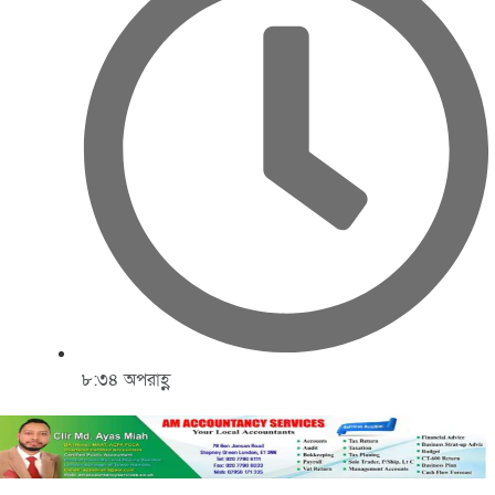
৮:৩৪ অপরাহ্ণ