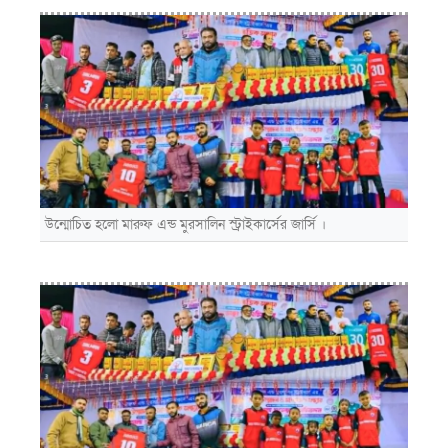
উন্মোচিত হলো মারুফ এন্ড মুরসালিন স্ট্রাইকার্সের জার্সি ।