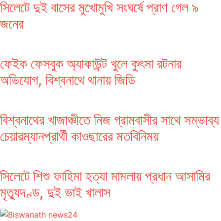
সিলেটে দুই বাসের মুখোমুখি সংঘর্ষে প্রাণ গেল ৯
জনের
ফেইক ফেসবুক অ্যাকাউন্ট খুলে কুৎসা রটনার
অভিযোগ, বিশ্বনাথে থানায় জিডি
বিশ্বনাথের খাজাঞ্চীতে নিজ গ্রামবাসীর সাথে সম্ভাব্য
চেয়ারম্যানপ্রার্থী কাওছারের মতবিনিময়
সিলেটে শিশু ফাহিমা হত্যা মামলায় প্রধান আসামির
মৃত্যুদণ্ড, দুই ভাই খালাস