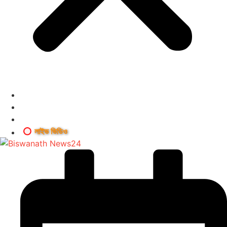
লাইভ ভিডিও