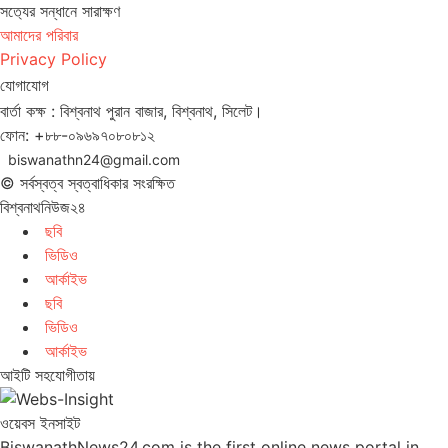
সত‌্যের সন্ধানে সারাক্ষণ
আমাদের পরিবার
Privacy Policy
যোগাযোগ
বার্তা কক্ষ : বিশ্বনাথ পুরান বাজার, বিশ্বনাথ, সিলেট।
ফোন: +৮৮-০৯৬৯৭০৮০৮১২
biswanathn24@gmail.com
© সর্বস্বত্ব স্বত্বাধিকার সংরক্ষিত
বিশ্বনাথনিউজ২৪
ছবি
ভিডিও
আর্কাইভ
ছবি
ভিডিও
আর্কাইভ
আইটি সহযোগীতায়
ওয়েবস ইনসাইট
BiswanathNews24.com is the first online news portal in