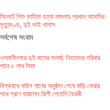
সিলেটে শিশু ফাহিমা হত্যা মামলায় প্রধান আসামির
মৃত্যুদণ্ড, দুই ভাই খালাস
সর্বশেষ সংবাদ
ওসমানীনগরে দুই বাসের সংঘর্ষ: নিহতদের পরিবার
পাবে ৫ লাখ টাকা
বিশ্বনাথে বাউল গানের অনুষ্ঠান শেষে বাড়ি ফেরার
পথে প্রাণ হারালেন শিল্পী পেহেলি ভৈরবী