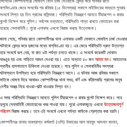
সিলেটের কোম্পানীগঞ্জে মোবাইল ফোন চার্জ দেওয়াকে কেন্দ্র করে শনিবার রাতে
বাগবিতণ্ডার জেরে সংঘর্ষের পর রবিবার (১৫ ডিসেম্বর) সকালে মাইকিংয়ের মাধ্যমে পুনরায়
সংঘর্ষে লিপ্ত হয় তিন গ্রামের বাসিন্দারা। পরিস্থিতি নিয়ন্ত্রণে আনতে টিয়ারশেল ও রাবার
বুলেট নিক্ষেপ করে পুলিশ। সর্বশেষ তথ্যমতে, পরিস্থিতি শান্ত রাখতে মোতায়েন করা
হয়েছে সেনাবাহিনী। পুরো এলাকায় এখনো বিরাজ করছে উত্তেজনা।
জানা গেছে, শনিবার রাতে কোম্পানীগঞ্জ থানা এলাকার একটি দোকানে মোবাইল চার্জ দেওয়ার
ঘটনাকে কেন্দ্র করে দুজনের মধ্যে বাগ্‌বিতণ্ডা হয়। এর জেরে পরিস্থিতি দ্রুত উত্তপ্ত
হয়ে সংঘর্ষে রূপ নেয়, যা রাত ৯টা পর্যন্ত চলতে থাকে। এ সংঘর্ষে কয়েকটি দোকান
ভাঙচুর হয় এবং গাড়িতে আগুন দেওয়া হয়। এতে অন্তত ৫০ জন
আহত হন
। আহতদের
স্থানীয় হাসপাতালে চিকিৎসা দেওয়া হয়েছে। পরে পুলিশ ও সেনাবাহিনীর সদস্যরা
ঘটনাস্থলে উপস্থিত হয়ে পরিস্থিতি নিয়ন্ত্রণে আনে। এ ঘটনায় আজ রবিবার সকালে
মাইকে ঘোষণা দিয়ে আবারও কোম্পানীগঞ্জ থানা সদর, বর্ণি এবং কাঁঠালবাড়ি গ্রামের মানুষ
দেশীয় অস্ত্র নিয়ে ধাওয়া-পাল্টা ধাওয়ায় লিপ্ত হন।
এ সময় পরিস্থিতি নিয়ন্ত্রণে আনতে পুলিশ টিয়ারশেল ও রাবার বুলেট নিক্ষেপ করে। পরে
দুপুরে সেনাবাহিনী মোতায়েনের খবর পাওয়া যায়। পুরো এলাকাজুড়ে এখনো
উত্তেজনাপূর্ণ
পরিবেশ
বিরাজ করছে। তবে এই সংঘর্ষে এখনো পর্যন্ত কাউকে গ্রেপ্তার করা হয়নি।
কোম্পানীগঞ্জ থানার ভারপ্রাপ্ত কর্মকর্তা (ওসি) উজায়ের আল মাহমুদ আদনান জানান,