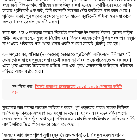
বছর বয়সী শিশু মুনতাহা শামীমের মরদেহ উদ্ধার করা হয়েছে। স্থানীয়দের হাতে আটক
হয়েছে প্রতিবেশী এক নারী, যিনি মরদেহটি সরানোর চেষ্টা করছিলেন বলে জানা গেছে।
পুলিশের ধারণা, পূর্ব শত্রুতার জেরে মুনতাহার সাবেক প্রাইভেট শিক্ষিকা মারজিয়া তাকে
অপহরণ করে হত্যাকাণ্ড ঘটিয়েছেন।
জানা যায়, গত ৩ নভেম্বর সকালে সিলেটের কানাইঘাট উপজেলার বীরদল গ্রামের বাসিন্দা
শামীম আহমদের মেয়ে মুনতাহা নিখোঁজ হয়। দিনভর অনেক খোঁজাখুঁজির পরও তার সন্ধান
না পাওয়ায় পরিবারের পক্ষ থেকে থানায় একটি সাধারণ ডায়েরি (জিডি) করা হয়।
এক সপ্তাহ পর, শনিবার (৯ নভেম্বর) ভোররাতে প্রতিবেশী আলিফজান বিবি মরদেহটি
ডোবা থেকে সরিয়ে পুকুরে ফেলার চেষ্টা করলে স্থানীয়রা তাকে হাতেনাতে আটক করে।
এতে পুরো এলাকায় উত্তেজনা ছড়িয়ে পড়ে এবং ক্ষুব্ধ এলাকাবাসী অভিযুক্ত পরিবারের
বাড়িতে আগুন ধরিয়ে দেয়।
সম্পর্কিত খবর:
সিলেট মহানগর জামায়াতের ২০২৫-২০২৬ শেসনের কমিটি
গঠন
মুনতাহার চাচা কয়সর আহমেদ অভিযোগ করেন, পূর্ব শত্রুতার কারণে সাবেক শিক্ষিকা
মারজিয়া মুনতাহাকে অপহরণ করে হত্যা করেছেন। হত্যার পর মরদেহ বাড়ির পাশের
ডোবার কাদার নিচে পুঁতে রাখা হয়। শনিবার রাত ৩টার দিকে মারজিয়ার মা আলিফজান বিবি
লাশটি সরিয়ে নিতে গেলে জনতা তাকে ধরে ফেলে।
সিলেটের অতিরিক্ত পুলিশ সুপার (ক্রাইম এন্ড অপস্) মো. রফিকুল ইসলাম জানান,