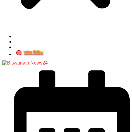
লাইভ ভিডিও