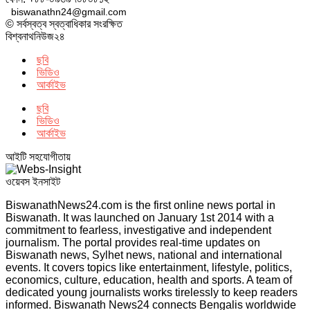
biswanathn24@gmail.com
© সর্বস্বত্ব স্বত্বাধিকার সংরক্ষিত
বিশ্বনাথনিউজ২৪
ছবি
ভিডিও
আর্কাইভ
ছবি
ভিডিও
আর্কাইভ
আইটি সহযোগীতায়
ওয়েবস ইনসাইট
BiswanathNews24.com is the first online news portal in
Biswanath. It was launched on January 1st 2014 with a
commitment to fearless, investigative and independent
journalism. The portal provides real-time updates on
Biswanath news, Sylhet news, national and international
events. It covers topics like entertainment, lifestyle, politics,
economics, culture, education, health and sports. A team of
dedicated young journalists works tirelessly to keep readers
informed. Biswanath News24 connects Bengalis worldwide