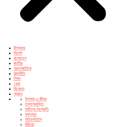
বিশ্বনাথ
সিলেট
বাংলাদেশ
জাতীয়
আন্তর্জাতিক
রাজনীতি
শিক্ষা
খেলা
বিনোদন
প্রবাস
ইসলাম ও জীবন
তথ্যপ্রযুক্তি
সাহিত্য-সংস্কৃতি
মুক্তমত
লাইফস্টাইল
মিডিয়া