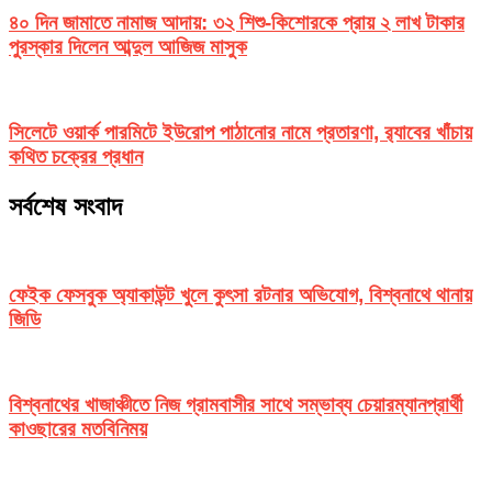
৪০ দিন জামাতে নামাজ আদায়: ৩২ শিশু-কিশোরকে প্রায় ২ লাখ টাকার
পুরস্কার দিলেন আব্দুল আজিজ মাসুক
সিলেটে ওয়ার্ক পারমিটে ইউরোপ পাঠানোর নামে প্রতারণা, র‌্যাবের খাঁচায়
কথিত চক্রের প্রধান
সর্বশেষ সংবাদ
ফেইক ফেসবুক অ্যাকাউন্ট খুলে কুৎসা রটনার অভিযোগ, বিশ্বনাথে থানায়
জিডি
বিশ্বনাথের খাজাঞ্চীতে নিজ গ্রামবাসীর সাথে সম্ভাব্য চেয়ারম্যানপ্রার্থী
কাওছারের মতবিনিময়