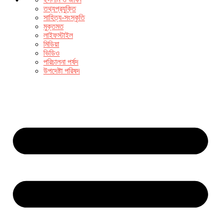
তথ্যপ্রযুক্তি
সাহিত্য-সংস্কৃতি
মুক্তমত
লাইফস্টাইল
মিডিয়া
ভিডিও
পরিচালনা পর্ষদ
উপদেষ্টা পরিষদ