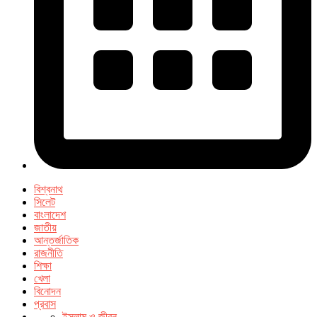
বিশ্বনাথ
সিলেট
বাংলাদেশ
জাতীয়
আন্তর্জাতিক
রাজনীতি
শিক্ষা
খেলা
বিনোদন
প্রবাস
ইসলাম ও জীবন