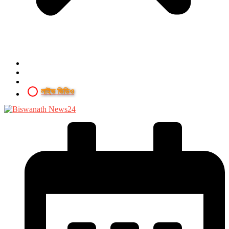
লাইভ ভিডিও