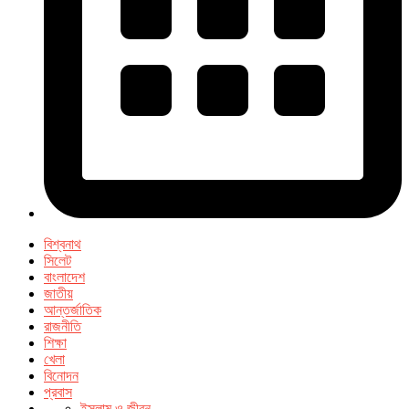
বিশ্বনাথ
সিলেট
বাংলাদেশ
জাতীয়
আন্তর্জাতিক
রাজনীতি
শিক্ষা
খেলা
বিনোদন
প্রবাস
ইসলাম ও জীবন