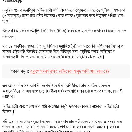
WhatsApp
নব্বই দশকের জনপ্রিয় অভিনেত্রী শমী কায়সারকে গ্রেফতার করেছে পুলিশ। মঙ্গলবার
(৫ নভেম্বর) রাতে রাজধানীর উত্তরা থেকে তাকে গ্রেফতার করে উত্তরা পশ্চিম থানা
পুলিশ।
উত্তরা বিভাগের উপ-পুলিশ কমিশনার (ডিসি) রওনক জাহান গ্রেফতারের বিষয়টি নিশ্চিত
করেছেন।
গত ১৪ অক্টোবর মাগুরা চিফ জুডিসিয়াল ম্যাজিস্ট্রেট আদালতে বিএনপির প্রতিষ্ঠাতা ও
সাবেক রাষ্ট্রপতি জিয়াউর রহমানকে নিয়ে বিভিন্ন সময় কটূক্তি করার অভিযোগে
অভিনেত্রী শমী কায়সারের নামে ১০০ কোটি টাকার মানহানির মামলা হয়।
আরও পড়ুন:
একুশে পদকপ্রাপ্ত অভিনেতা মাসুদ আলী খান আর নেই
এর আগে, গত ১৪ আগস্ট দেশের ই-কর্মাস প্রতিষ্ঠানগুলোর সংগঠন ই-কমার্স
অ্যাসোসিয়েশন অব বাংলাদেশের (ই-ক্যাব) সভাপতির পদ থেকে পদত্যাগ করেন শমী
কায়সার।
অভিনেত্রী এবং প্রযোজক শমী কায়সার নব্বই দশকের একজন নামকরা অভিনেত্রী
ছিলেন।
শমী ১৯৭০ সালে জন্মগ্রহণ করেন। তার বাবার নাম শহীদুল্লাহ কায়সার ও মাতার নাম
পান্না কায়সার। তার মা পান্না একজন লেখিকা এবং সাবেক সংসদ সদস্য। সাবেক