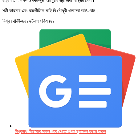
রাষ্ট্রপতি একিউএম বদরুদ্দুজা চৌধুরীর স্ত্রী মায়া পান্নার বোন।
শমী কায়সার এবং রাজনীতিক মাহি বি চৌধুরী খালাতো ভাই-বোন।
বিশ্বনাথনিউজ২৪ডটকম / বিএন২৪
বিশ্বনাথ নিউজের সকল খবর পেতে গুগল চ‌্যানেল ফলো করুন