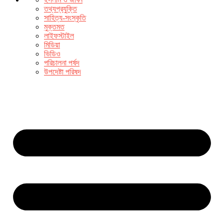
তথ্যপ্রযুক্তি
সাহিত্য-সংস্কৃতি
মুক্তমত
লাইফস্টাইল
মিডিয়া
ভিডিও
পরিচালনা পর্ষদ
উপদেষ্টা পরিষদ