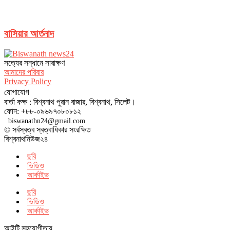
বাসিয়ার আর্তনাদ
সত‌্যের সন্ধানে সারাক্ষণ
আমাদের পরিবার
Privacy Policy
যোগাযোগ
বার্তা কক্ষ : বিশ্বনাথ পুরান বাজার, বিশ্বনাথ, সিলেট।
ফোন: +৮৮-০৯৬৯৭০৮০৮১২
biswanathn24@gmail.com
© সর্বস্বত্ব স্বত্বাধিকার সংরক্ষিত
বিশ্বনাথনিউজ২৪
ছবি
ভিডিও
আর্কাইভ
ছবি
ভিডিও
আর্কাইভ
আইটি সহযোগীতায়