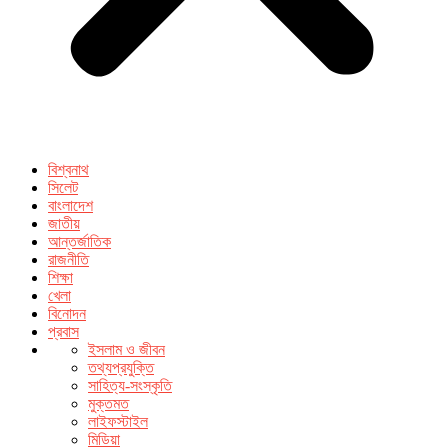
বিশ্বনাথ
সিলেট
বাংলাদেশ
জাতীয়
আন্তর্জাতিক
রাজনীতি
শিক্ষা
খেলা
বিনোদন
প্রবাস
ইসলাম ও জীবন
তথ্যপ্রযুক্তি
সাহিত্য-সংস্কৃতি
মুক্তমত
লাইফস্টাইল
মিডিয়া