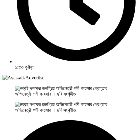
১:৩৩ পূর্বাহ্ণ
অভিনেত্রী শমী কায়সার । ছবি সংগৃহীত
অভিনেত্রী শমী কায়সার । ছবি সংগৃহীত