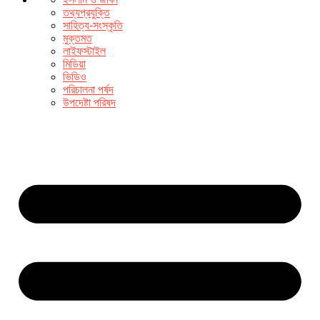
তথ্যপ্রযুক্তি
সাহিত্য-সংস্কৃতি
মুক্তমত
লাইফস্টাইল
মিডিয়া
ভিডিও
পরিচালনা পর্ষদ
উপদেষ্টা পরিষদ