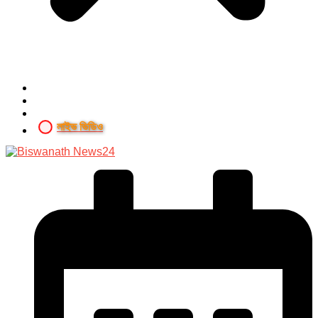
লাইভ ভিডিও