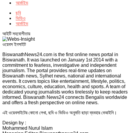
আর্কাইভ
ছবি
ভিডিও
আর্কাইভ
আইটি সহযোগীতায়
ওয়েবস ইনসাইট
BiswanathNews24.com is the first online news portal in
Biswanath. It was launched on January 1st 2014 with a
commitment to fearless, investigative and independent
journalism. The portal provides real-time updates on
Biswanath news, Sylhet news, national and international
events. It covers topics like entertainment, lifestyle, politics,
economics, culture, education, health and sports. A team of
dedicated young journalists works tirelessly to keep readers
informed. Biswanath News24 connects Bengalis worldwide
and offers a fresh perspective on online news.
এই ওয়েবসাইটের কোনো লেখা, ছবি ও ভিডিও অনুমতি ছাড়া ব্যবহার বেআইনি।
Design by :
Mohammed Nurul Islam