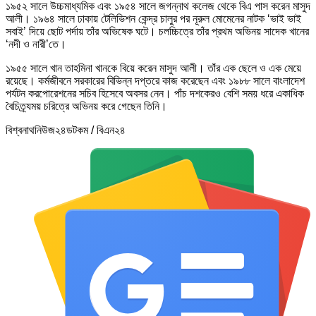
১৯৫২ সালে উচ্চমাধ্যমিক এবং ১৯৫৪ সালে জগন্নাথ কলেজ থেকে বিএ পাস করেন মাসুদ
আলী। ১৯৬৪ সালে ঢাকায় টেলিভিশন কেন্দ্র চালুর পর নূরুল মোমেনের নাটক ‘ভাই ভাই
সবাই’ দিয়ে ছোট পর্দায় তাঁর অভিষেক ঘটে। চলচ্চিত্রে তাঁর প্রথম অভিনয় সাদেক খানের
‘নদী ও নারী’তে।
১৯৫৫ সালে খান তাহমিনা খানকে বিয়ে করেন মাসুদ আলী। তাঁর এক ছেলে ও এক মেয়ে
রয়েছে। কর্মজীবনে সরকারের বিভিন্ন দপ্তরে কাজ করেছেন এবং ১৯৮৮ সালে বাংলাদেশ
পর্যটন করপোরেশনের সচিব হিসেবে অবসর নেন। পাঁচ দশকেরও বেশি সময় ধরে একাধিক
বৈচিত্র্যময় চরিত্রে অভিনয় করে গেছেন তিনি।
বিশ্বনাথনিউজ২৪ডটকম / বিএন২৪