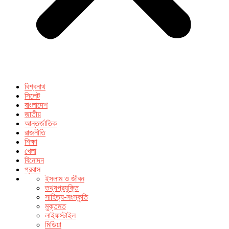
বিশ্বনাথ
সিলেট
বাংলাদেশ
জাতীয়
আন্তর্জাতিক
রাজনীতি
শিক্ষা
খেলা
বিনোদন
প্রবাস
ইসলাম ও জীবন
তথ্যপ্রযুক্তি
সাহিত্য-সংস্কৃতি
মুক্তমত
লাইফস্টাইল
মিডিয়া