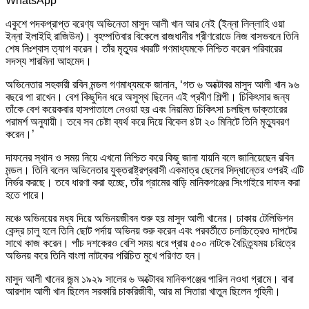
WhatsApp
একুশে পদকপ্রাপ্ত বরেণ্য অভিনেতা মাসুদ আলী খান আর নেই (ইন্না লিল্লাহি ওয়া
ইন্না ইলাইহি রাজিউন)। বৃহম্পতিবার বিকেলে রাজধানীর গ্রীণরোডে নিজ বাসভবনে তিনি
শেষ নিঃশ্বাস ত্যাগ করেন। তাঁর মৃত্যুর খবরটি গণমাধ্যমকে নিশ্চিত করেন পরিবারের
সদস্য শারমিনা আহমেদ।
অভিনেতার সহকারী রবিন মন্ডল গণমাধ্যমকে জানান, ‘গত ৬ অক্টোবর মাসুদ আলী খান ৯৬
বছরে পা রাখেন। বেশ কিছুদিন ধরে অসুস্থ ছিলেন এই প্রবীণ শিল্পী। চিকিৎসার জন্য
তাঁকে বেশ কয়েকবার হাসপাতালে নেওয়া হয় এবং নিয়মিত চিকিৎসা চলছিল ডাক্তারের
পরামর্শ অনুযায়ী। তবে সব চেষ্টা ব্যর্থ করে দিয়ে বিকেল ৪টা ২০ মিনিটে তিনি মৃত্যুবরণ
করেন।’
দাফনের স্থান ও সময় নিয়ে এখনো নিশ্চিত করে কিছু জানা যায়নি বলে জানিয়েছেন রবিন
মন্ডল। তিনি বলেন অভিনেতার যুক্তরাষ্ট্রপ্রবাসী একমাত্র ছেলের সিদ্ধান্তের ওপরই এটি
নির্ভর করছে। তবে ধারণা করা হচ্ছে, তাঁর গ্রামের বাড়ি মানিকগঞ্জের সিংগাইরে দাফন করা
হতে পারে।
মঞ্চে অভিনয়ের মধ্য দিয়ে অভিনয়জীবন শুরু হয় মাসুদ আলী খানের। ঢাকায় টেলিভিশন
কেন্দ্র চালু হলে তিনি ছোট পর্দায় অভিনয় শুরু করেন এবং পরবর্তীতে চলচ্চিত্রেও দাপটের
সাথে কাজ করেন। পাঁচ দশকেরও বেশি সময় ধরে প্রায় ৫০০ নাটকে বৈচিত্র্যময় চরিত্রে
অভিনয় করে তিনি বাংলা নাটকের পরিচিত মুখে পরিণত হন।
মাসুদ আলী খানের জন্ম ১৯২৯ সালের ৬ অক্টোবর মানিকগঞ্জের পারিল নওধা গ্রামে। বাবা
আরশাদ আলী খান ছিলেন সরকারি চাকরিজীবী, আর মা সিতারা খাতুন ছিলেন গৃহিনী।