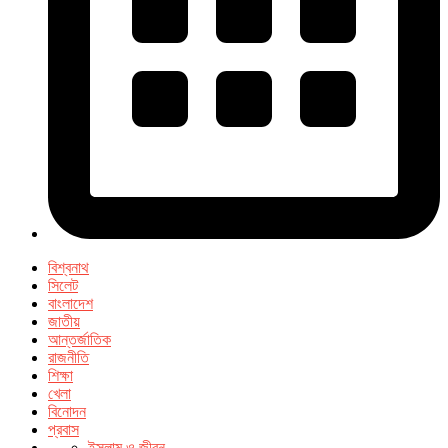
বিশ্বনাথ
সিলেট
বাংলাদেশ
জাতীয়
আন্তর্জাতিক
রাজনীতি
শিক্ষা
খেলা
বিনোদন
প্রবাস
ইসলাম ও জীবন