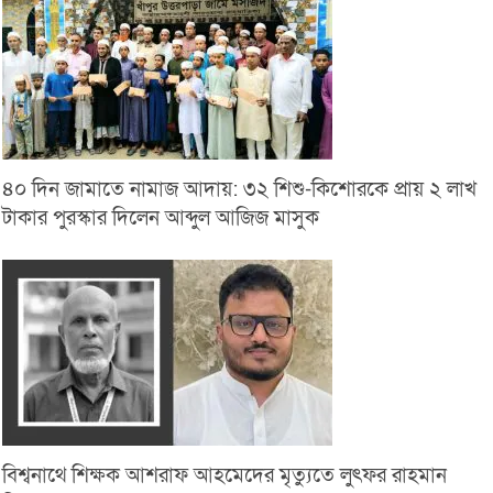
৪০ দিন জামাতে নামাজ আদায়: ৩২ শিশু-কিশোরকে প্রায় ২ লাখ
টাকার পুরস্কার দিলেন আব্দুল আজিজ মাসুক
বিশ্বনাথে শিক্ষক আশরাফ আহমেদের মৃত্যুতে লুৎফর রাহমান