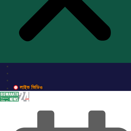
লাইভ ভিডিও