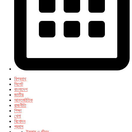
বিশ্বনাথ
সিলেট
বাংলাদেশ
জাতীয়
আন্তর্জাতিক
রাজনীতি
শিক্ষা
খেলা
বিনোদন
প্রবাস
ইসলাম ও জীবন