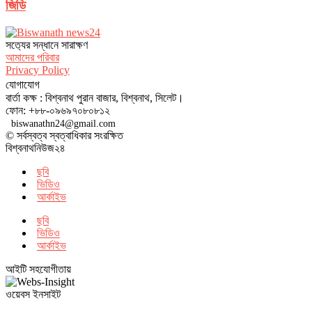
জিডি
সত‌্যের সন্ধানে সারাক্ষণ
আমাদের পরিবার
Privacy Policy
যোগাযোগ
বার্তা কক্ষ : বিশ্বনাথ পুরান বাজার, বিশ্বনাথ, সিলেট।
ফোন: +৮৮-০৯৬৯৭০৮০৮১২
biswanathn24@gmail.com
© সর্বস্বত্ব স্বত্বাধিকার সংরক্ষিত
বিশ্বনাথনিউজ২৪
ছবি
ভিডিও
আর্কাইভ
ছবি
ভিডিও
আর্কাইভ
আইটি সহযোগীতায়
ওয়েবস ইনসাইট