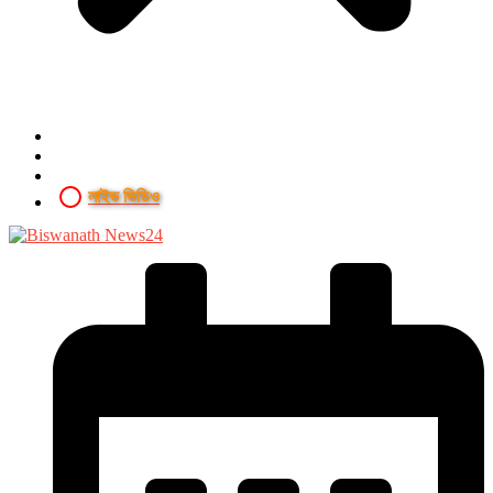
লাইভ ভিডিও