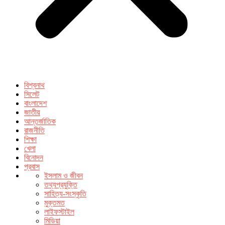
বিশ্বনাথ
সিলেট
বাংলাদেশ
জাতীয়
আন্তর্জাতিক
রাজনীতি
শিক্ষা
খেলা
বিনোদন
প্রবাস
ইসলাম ও জীবন
তথ্যপ্রযুক্তি
সাহিত্য-সংস্কৃতি
মুক্তমত
লাইফস্টাইল
মিডিয়া