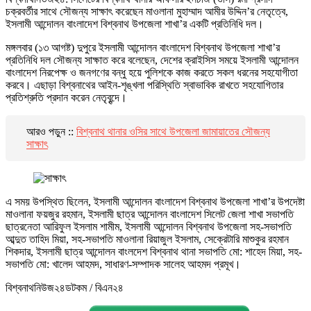
চক্রবর্তীর সাথে সৌজন্য সাক্ষাৎ করেছেন মাওলানা মুহাম্মাদ আমীর উদ্দিন’র নেতৃত্বে,
ইসলামী আন্দোলন বাংলাদেশ বিশ্বনাথ উপজেলা শাখা’র একটি প্রতিনিধি দল।
মঙ্গলবার (১৩ আগষ্ট) দুপুরে ইসলামী আন্দোলন বাংলাদেশ বিশ্বনাথ উপজেলা শাখা’র
প্রতিনিধি দল সৌজন্য সাক্ষাত করে বলেছেন, দেশের ক্রাইসিস সময়ে ইসলামী আন্দোলন
বাংলাদেশ নিরপেক্ষ ও জনগণের বন্ধু হয়ে পুলিশকে কাজ করতে সকল ধরনের সহযোগীতা
করবে। এছাড়া বিশ্বনাথের আইন-শৃঙ্খলা পরিস্থিতি স্বাভাবিক রাখতে সহযোগিতার
প্রতিশ্রুতি প্রদান করেন নেতৃবৃন্দে।
আরও পড়ুন ::
বিশ্বনাথ থানার ওসির সাথে উপজেলা জামায়াতের সৌজন্য
সাক্ষাৎ
এ সময় উপস্থিত ছিলেন, ইসলামী আন্দোলন বাংলাদেশ বিশ্বনাথ উপজেলা শাখা’র উপদেষ্টা
মাওলানা ফয়জুর রহমান, ইসলামী ছাত্র আন্দোলন বাংলাদেশ সিলেট জেলা শাখা সভাপতি
ছাত্রনেতা আরিফুল ইসলাম শামীম, ইসলামী আন্দোলন বিশ্বনাথ উপজেলা সহ-সভাপতি
আব্দুত তাহিদ মিয়া, সহ-সভাপতি মাওলানা রিয়াজুল ইসলাম, সেক্রেটারি মাশুকুর রহমান
শিকদার, ইসলামী ছাত্র আন্দোলন বাংলদেশ বিশ্বনাথ থানা সভাপতি মো: শাহেদ মিয়া, সহ-
সভাপতি মো: খালেদ আহমদ, সাধারণ-সম্পাদক সালেহ আহমদ প্রমূখ।
বিশ্বনাথনিউজ২৪ডটকম / বিএন২৪