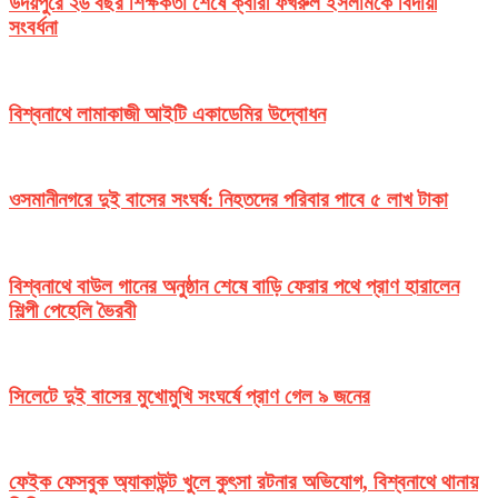
উদয়পুরে ২৬ বছর শিক্ষকতা শেষে ক্বারী ফখরুল ইসলামকে বিদায়ী
সংবর্ধনা
বিশ্বনাথে লামাকাজী আইটি একাডেমির উদ্বোধন
ওসমানীনগরে দুই বাসের সংঘর্ষ: নিহতদের পরিবার পাবে ৫ লাখ টাকা
বিশ্বনাথে বাউল গানের অনুষ্ঠান শেষে বাড়ি ফেরার পথে প্রাণ হারালেন
শিল্পী পেহেলি ভৈরবী
সিলেটে দুই বাসের মুখোমুখি সংঘর্ষে প্রাণ গেল ৯ জনের
ফেইক ফেসবুক অ্যাকাউন্ট খুলে কুৎসা রটনার অভিযোগ, বিশ্বনাথে থানায়