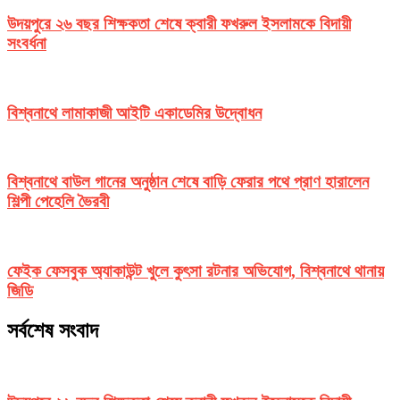
উদয়পুরে ২৬ বছর শিক্ষকতা শেষে ক্বারী ফখরুল ইসলামকে বিদায়ী
সংবর্ধনা
বিশ্বনাথে লামাকাজী আইটি একাডেমির উদ্বোধন
বিশ্বনাথে বাউল গানের অনুষ্ঠান শেষে বাড়ি ফেরার পথে প্রাণ হারালেন
শিল্পী পেহেলি ভৈরবী
ফেইক ফেসবুক অ্যাকাউন্ট খুলে কুৎসা রটনার অভিযোগ, বিশ্বনাথে থানায়
জিডি
সর্বশেষ সংবাদ