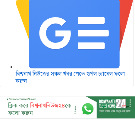
বিশ্বনাথ নিউজের সকল খবর পেতে গুগল চ‌্যানেল ফলো
করুন