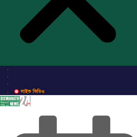
লাইভ ভিডিও