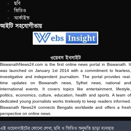
ছবি
ভিডিও
আর্কাইভ
আইটি সহযোগীতায়
ওয়েবস ইনসাইট
BiswanathNews24.com is the first online news portal in Biswanath. It
was launched on January 1st 2014 with a commitment to fearless,
investigative and independent journalism. The portal provides real-
time updates on Biswanath news, Sylhet news, national and
international events. It covers topics like entertainment, lifestyle,
politics, economics, culture, education, health and sports. A team of
dedicated young journalists works tirelessly to keep readers informed.
Biswanath News24 connects Bengalis worldwide and offers a fresh
perspective on online news.
এই ওয়েবসাইটের কোনো লেখা, ছবি ও ভিডিও অনুমতি ছাড়া ব্যবহার