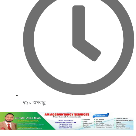
৭:১০ অপরাহ্ণ