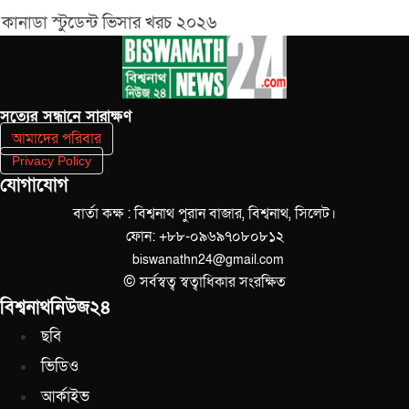
কানাডা স্টুডেন্ট ভিসার খরচ ২০২৬
সত‌্যের সন্ধানে সারাক্ষণ
আমাদের পরিবার
Privacy Policy
যোগাযোগ
বার্তা কক্ষ : বিশ্বনাথ পুরান বাজার, বিশ্বনাথ, সিলেট।
ফোন: +৮৮-০৯৬৯৭০৮০৮১২
biswanathn24@gmail.com
© সর্বস্বত্ব স্বত্বাধিকার সংরক্ষিত
বিশ্বনাথনিউজ২৪
ছবি
ভিডিও
আর্কাইভ