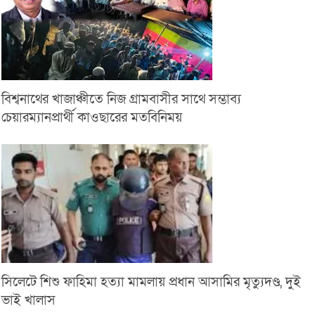
বিশ্বনাথের খাজাঞ্চীতে নিজ গ্রামবাসীর সাথে সম্ভাব্য
চেয়ারম্যানপ্রার্থী কাওছারের মতবিনিময়
সিলেটে শিশু ফাহিমা হত্যা মামলায় প্রধান আসামির মৃত্যুদণ্ড, দুই
ভাই খালাস