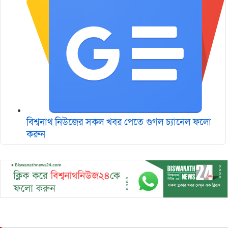
বিশ্বনাথ নিউজের সকল খবর পেতে গুগল চ‌্যানেল ফলো
করুন