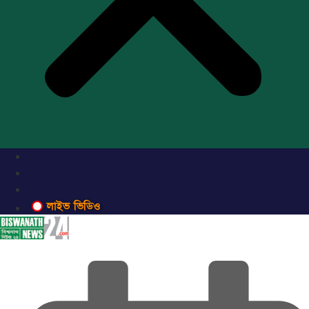
লাইভ ভিডিও