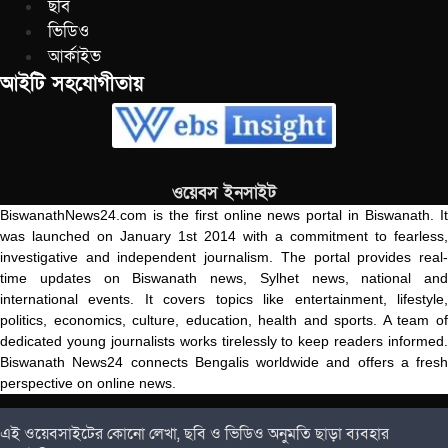
ছবি
ভিডিও
আর্কাইভ
আইটি সহযোগীতায়
ওয়েবস ইনসাইট
BiswanathNews24.com is the first online news portal in Biswanath. It
was launched on January 1st 2014 with a commitment to fearless,
investigative and independent journalism. The portal provides real-
time updates on Biswanath news, Sylhet news, national and
international events. It covers topics like entertainment, lifestyle,
politics, economics, culture, education, health and sports. A team of
dedicated young journalists works tirelessly to keep readers informed.
Biswanath News24 connects Bengalis worldwide and offers a fresh
perspective on online news.
এই ওয়েবসাইটের কোনো লেখা, ছবি ও ভিডিও অনুমতি ছাড়া ব্যবহার