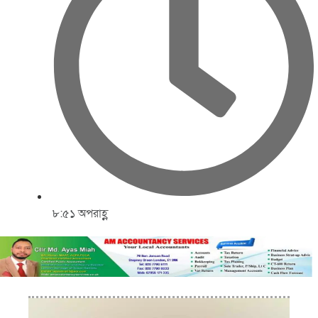
৮:৫১ অপরাহ্ণ