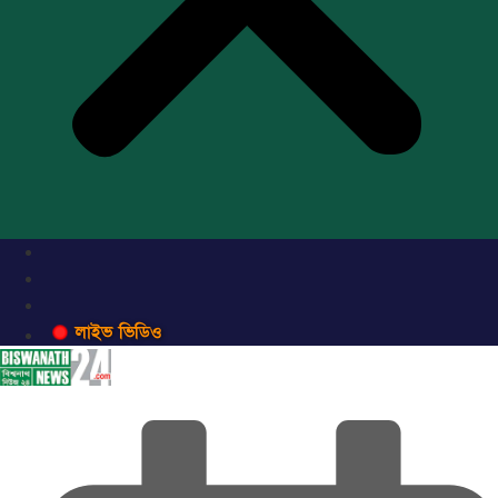
লাইভ ভিডিও