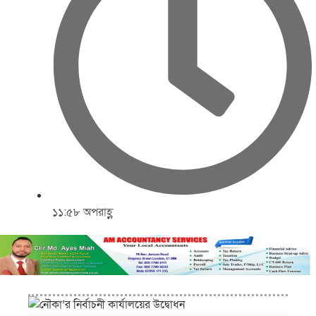
১১:৫৮ অপরাহ্ণ