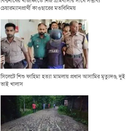
বিশ্বনাথের খাজাঞ্চীতে নিজ গ্রামবাসীর সাথে সম্ভাব্য
চেয়ারম্যানপ্রার্থী কাওছারের মতবিনিময়
সিলেটে শিশু ফাহিমা হত্যা মামলায় প্রধান আসামির মৃত্যুদণ্ড, দুই
ভাই খালাস