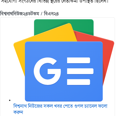
সহযোগী সংগঠনের বিভিন্ন স্থরের নেতাকর্মী উপস্থিত ছিলেন।
বিশ্বনাথনিউজ২৪ডটকম / বিএন২৪
বিশ্বনাথ নিউজের সকল খবর পেতে গুগল চ‌্যানেল ফলো
করুন