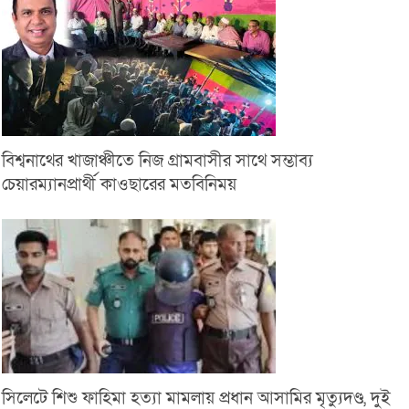
বিশ্বনাথের খাজাঞ্চীতে নিজ গ্রামবাসীর সাথে সম্ভাব্য
চেয়ারম্যানপ্রার্থী কাওছারের মতবিনিময়
সিলেটে শিশু ফাহিমা হত্যা মামলায় প্রধান আসামির মৃত্যুদণ্ড, দুই