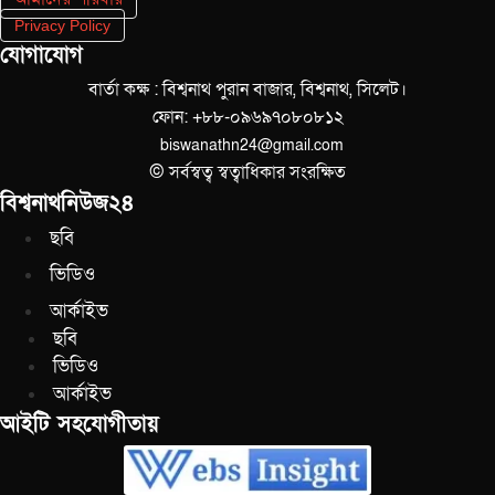
Privacy Policy
যোগাযোগ
বার্তা কক্ষ : বিশ্বনাথ পুরান বাজার, বিশ্বনাথ, সিলেট।
ফোন: +৮৮-০৯৬৯৭০৮০৮১২
biswanathn24@gmail.com
© সর্বস্বত্ব স্বত্বাধিকার সংরক্ষিত
বিশ্বনাথনিউজ২৪
ছবি
ভিডিও
আর্কাইভ
ছবি
ভিডিও
আর্কাইভ
আইটি সহযোগীতায়