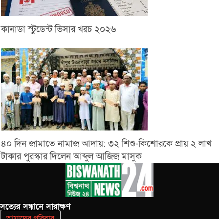
কানাডা স্টুডেন্ট ভিসার খরচ ২০২৬
৪০ দিন জামাতে নামাজ আদায়: ৩২ শিশু-কিশোরকে প্রায় ২ লাখ
টাকার পুরস্কার দিলেন আব্দুল আজিজ মাসুক
সত‌্যের সন্ধানে সারাক্ষণ
আমাদের পরিবার