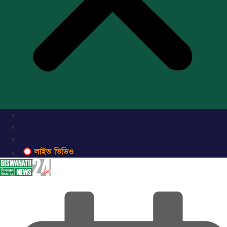
লাইভ ভিডিও