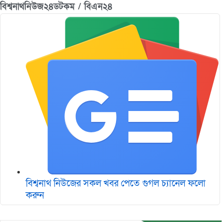
বিশ্বনাথনিউজ২৪ডটকম / বিএন২৪
বিশ্বনাথ নিউজের সকল খবর পেতে গুগল চ‌্যানেল ফলো
করুন