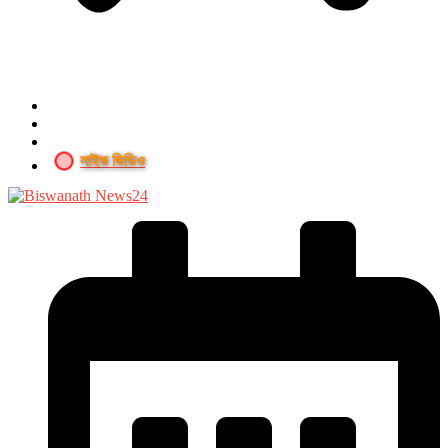
লাইভ ভিডিও