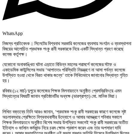
WhatsApp
নিজস্ব প্রতিবেদক :: সিলেটের বিশ্বনাথ সরকারি কলেজের ব্যবসায় সংগঠন ও ব্যবস্থাপনা
বিষয়ের আলোচিত প্রভাষক শংকু রানী সরকারকে নিয়ে একটি সিদ্ধান্ত গ্রহণ করেছে
কলেজ কর্তৃপক্ষ।
যেকোনো অনাকাঙ্খিত ঘটনা এড়াতে বিভিন্ন মহলের পরামর্শে কলেজের স্টাফ ও
একাডেমিক কাউন্সিলের সভায় ‘আপাততঃ পরিস্থিতি নিয়ন্ত্রণে না আসা পর্যন্ত কলেজে
উপস্থিত হওয়া থেকে বিরত থাকার জন্যে’ তাকে লিখিতভাবে জানানোর সিদ্ধান্ত গৃহিত
হয়।
রবিবার (১২ মার্চ) দুপুরে কলেজের শিক্ষক মিলনায়তনে অনুষ্ঠিত প্রেসব্রিফিংয়ে এমন
সিদ্ধান্তের বিষয়টি জানান প্রতিষ্ঠানটির অধ্যক্ষ (ভারপ্রাপ্ত) মো. মানিক মিয়া।
লিখিত বক্তব্যে তিনি আরও জানান, ‘প্রভাষক শংকু রানী সরকারের কারণে কলেজে সৃষ্ট
অচলাবস্থার প্রেক্ষিতে বিশ্বনাথবাসীর উদ্যোগে ও আমার আমন্ত্রণে শনিবার সকালে
শিক্ষক মিলনায়তনে অনুষ্ঠিত বিশেষ সভায় উপস্থিত সকলেই শংকু রানী সরকারের অতীত
ইতিহাস ও বর্তমান কর্মকান্ড নিয়ে চরম ক্ষোভ প্রকাশ করেন এবং তার অপসারণ দাবি
করেন। আমার সভাপতিত্বে অনুষ্ঠিত ওই সভায় প্রধান অতিথি হিসেবে উপস্থিত ছিলেন