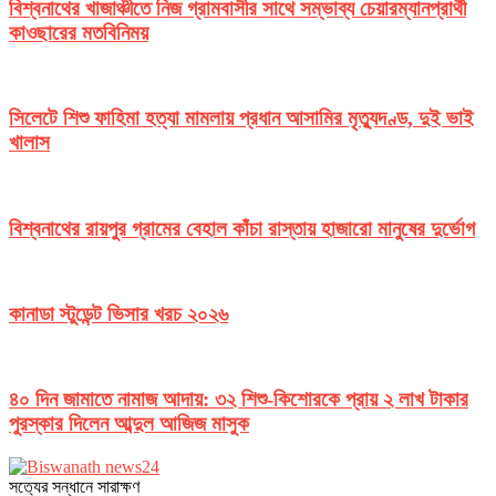
বিশ্বনাথের খাজাঞ্চীতে নিজ গ্রামবাসীর সাথে সম্ভাব্য চেয়ারম্যানপ্রার্থী
কাওছারের মতবিনিময়
সিলেটে শিশু ফাহিমা হত্যা মামলায় প্রধান আসামির মৃত্যুদণ্ড, দুই ভাই
খালাস
বিশ্বনাথের রায়পুর গ্রামের বেহাল কাঁচা রাস্তায় হাজারো মানুষের দুর্ভোগ
কানাডা স্টুডেন্ট ভিসার খরচ ২০২৬
৪০ দিন জামাতে নামাজ আদায়: ৩২ শিশু-কিশোরকে প্রায় ২ লাখ টাকার
পুরস্কার দিলেন আব্দুল আজিজ মাসুক
সত‌্যের সন্ধানে সারাক্ষণ