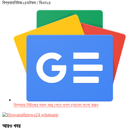
বিশ্বনাথনিউজ২৪ডটকম / বিএন২৪
বিশ্বনাথ নিউজের সকল খবর পেতে গুগল চ‌্যানেল ফলো করুন
আরও খবর