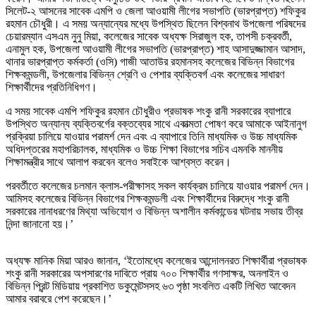
সিলেট-২ আসনের সাবেক এমপি ও জেলা আওয়ামী লীগের সভাপতি (ভারপ্রাপ্ত) শফিকুর
রহমান চৌধুরী। এ সময় অন্যান্যের মধ্যে উপস্থিত ছিলেন বিশ্বনাথ উপজেলা পরিষদের
চেয়ারম্যান এসএম নুনু মিয়া, কলেজের সাবেক অধ্যক্ষ সিরাজুল হক, তাপসী চক্রবর্তী,
এনামুল হক, উপজেলা আওয়ামী লীগের সভাপতি (ভারপ্রাপ্ত) শাহ আসাদুজ্জামান আসাদ,
থানার ভারপ্রাপ্ত কর্মকর্তা (ওসি) গাজী আতাউর রহমানসহ কলেজের বিভিন্ন বিভাগের
শিক্ষকমন্ডলী, উপজেলার বিভিন্ন শ্রেণি ও পেশার ব্যক্তিবর্গ এবং কলেজের সাধারণ
শিক্ষার্থীদের প্রতিনিধিগণ।
এ সময় সাবেক এমপি শফিকুর রহমান চৌধুরীও প্রভাষক শংকু রানী সরকারের ব্যাপারে
উপস্থিত অন্যান্য ব্যক্তিবর্গের বক্তব্যের সাথে একাত্মতা পোষণ করে আমাকে আইনানুগ
প্রক্রিয়া চালিয়ে যাওয়ার পরামর্শ দেন এবং এ ব্যাপারে তিনি মাধ্যমিক ও উচ্চ মাধ্যমিক
অধিদপ্তরের মহাপরিচালক, মাধ্যমিক ও উচ্চ শিক্ষা বিভাগের সচিব এমনকি মাননীয়
শিক্ষামন্ত্রীর সাথে আলাপ করবেন বলেও সবাইকে আশ্বস্ত করেন।
পরবর্তীতে কলেজের চলমান ক্লাস-পরীক্ষাসহ সকল কার্যক্রম চালিয়ে যাওয়ার পরামর্শ দেন।
আমিসহ কলেজের বিভিন্ন বিভাগের শিক্ষকমন্ডলী এবং শিক্ষার্থীদের বিরুদ্ধে শংকু রানী
সরকারের নানাধরণের মিথ্যা অভিযোগ ও বিভিন্ন অশালীন কর্মকান্ডের ঘটনায় সভায় তীব্র
নিন্দা জানানো হয়।’
অধ্যক্ষ মানিক মিয়া আরও জানান, ‘ইতোমধ্যে কলেজের আন্দোলনরত শিক্ষার্থীরা প্রভাষক
শংকু রানী সরকারের অপসারণের দাবিতে প্রায় ৭০০ শিক্ষার্থীর গণসাক্ষর, অনলাইন ও
বিভিন্ন প্রিন্ট মিডিয়ায় প্রকাশিত ডকুমেন্টসসহ ৬৩ পৃষ্ঠা সংবলিত একটি লিখিত আবেদন
আমার বরাবরে পেশ করেছেন।’