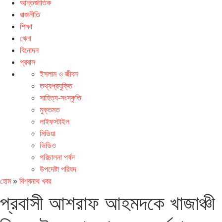
আন্তর্জাতিক
রাজনীতি
শিক্ষা
খেলা
বিনোদন
প্রবাস
ইসলাম ও জীবন
তথ্যপ্রযুক্তি
সাহিত্য-সংস্কৃতি
মুক্তমত
লাইফস্টাইল
মিডিয়া
ভিডিও
পরিচালনা পর্ষদ
উপদেষ্টা পরিষদ
হোম
»
বিশ্বনাথ খবর
প্রবাসী আশরাফ আহমদকে খাজাঞ্চী