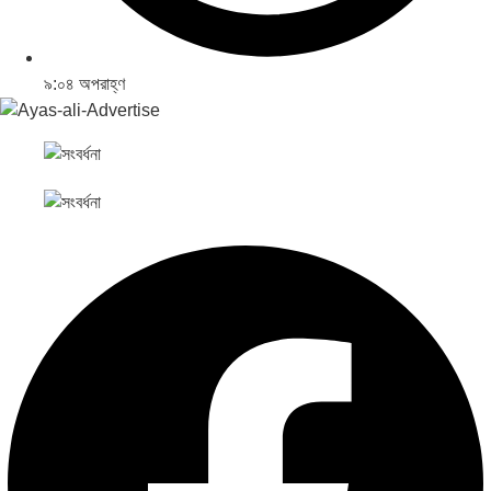
৯:০৪ অপরাহ্ণ