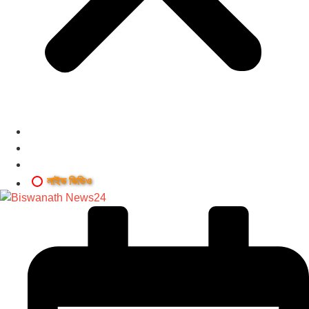
লাইভ ভিডিও