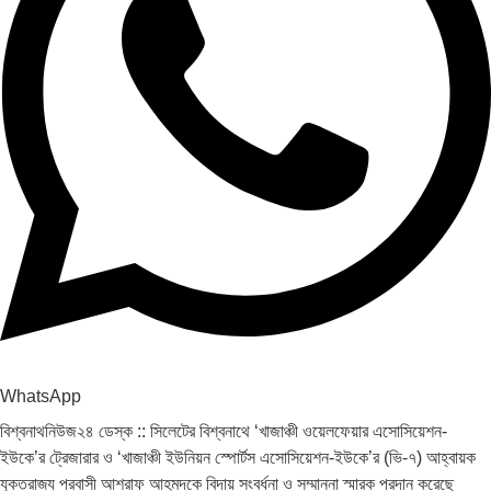
WhatsApp
বিশ্বনাথনিউজ২৪ ডেস্ক :: সিলেটের বিশ্বনাথে ‘খাজাঞ্চী ওয়েলফেয়ার এসোসিয়েশন-
ইউকে’র ট্রেজারার ও ‘খাজাঞ্চী ইউনিয়ন স্পোর্টস এসোসিয়েশন-ইউকে’র (ভি-৭) আহ্বায়ক
যুক্তরাজ্য প্রবাসী আশরাফ আহমদকে বিদায় সংবর্ধনা ও সম্মাননা স্মারক প্রদান করেছে