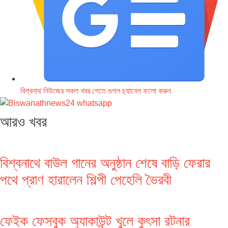
বিশ্বনাথ নিউজের সকল খবর পেতে গুগল চ‌্যানেল ফলো করুন
আরও খবর
বিশ্বনাথে বাউল গানের অনুষ্ঠান শেষে বাড়ি ফেরার
পথে প্রাণ হারালেন শিল্পী পেহেলি ভৈরবী
ফেইক ফেসবুক অ্যাকাউন্ট খুলে কুৎসা রটনার