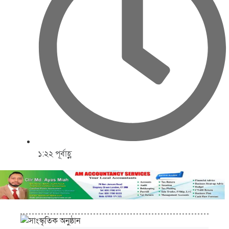
১:২২ পূর্বাহ্ণ