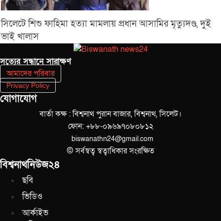
সিলেটে শিশু ফাহিমা হত্যা মামলায় প্রধান আসামির মৃত্যুদণ্ড, দুই
ভাই খালাস
সত‌্যের সন্ধানে সারাক্ষণ
আমাদের পরিবার
Privacy Policy
যোগাযোগ
বার্তা কক্ষ : বিশ্বনাথ পুরান বাজার, বিশ্বনাথ, সিলেট।
ফোন: +৮৮-০৯৬৯৭০৮০৮১২
biswanathn24@gmail.com
© সর্বস্বত্ব স্বত্বাধিকার সংরক্ষিত
বিশ্বনাথনিউজ২৪
ছবি
ভিডিও
আর্কাইভ