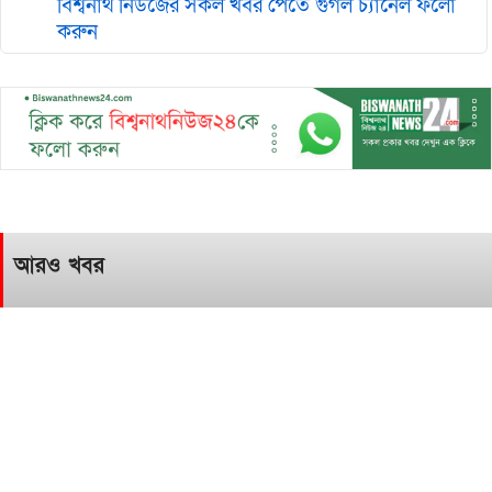
বিশ্বনাথ নিউজের সকল খবর পেতে গুগল চ‌্যানেল ফলো
করুন
আরও খবর