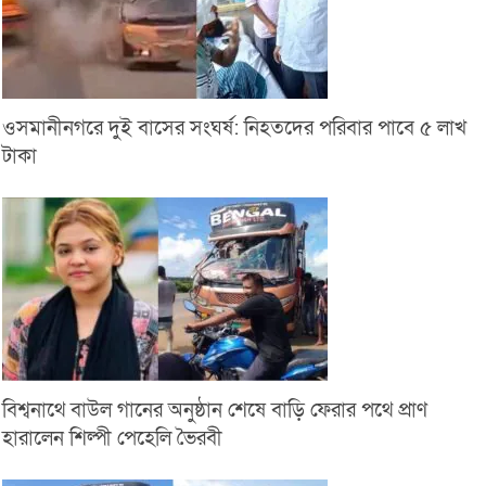
ওসমানীনগরে দুই বাসের সংঘর্ষ: নিহতদের পরিবার পাবে ৫ লাখ
টাকা
বিশ্বনাথে বাউল গানের অনুষ্ঠান শেষে বাড়ি ফেরার পথে প্রাণ
হারালেন শিল্পী পেহেলি ভৈরবী