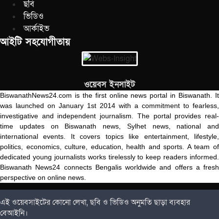
ছবি
ভিডিও
আর্কাইভ
আইটি সহযোগীতায়
ওয়েবস ইনসাইট
BiswanathNews24.com is the first online news portal in Biswanath. It
was launched on January 1st 2014 with a commitment to fearless,
investigative and independent journalism. The portal provides real-
time updates on Biswanath news, Sylhet news, national and
international events. It covers topics like entertainment, lifestyle,
politics, economics, culture, education, health and sports. A team of
dedicated young journalists works tirelessly to keep readers informed.
Biswanath News24 connects Bengalis worldwide and offers a fresh
perspective on online news.
এই ওয়েবসাইটের কোনো লেখা, ছবি ও ভিডিও অনুমতি ছাড়া ব্যবহার
বেআইনি।