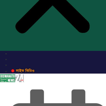
লাইভ ভিডিও