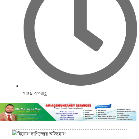
৭:৫৯ অপরাহ্ণ