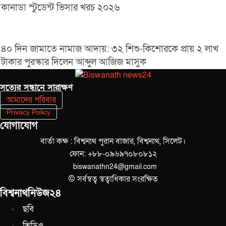
কানাডা স্টুডেন্ট ভিসার খরচ ২০২৬
৪০ দিন জামাতে নামাজ আদায়: ৩২ শিশু-কিশোরকে প্রায় ২ লাখ
টাকার পুরস্কার দিলেন আব্দুল আজিজ মাসুক
সত‌্যের সন্ধানে সারাক্ষণ
আমাদের পরিবার
Privacy Policy
যোগাযোগ
বার্তা কক্ষ : বিশ্বনাথ পুরান বাজার, বিশ্বনাথ, সিলেট।
ফোন: +৮৮-০৯৬৯৭০৮০৮১২
biswanathn24@gmail.com
© সর্বস্বত্ব স্বত্বাধিকার সংরক্ষিত
বিশ্বনাথনিউজ২৪
ছবি
ভিডিও