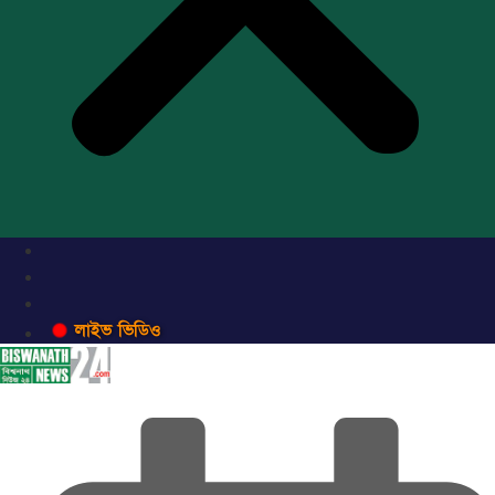
লাইভ ভিডিও