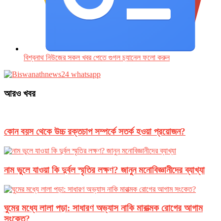
বিশ্বনাথ নিউজের সকল খবর পেতে গুগল চ‌্যানেল ফলো করুন
আরও খবর
কোন বয়স থেকে উচ্চ রক্তচাপ সম্পর্কে সতর্ক হওয়া প্রয়োজন?
নাম ভুলে যাওয়া কি দুর্বল স্মৃতির লক্ষণ? জানুন মনোবিজ্ঞানীদের ব্যাখ্যা
ঘুমের মধ্যে লালা পড়া: সাধারণ অভ্যাস নাকি মারাত্মক রোগের আগাম
সংকেত?