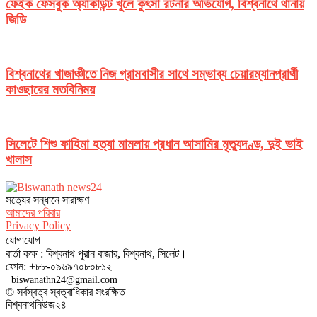
ফেইক ফেসবুক অ্যাকাউন্ট খুলে কুৎসা রটনার অভিযোগ, বিশ্বনাথে থানায়
জিডি
বিশ্বনাথের খাজাঞ্চীতে নিজ গ্রামবাসীর সাথে সম্ভাব্য চেয়ারম্যানপ্রার্থী
কাওছারের মতবিনিময়
সিলেটে শিশু ফাহিমা হত্যা মামলায় প্রধান আসামির মৃত্যুদণ্ড, দুই ভাই
খালাস
সত‌্যের সন্ধানে সারাক্ষণ
আমাদের পরিবার
Privacy Policy
যোগাযোগ
বার্তা কক্ষ : বিশ্বনাথ পুরান বাজার, বিশ্বনাথ, সিলেট।
ফোন: +৮৮-০৯৬৯৭০৮০৮১২
biswanathn24@gmail.com
© সর্বস্বত্ব স্বত্বাধিকার সংরক্ষিত
বিশ্বনাথনিউজ২৪