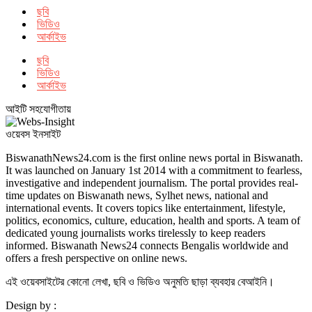
ছবি
ভিডিও
আর্কাইভ
ছবি
ভিডিও
আর্কাইভ
আইটি সহযোগীতায়
ওয়েবস ইনসাইট
BiswanathNews24.com is the first online news portal in Biswanath.
It was launched on January 1st 2014 with a commitment to fearless,
investigative and independent journalism. The portal provides real-
time updates on Biswanath news, Sylhet news, national and
international events. It covers topics like entertainment, lifestyle,
politics, economics, culture, education, health and sports. A team of
dedicated young journalists works tirelessly to keep readers
informed. Biswanath News24 connects Bengalis worldwide and
offers a fresh perspective on online news.
এই ওয়েবসাইটের কোনো লেখা, ছবি ও ভিডিও অনুমতি ছাড়া ব্যবহার বেআইনি।
Design by :