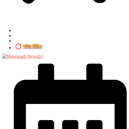
লাইভ ভিডিও