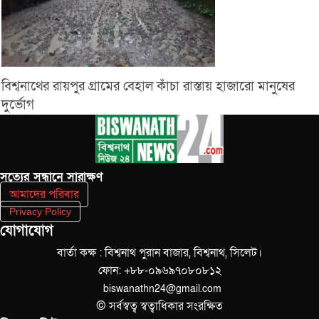
বিশ্বনাথের রায়পুর গ্রামের বেহাল কাঁচা রাস্তায় হাজারো মানুষের
দুর্ভোগ
সত‌্যের সন্ধানে সারাক্ষণ
আমাদের পরিবার
Privacy Policy
যোগাযোগ
বার্তা কক্ষ : বিশ্বনাথ পুরান বাজার, বিশ্বনাথ, সিলেট।
ফোন: +৮৮-০৯৬৯৭০৮০৮১২
biswanathn24@gmail.com
© সর্বস্বত্ব স্বত্বাধিকার সংরক্ষিত