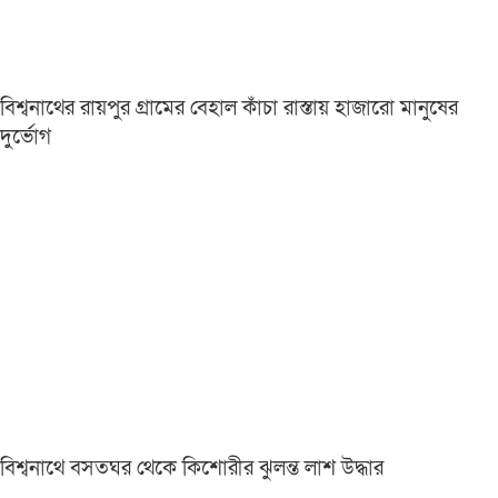
বিশ্বনাথের রায়পুর গ্রামের বেহাল কাঁচা রাস্তায় হাজারো মানুষের
দুর্ভোগ
বিশ্বনাথে বসতঘর থেকে কিশোরীর ঝুলন্ত লাশ উদ্ধার