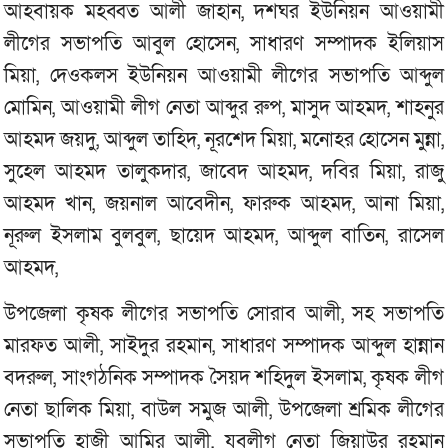
আহবায়ক মহব্বত আলী জাহান, দশঘর ইউনিয়ন আওয়ামী
লীগের সভাপতি আবুল হোসেন, সাধারণ সম্পাদক ইলিয়াস
মিয়া, দেওকলস ইউনিয়ন আওয়ামী লীগের সভাপতি আব্দুল
মোমিন, আওয়ামী লীগ নেতা আব্দুর রুপ, মাসুদ আহমদ, শাহনুর
আহমদ জয়দু, আব্দুল তাহিদ, নূরশেদ মিয়া, মনোহর হোসেন মুন্না,
সুহেল আহমদ তালুকদার, জাবেদ আহমদ, দবির মিয়া, রাজু
আহমদ খান, জয়নাল আবেদীন, ফারুক আহমদ, আনা মিয়া,
নূরুল ইসলাম বুলবুল, ছায়েদ আহমদ, আব্দুল বাতিন, রাসেল
আহমদ,
উপজেলা কৃষক লীগের সভাপতি সোরাব আলী, সহ সভাপতি
মারফত আলী, সাইদুর রহমান, সাধারণ সম্পাদক আব্দুল হান্নান
বদরুল, সাংগঠনিক সম্পাদক সৈয়দ শহিদুল ইসলাম, কৃষক লীগ
নেতা ছালিক মিয়া, বাউল সমুজ আলী, উপজেলা শ্রমিক লীগের
সভাপতি হাজী আমির আলী, যুবলীগ নেতা জিয়াউর রহমান