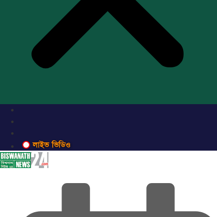
লাইভ ভিডিও