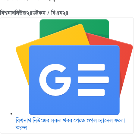
বিশ্বনাথনিউজ২৪ডটকম / বিএন২৪
বিশ্বনাথ নিউজের সকল খবর পেতে গুগল চ‌্যানেল ফলো
করুন