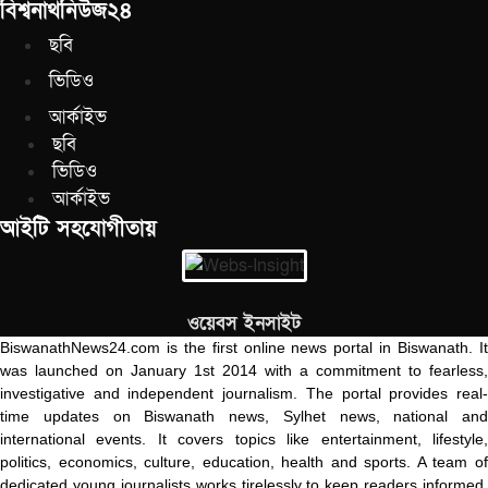
বিশ্বনাথনিউজ২৪
ছবি
ভিডিও
আর্কাইভ
ছবি
ভিডিও
আর্কাইভ
আইটি সহযোগীতায়
ওয়েবস ইনসাইট
BiswanathNews24.com is the first online news portal in Biswanath. It
was launched on January 1st 2014 with a commitment to fearless,
investigative and independent journalism. The portal provides real-
time updates on Biswanath news, Sylhet news, national and
international events. It covers topics like entertainment, lifestyle,
politics, economics, culture, education, health and sports. A team of
dedicated young journalists works tirelessly to keep readers informed.