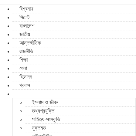
বিশ্বনাথ
সিলেট
বাংলাদেশ
জাতীয়
আন্তর্জাতিক
রাজনীতি
শিক্ষা
খেলা
বিনোদন
প্রবাস
ইসলাম ও জীবন
তথ্যপ্রযুক্তি
সাহিত্য-সংস্কৃতি
মুক্তমত