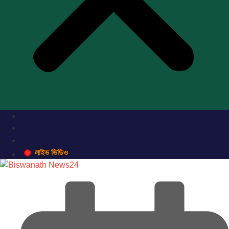
লাইভ ভিডিও