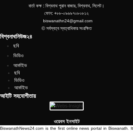
বার্তা কক্ষ : বিশ্বনাথ পুরান বাজার, বিশ্বনাথ, সিলেট।
ফোন: +৮৮-০৯৬৯৭০৮০৮১২
biswanathn24@gmail.com
© সর্বস্বত্ব স্বত্বাধিকার সংরক্ষিত
বিশ্বনাথনিউজ২৪
ছবি
ভিডিও
আর্কাইভ
ছবি
ভিডিও
আর্কাইভ
আইটি সহযোগীতায়
ওয়েবস ইনসাইট
BiswanathNews24.com is the first online news portal in Biswanath. It