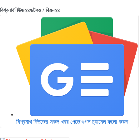
বিশ্বনাথনিউজ২৪ডটকম / বিএন২৪
বিশ্বনাথ নিউজের সকল খবর পেতে গুগল চ‌্যানেল ফলো করুন