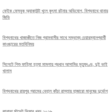
ফেইক ফেসবুক অ্যাকাউন্ট খুলে কুৎসা রটনার অভিযোগ, বিশ্বনাথে থানায়
জিডি
বিশ্বনাথের খাজাঞ্চীতে নিজ গ্রামবাসীর সাথে সম্ভাব্য চেয়ারম্যানপ্রার্থী
কাওছারের মতবিনিময়
সিলেটে শিশু ফাহিমা হত্যা মামলায় প্রধান আসামির মৃত্যুদণ্ড, দুই ভাই
খালাস
বিশ্বনাথের রায়পুর গ্রামের বেহাল কাঁচা রাস্তায় হাজারো মানুষের দুর্ভোগ
কানাডা স্টুডেন্ট ভিসার খরচ ২০২৬