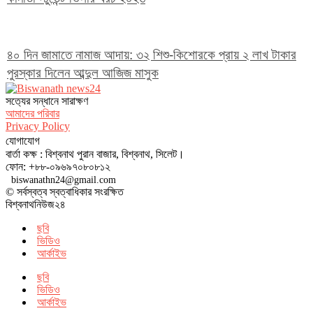
৪০ দিন জামাতে নামাজ আদায়: ৩২ শিশু-কিশোরকে প্রায় ২ লাখ টাকার
পুরস্কার দিলেন আব্দুল আজিজ মাসুক
সত‌্যের সন্ধানে সারাক্ষণ
আমাদের পরিবার
Privacy Policy
যোগাযোগ
বার্তা কক্ষ : বিশ্বনাথ পুরান বাজার, বিশ্বনাথ, সিলেট।
ফোন: +৮৮-০৯৬৯৭০৮০৮১২
biswanathn24@gmail.com
© সর্বস্বত্ব স্বত্বাধিকার সংরক্ষিত
বিশ্বনাথনিউজ২৪
ছবি
ভিডিও
আর্কাইভ
ছবি
ভিডিও
আর্কাইভ