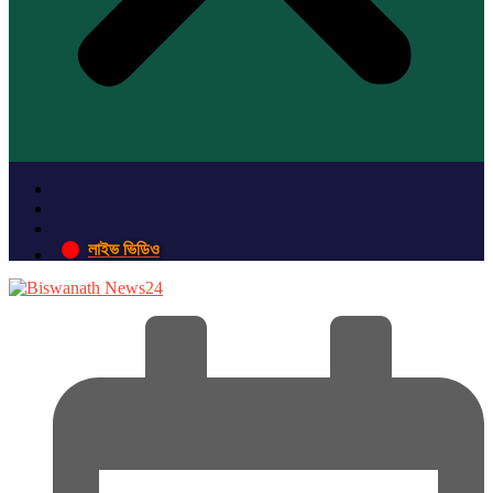
লাইভ ভিডিও