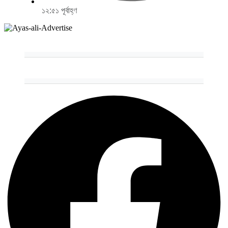
১২:৫১ পূর্বাহ্ণ