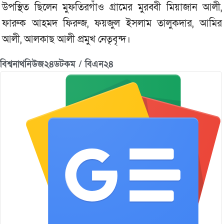
উপস্থিত ছিলেন মুফতিরগাঁও গ্রামের মুরব্বী মিয়াজান আলী,
ফারুক আহমদ ফিরুজ, ফয়জুল ইসলাম তালুকদার, আমির
আলী, আলকাছ আলী প্রমুখ নেতৃবৃন্দ।
বিশ্বনাথনিউজ২৪ডটকম / বিএন২৪