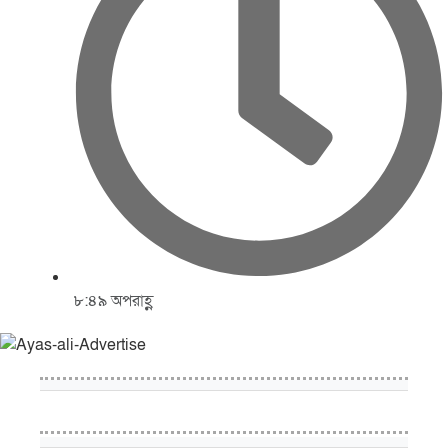
৮:৪৯ অপরাহ্ণ