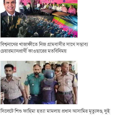
বিশ্বনাথের খাজাঞ্চীতে নিজ গ্রামবাসীর সাথে সম্ভাব্য
চেয়ারম্যানপ্রার্থী কাওছারের মতবিনিময়
সিলেটে শিশু ফাহিমা হত্যা মামলায় প্রধান আসামির মৃত্যুদণ্ড, দুই