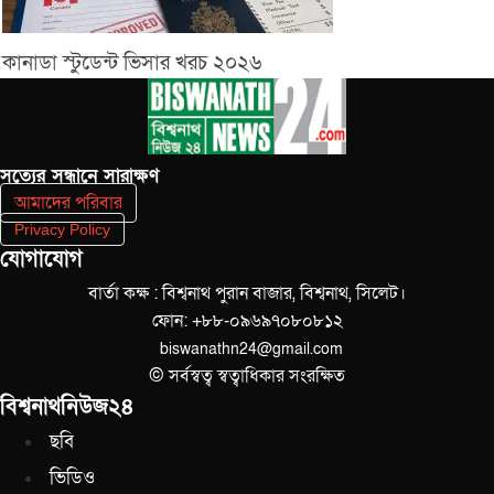
কানাডা স্টুডেন্ট ভিসার খরচ ২০২৬
সত‌্যের সন্ধানে সারাক্ষণ
আমাদের পরিবার
Privacy Policy
যোগাযোগ
বার্তা কক্ষ : বিশ্বনাথ পুরান বাজার, বিশ্বনাথ, সিলেট।
ফোন: +৮৮-০৯৬৯৭০৮০৮১২
biswanathn24@gmail.com
© সর্বস্বত্ব স্বত্বাধিকার সংরক্ষিত
বিশ্বনাথনিউজ২৪
ছবি
ভিডিও