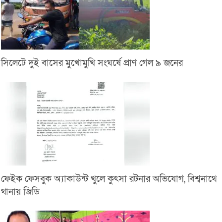
সিলেটে দুই বাসের মুখোমুখি সংঘর্ষে প্রাণ গেল ৯ জনের
ফেইক ফেসবুক অ্যাকাউন্ট খুলে কুৎসা রটনার অভিযোগ, বিশ্বনাথে
থানায় জিডি