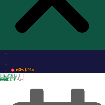
লাইভ ভিডিও