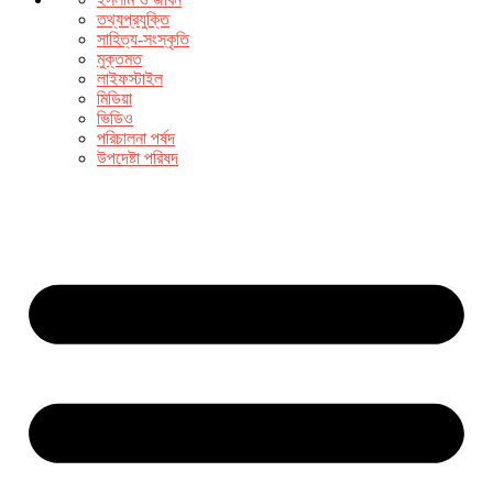
তথ্যপ্রযুক্তি
সাহিত্য-সংস্কৃতি
মুক্তমত
লাইফস্টাইল
মিডিয়া
ভিডিও
পরিচালনা পর্ষদ
উপদেষ্টা পরিষদ