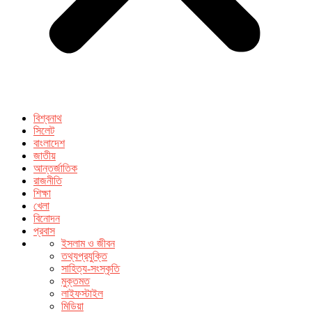
বিশ্বনাথ
সিলেট
বাংলাদেশ
জাতীয়
আন্তর্জাতিক
রাজনীতি
শিক্ষা
খেলা
বিনোদন
প্রবাস
ইসলাম ও জীবন
তথ্যপ্রযুক্তি
সাহিত্য-সংস্কৃতি
মুক্তমত
লাইফস্টাইল
মিডিয়া