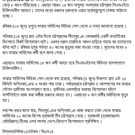
বেড়ে ৮ জনে দাঁড়িয়েছে। এছাড়া আরও ১৫ জন অসুস্থ অবস্থায় চট্টগ্রাম সিএমএইচে
চিকিৎসাধীন আছেন। তাদের মধ্যে গুরুতর দুজনকে এয়ার অ্যাম্বুলেন্সে ঢাকায় পাঠানো
হচ্ছে।
রবিবার (০৫ জুন) দুপুরে ফায়ার সার্ভিসের মিডিয়া সেল থেকে এ তথ্য জানানো হয়েছে।
শনিবার (০৪ জুন) রাত ৯টার দিকে চট্টগ্রামের সীতাকুণ্ডে বেসরকারি একটি কনটেইনার
ডিপোতে বিকট বিস্ফোরণ ঘটে। এরপর দ্রুত চারদিকে আগুন ছড়িয়ে পড়ায় বহু হতাহতের
ঘটনা ঘটে। রবিবার দুপুর পর্যন্ত ৪০ জনের মৃত্যুর খবর পাওয়া গেছে। মৃতদের মধ্যে ৮
জন ফায়ার সার্ভিসের কর্মী বলে জানা গেছে।
এছাড়াও ফায়ার সার্ভিসের ১৫ জন কর্মী আহত হয়ে সিএমএইচসহ বিভিন্ন হাসপাতালে
চিকিৎসাধীন।
ফায়ার সার্ভিসের মিডিয়া সেল থেকে বলা হয়েছে, শনিবার (৪ জুন) দিবাগত রাত ৯টা ২৫
মিনিটে অগ্নিকাণ্ডের এ সংবাদ পায় তারা। পর্যায়ক্রমে চট্টগ্রাম ও আশপাশের সব ফায়ার
স্টেশন দুর্ঘটনায় অংশগ্রহণ করে। দুর্ঘটনার একপর্যায়ে ভয়াবহ বিস্ফোরণ ঘটলে
ফার্স্টলাইনে কাজ করা কর্মীরা গুরুতর আহত হন। এরমধ্যে ৮ জন কর্মীর মর্মান্তিক মৃত্যু
হয়।
সবশেষ খবরে জানা যায়, সিতাকুণ্ডের অগ্নিকাণ্ডে কাজ করতে ঢাকা থেকে ফায়ার
সার্ভিসের ২০ জনের বিশেষ হ্যাজমট টিম চট্টগ্রামে গেছে। হ্যাজমট (হ্যাজারডাস
মেটারিয়াল) টিমের এসব সদস্য দেশে-বিদেশে বিশেষভাবে প্রশিক্ষিত।
বিশ্বনাথনিউজ২৪ডটকম / বিএন২৪