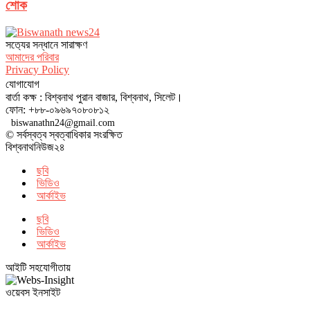
শোক
সত‌্যের সন্ধানে সারাক্ষণ
আমাদের পরিবার
Privacy Policy
যোগাযোগ
বার্তা কক্ষ : বিশ্বনাথ পুরান বাজার, বিশ্বনাথ, সিলেট।
ফোন: +৮৮-০৯৬৯৭০৮০৮১২
biswanathn24@gmail.com
© সর্বস্বত্ব স্বত্বাধিকার সংরক্ষিত
বিশ্বনাথনিউজ২৪
ছবি
ভিডিও
আর্কাইভ
ছবি
ভিডিও
আর্কাইভ
আইটি সহযোগীতায়
ওয়েবস ইনসাইট