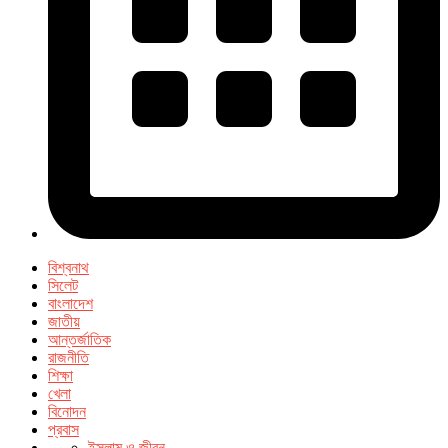
বিশ্বনাথ
সিলেট
বাংলাদেশ
জাতীয়
আন্তর্জাতিক
রাজনীতি
শিক্ষা
খেলা
বিনোদন
প্রবাস
ইসলাম ও জীবন