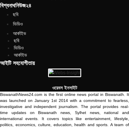
বিশ্বনাথনিউজ২৪
ছবি
ভিডিও
আর্কাইভ
ছবি
ভিডিও
আর্কাইভ
আইটি সহযোগীতায়
ওয়েবস ইনসাইট
BiswanathNews24.com is the first online news portal in Biswanath. It
was launched on January 1st 2014 with a commitment to fearless,
investigative and independent journalism. The portal provides real-
time updates on Biswanath news, Sylhet news, national and
international events. It covers topics like entertainment, lifestyle,
politics, economics, culture, education, health and sports. A team of