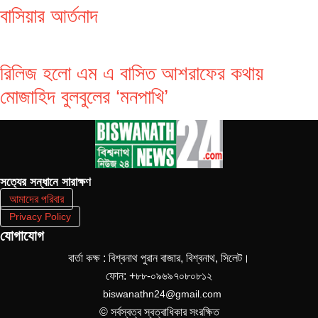
বাসিয়ার আর্তনাদ
রিলিজ হলো এম এ বাসিত আশরাফের কথায়
মোজাহিদ বুলবুলের ‘মনপাখি’
সত‌্যের সন্ধানে সারাক্ষণ
আমাদের পরিবার
Privacy Policy
যোগাযোগ
বার্তা কক্ষ : বিশ্বনাথ পুরান বাজার, বিশ্বনাথ, সিলেট।
ফোন: +৮৮-০৯৬৯৭০৮০৮১২
biswanathn24@gmail.com
© সর্বস্বত্ব স্বত্বাধিকার সংরক্ষিত