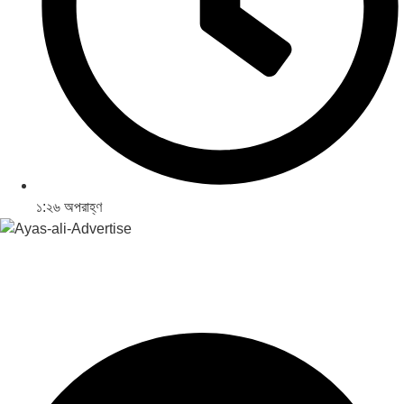
১:২৬ অপরাহ্ণ