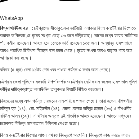
WhatsApp
বিশ্বনাথনিউজ ২৪
:: চট্টগ্রামের সীতাকুণ্ডের ভাটিয়ারী এলাকার বিএম কনটেইনার ডিপোতে
ভয়াবহ অগ্নিকাণ্ডে মৃতের সংখ্যা বেড়ে ৩৩ জনে দাঁড়িয়েছে। তাদের মধ্যে ফায়ার সার্ভিসের
পাঁচ কর্মীও রয়েছেন। আহত হয়ে চমেকে ভর্তি রয়েছেন ১৩৫ জন। অন্যান্য হাসপাতালে
আরও শতাধিক চিকিৎসা নিচ্ছেন বলে জানা গেছে। মৃতের সংখ্যা আরও বাড়তে পারে বলে
আশঙ্কা করা হচ্ছে।
রবিবার (৫ জুন) বেলা ১১টায় শেষ খবর পাওয়া পর্যন্ত এ তথ্য জানা গেছে।
চট্টগ্রাম জেলা পুলিশের সহকারী উপপরিদর্শক ও চট্টগ্রাম মেডিক্যাল কলেজ হাসপাতাল পুলিশ
ফাঁড়ির দায়িত্বপ্রাপ্ত আলাউদ্দিন তালুকদার বিষয়টি নিশ্চিত করেছেন।
নিহতদের মধ্যে এখন পর্যন্ত চারজনের নাম-পরিচয় পাওয়া গেছে। তারা হলেন, বাঁশখালীর
মমিনুল হক (২৪), মো. মহিউদ্দীন (২৪), ভোলা জেলার হাবিবুর রহমান (২৬) ও বাঁশখালীর
রবিউল আলম (১৯)। এ ঘটনায় অন্তত দুই শাতধিক আহত হয়েছেন। আগুনে দগ্ধদের
চমেকসহ বিভিন্ন হাসপাতালে চিকিৎসা দেওয়া হচ্ছে।
বিএম কনটেইনার ডিপোর আগুন এখনও নিয়ন্ত্রণে আসেনি। নিয়ন্ত্রণে কাজ করছে ফায়ার