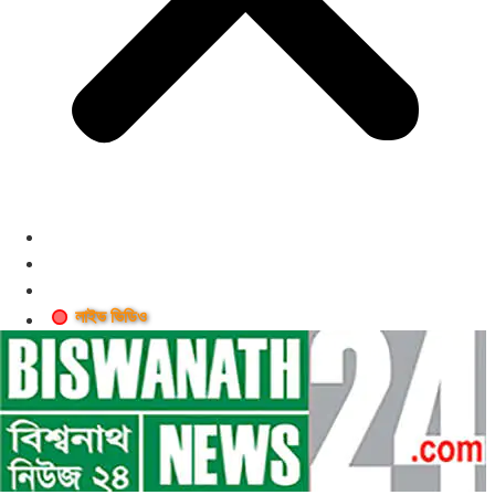
লাইভ ভিডিও