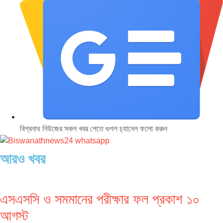
বিশ্বনাথ নিউজের সকল খবর পেতে গুগল চ‌্যানেল ফলো করুন
আরও খবর
এসএসসি ও সমমানের পরীক্ষার ফল প্রকাশ ১০
আগস্ট