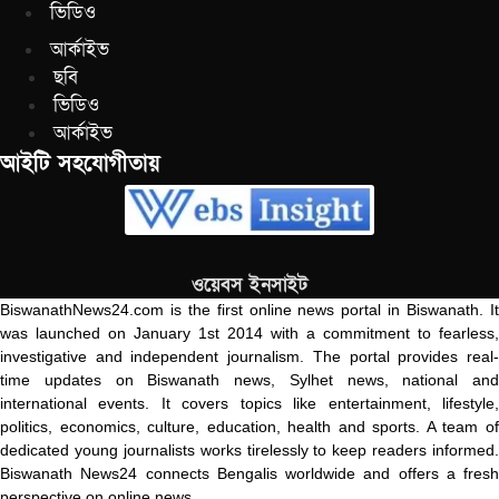
ভিডিও
আর্কাইভ
ছবি
ভিডিও
আর্কাইভ
আইটি সহযোগীতায়
ওয়েবস ইনসাইট
BiswanathNews24.com is the first online news portal in Biswanath. It
was launched on January 1st 2014 with a commitment to fearless,
investigative and independent journalism. The portal provides real-
time updates on Biswanath news, Sylhet news, national and
international events. It covers topics like entertainment, lifestyle,
politics, economics, culture, education, health and sports. A team of
dedicated young journalists works tirelessly to keep readers informed.
Biswanath News24 connects Bengalis worldwide and offers a fresh
perspective on online news.