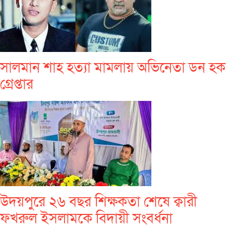
সালমান শাহ হত্যা মামলায় অভিনেতা ডন হক
গ্রেপ্তার
উদয়পুরে ২৬ বছর শিক্ষকতা শেষে ক্বারী
ফখরুল ইসলামকে বিদায়ী সংবর্ধনা