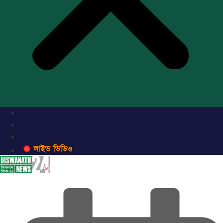
লাইভ ভিডিও