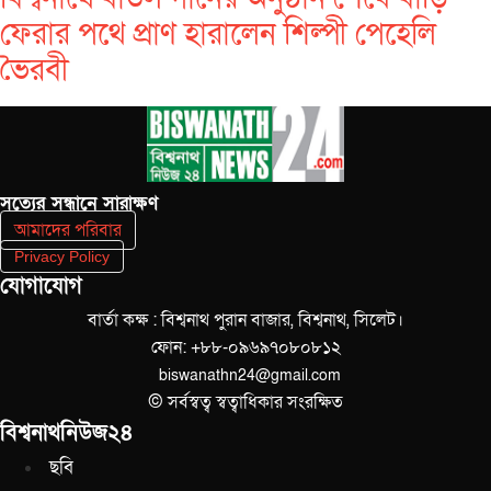
ফেরার পথে প্রাণ হারালেন শিল্পী পেহেলি
ভৈরবী
সত‌্যের সন্ধানে সারাক্ষণ
আমাদের পরিবার
Privacy Policy
যোগাযোগ
বার্তা কক্ষ : বিশ্বনাথ পুরান বাজার, বিশ্বনাথ, সিলেট।
ফোন: +৮৮-০৯৬৯৭০৮০৮১২
biswanathn24@gmail.com
© সর্বস্বত্ব স্বত্বাধিকার সংরক্ষিত
বিশ্বনাথনিউজ২৪
ছবি