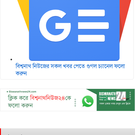
বিশ্বনাথ নিউজের সকল খবর পেতে গুগল চ‌্যানেল ফলো
করুন