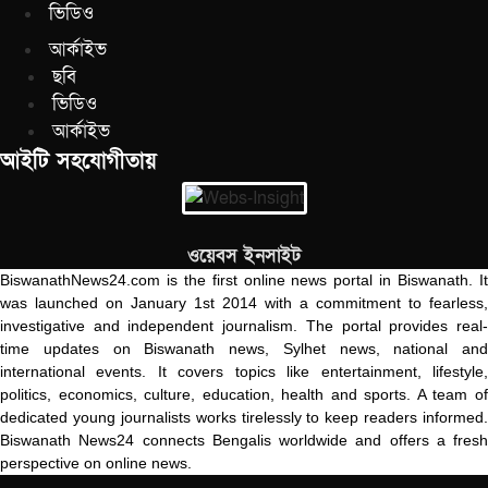
ভিডিও
আর্কাইভ
ছবি
ভিডিও
আর্কাইভ
আইটি সহযোগীতায়
ওয়েবস ইনসাইট
BiswanathNews24.com is the first online news portal in Biswanath. It
was launched on January 1st 2014 with a commitment to fearless,
investigative and independent journalism. The portal provides real-
time updates on Biswanath news, Sylhet news, national and
international events. It covers topics like entertainment, lifestyle,
politics, economics, culture, education, health and sports. A team of
dedicated young journalists works tirelessly to keep readers informed.
Biswanath News24 connects Bengalis worldwide and offers a fresh
perspective on online news.