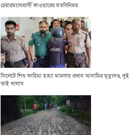
চেয়ারম্যানপ্রার্থী কাওছারের মতবিনিময়
সিলেটে শিশু ফাহিমা হত্যা মামলায় প্রধান আসামির মৃত্যুদণ্ড, দুই
ভাই খালাস