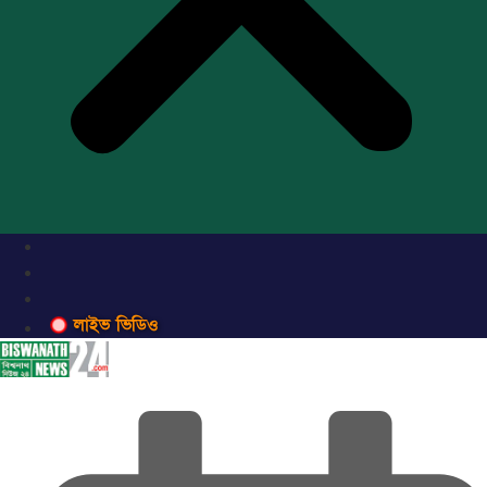
লাইভ ভিডিও