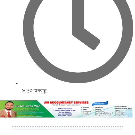
৮:৫৩ অপরাহ্ণ