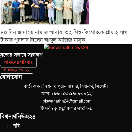
৪০ দিন জামাতে নামাজ আদায়: ৩২ শিশু-কিশোরকে প্রায় ২ লাখ
টাকার পুরস্কার দিলেন আব্দুল আজিজ মাসুক
সত‌্যের সন্ধানে সারাক্ষণ
আমাদের পরিবার
Privacy Policy
যোগাযোগ
বার্তা কক্ষ : বিশ্বনাথ পুরান বাজার, বিশ্বনাথ, সিলেট।
ফোন: +৮৮-০৯৬৯৭০৮০৮১২
biswanathn24@gmail.com
© সর্বস্বত্ব স্বত্বাধিকার সংরক্ষিত
বিশ্বনাথনিউজ২৪
ছবি