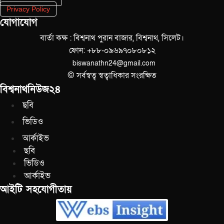
Privacy Policy
যোগাযোগ
বার্তা কক্ষ : বিশ্বনাথ পুরান বাজার, বিশ্বনাথ, সিলেট।
ফোন: +৮৮-০৯৬৯৭০৮০৮১২
biswanathn24@gmail.com
© সর্বস্বত্ব স্বত্বাধিকার সংরক্ষিত
বিশ্বনাথনিউজ২৪
ছবি
ভিডিও
আর্কাইভ
ছবি
ভিডিও
আর্কাইভ
আইটি সহযোগীতায়