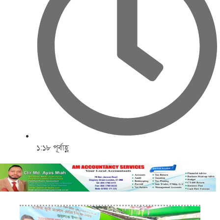
১:১৮ পূর্বাহ্ণ