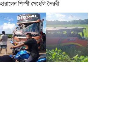
হারালেন শিল্পী পেহেলি ভৈরবী