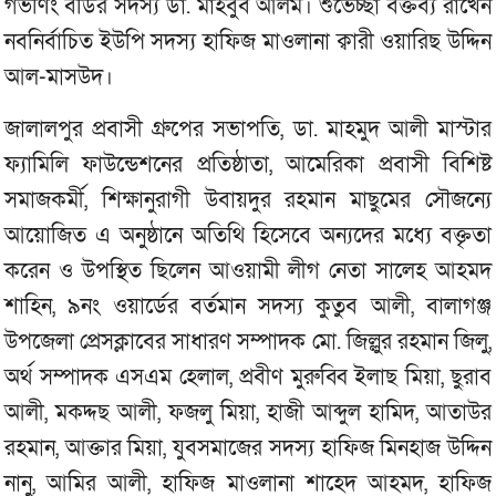
গভর্ণিং বডির সদস্য ডা. মাহবুব আলম। শুভেচ্ছা বক্তব‌্য রাখেন
নবনির্বাচিত ইউপি সদস্য হাফিজ মাওলানা ক্বারী ওয়ারিছ উদ্দিন
আল-মাসউদ।
জালালপুর প্রবাসী গ্রুপের সভাপতি, ডা. মাহমুদ আলী মাস্টার
ফ্যামিলি ফাউন্ডেশনের প্রতিষ্ঠাতা, আমেরিকা প্রবাসী বিশিষ্ট
সমাজকর্মী, শিক্ষানুরাগী উবায়দুর রহমান মাছুমের সৌজন্যে
আয়োজিত এ অনুষ্ঠানে অতিথি হিসেবে অন্যদের মধ্যে বক্তৃতা
করেন ও উপস্থিত ছিলেন আওয়ামী লীগ নেতা সালেহ আহমদ
শাহিন, ৯নং ওয়ার্ডের বর্তমান সদস্য কুতুব আলী, বালাগঞ্জ
উপজেলা প্রেসক্লাবের সাধারণ সম্পাদক মো. জিল্লুর রহমান জিলু,
অর্থ সম্পাদক এসএম হেলাল, প্রবীণ মুরুব্বি ইলাছ মিয়া, ছুরাব
আলী, মকদ্দছ আলী, ফজলু মিয়া, হাজী আব্দুল হামিদ, আতাউর
রহমান, আক্তার মিয়া, যুবসমাজের সদস্য হাফিজ মিনহাজ উদ্দিন
নানু, আমির আলী, হাফিজ মাওলানা শাহেদ আহমদ, হাফিজ