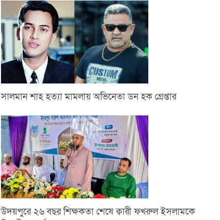
সালমান শাহ হত্যা মামলায় অভিনেতা ডন হক গ্রেপ্তার
উদয়পুরে ২৬ বছর শিক্ষকতা শেষে ক্বারী ফখরুল ইসলামকে