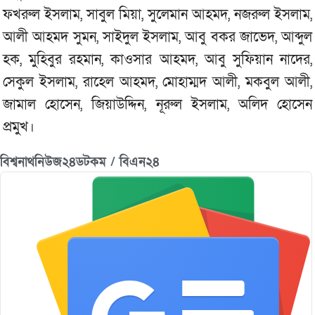
ফখরুল ইসলাম, সাবুল মিয়া, সুলেমান আহমদ, নজরুল ইসলাম,
আলী আহমদ সুমন, সাইদুল ইসলাম, আবু বকর জাভেদ, আব্দুল
হক, মুহিবুর রহমান, কাওসার আহমদ, আবু সুফিয়ান নাদের,
সেকুল ইসলাম, রাহেল আহমদ, মোহাম্মদ আলী, মকবুল আলী,
জামাল হোসেন, জিয়াউদ্দিন, নূরুল ইসলাম, অলিদ হোসেন
প্রমুখ।
বিশ্বনাথনিউজ২৪ডটকম / বিএন২৪