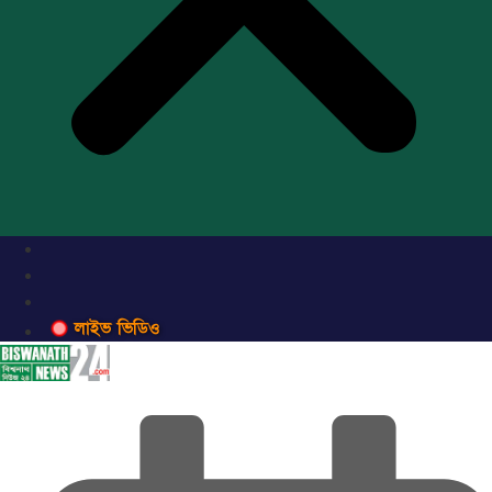
লাইভ ভিডিও