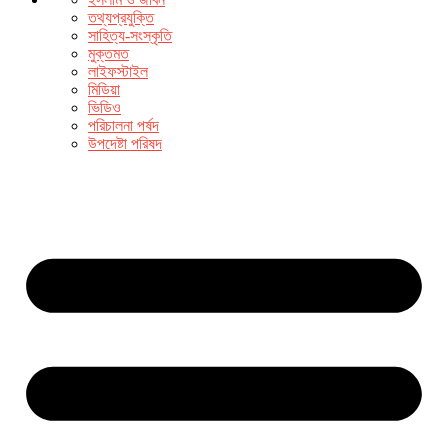
তথ্যপ্রযুক্তি
সাহিত্য-সংস্কৃতি
মুক্তমত
লাইফস্টাইল
মিডিয়া
ভিডিও
পরিচালনা পর্ষদ
উপদেষ্টা পরিষদ