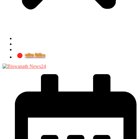
লাইভ ভিডিও