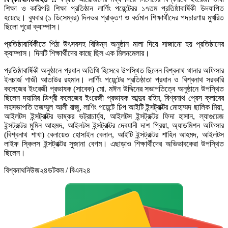
শিক্ষা ও কারিগরি শিক্ষা প্রতিষ্ঠান লার্ণিং পয়েন্টেরর ১৭তম প্রতিষ্ঠাবার্ষিকী উদযাপিত
হয়েছে। বুধবার (১ ডিসেম্বর) দিনভর প্রাক্তণ ও বর্তমান শিক্ষার্থীদের পদচারণায় মুখরিত
ছিলো পুরো ক্যাম্পাস।
প্রতিষ্ঠাবার্ষিকীতে পিঠা উৎসবসহ বিভিন্ন অনুষ্ঠান মালা দিয়ে সাজানো হয় প্রতিষ্ঠানের
ক্যাম্পাস। দিনটি শিক্ষার্থীদের কাছে ছিল এক মিলনমেলার।
প্রতিষ্ঠাবার্ষিকী অনুষ্ঠানে প্রধান অতিথি হিসেবে উপস্থিত ছিলেন বিশ্বনাথ থানার অফিসার
ইনচার্জ গাজী আতাউর রহমান। লার্ণিং পয়েন্টের প্রতিষ্ঠাতা প্রধান ও বিশ্বনাথ সরকারি
কলেজের ইংরেজী প্রভাষক (সাবেক) মো. মঈন উদ্দিনের সভাপতিত্বে অনুষ্ঠানে উপস্থিত
ছিলেন দয়ামির ডিগ্রী কলেজের ইংরেজী প্রভাষক আব্দুর রহিম, বিশ্বনাথ প্রেস ক্লাবের
সহসভাপতি তজম্মুল আলী রাজু, লাণিং পয়েন্টে চিপ আইটি ইন্সট্রাক্টর মোহাম্মদ ছালিক মিয়া,
আইলটস ইন্সট্রাক্টর ভাষ্কর ভট্রাচার্য্য, আইলটস ইন্সট্রাক্টর ফিদা হাসান, ল্যাগুয়েজ
ইন্সট্রাক্টর মুমিন আহমদ, আইলটস ইন্সট্রাক্টর দেবযানী দাশ প্রিয়া, অ্যাডমিশন অফিসার
(বিশ্বনাথ শাখা) বেলায়েত হোসাইন বেলাল, আইটি ইন্সট্রাক্টর শাহিন আহমদ, আইলটস
লাইফ স্কিলস ইন্সট্রাক্টর সুজানা বেগম। এছাড়াও শিক্ষার্থীদের অভিভাবকেরা উপস্থিত
ছিলেন।
বিশ্বনাথনিউজ২৪ডটকম / বিএন২৪