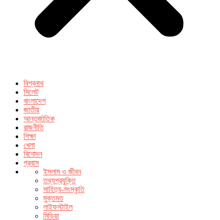
বিশ্বনাথ
সিলেট
বাংলাদেশ
জাতীয়
আন্তর্জাতিক
রাজনীতি
শিক্ষা
খেলা
বিনোদন
প্রবাস
ইসলাম ও জীবন
তথ্যপ্রযুক্তি
সাহিত্য-সংস্কৃতি
মুক্তমত
লাইফস্টাইল
মিডিয়া