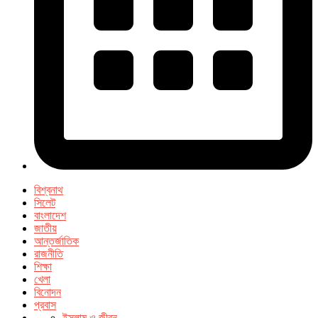
বিশ্বনাথ
সিলেট
বাংলাদেশ
জাতীয়
আন্তর্জাতিক
রাজনীতি
শিক্ষা
খেলা
বিনোদন
প্রবাস
ইসলাম ও জীবন