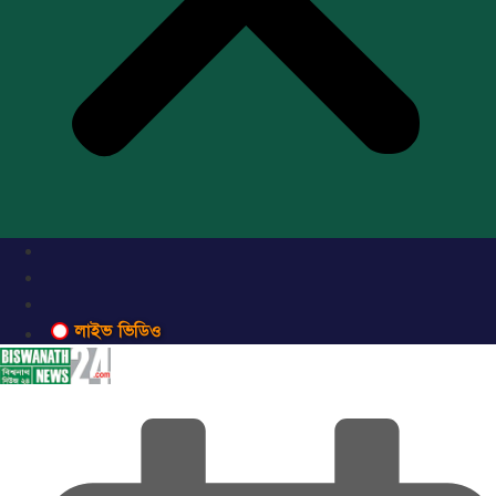
লাইভ ভিডিও