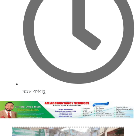
৭:১৮ অপরাহ্ণ