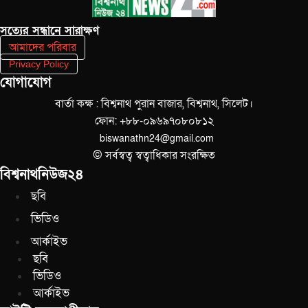
সত‌্যের সন্ধানে সারাক্ষণ
আমাদের পরিবার
Privacy Policy
যোগাযোগ
বার্তা কক্ষ : বিশ্বনাথ পুরান বাজার, বিশ্বনাথ, সিলেট।
ফোন: +৮৮-০৯৬৯৭০৮০৮১২
biswanathn24@gmail.com
© সর্বস্বত্ব স্বত্বাধিকার সংরক্ষিত
বিশ্বনাথনিউজ২৪
ছবি
ভিডিও
আর্কাইভ
ছবি
ভিডিও
আর্কাইভ