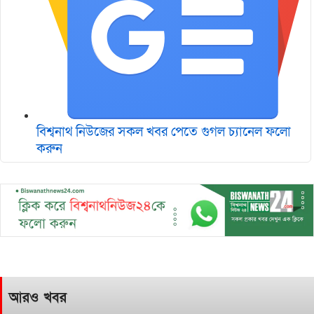
বিশ্বনাথ নিউজের সকল খবর পেতে গুগল চ‌্যানেল ফলো
করুন
আরও খবর