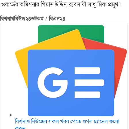
ওয়ার্ডের কমিশনার গিয়াস উদ্দিন, ব্যবসায়ী সাধু মিয়া প্রমূখ।
বিশ্বনাথনিউজ২৪ডটকম / বিএন২৪
বিশ্বনাথ নিউজের সকল খবর পেতে গুগল চ‌্যানেল ফলো
করুন