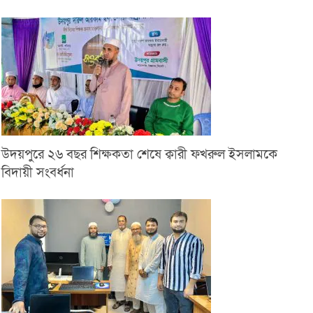
উদয়পুরে ২৬ বছর শিক্ষকতা শেষে ক্বারী ফখরুল ইসলামকে
বিদায়ী সংবর্ধনা