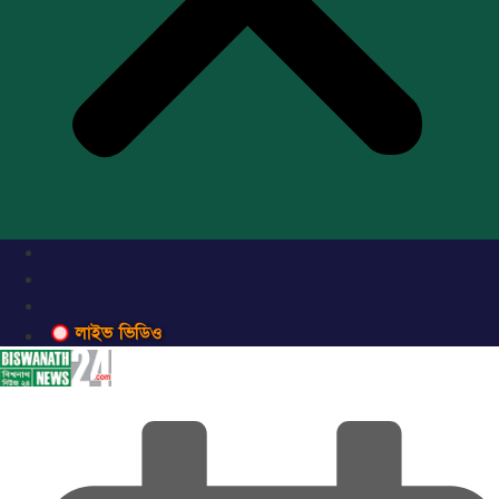
লাইভ ভিডিও