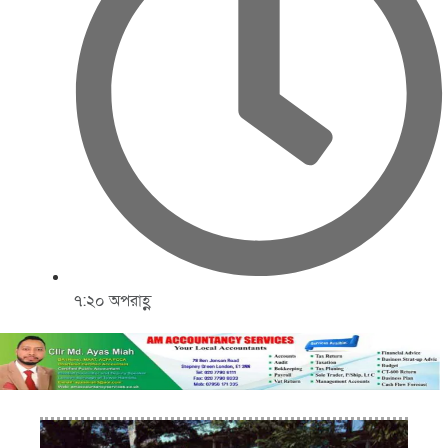
৭:২০ অপরাহ্ণ