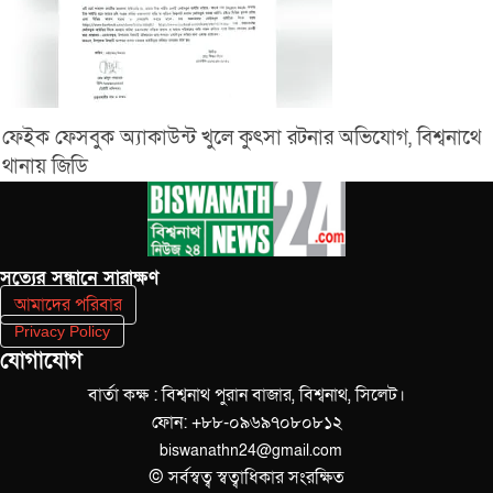
ফেইক ফেসবুক অ্যাকাউন্ট খুলে কুৎসা রটনার অভিযোগ, বিশ্বনাথে
থানায় জিডি
সত‌্যের সন্ধানে সারাক্ষণ
আমাদের পরিবার
Privacy Policy
যোগাযোগ
বার্তা কক্ষ : বিশ্বনাথ পুরান বাজার, বিশ্বনাথ, সিলেট।
ফোন: +৮৮-০৯৬৯৭০৮০৮১২
biswanathn24@gmail.com
© সর্বস্বত্ব স্বত্বাধিকার সংরক্ষিত