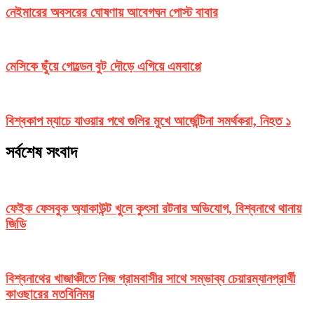
নেইমারের অবসরের ঘোষণায় আবেগঘন পোস্ট বাবার
মেসিকে ছুঁয়ে গোল্ডেন বুট দৌড়ে এগিয়ে এমবাপ্পে
বিশ্বকাপ ম্যাচে যাওয়ার পথে গুলির মুখে আর্জেন্টিনা সমর্থকরা, নিহত ১
সর্বশেষ সংবাদ
ফেইক ফেসবুক অ্যাকাউন্ট খুলে কুৎসা রটনার অভিযোগ, বিশ্বনাথে থানায়
জিডি
বিশ্বনাথের খাজাঞ্চীতে নিজ গ্রামবাসীর সাথে সম্ভাব্য চেয়ারম্যানপ্রার্থী
কাওছারের মতবিনিময়