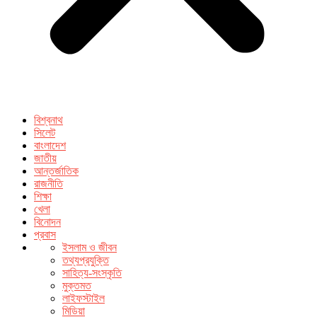
বিশ্বনাথ
সিলেট
বাংলাদেশ
জাতীয়
আন্তর্জাতিক
রাজনীতি
শিক্ষা
খেলা
বিনোদন
প্রবাস
ইসলাম ও জীবন
তথ্যপ্রযুক্তি
সাহিত্য-সংস্কৃতি
মুক্তমত
লাইফস্টাইল
মিডিয়া