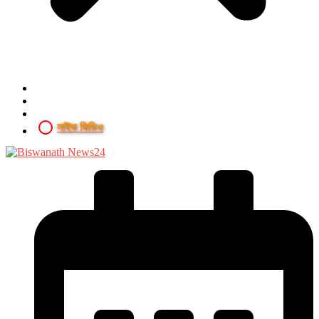
লাইভ ভিডিও