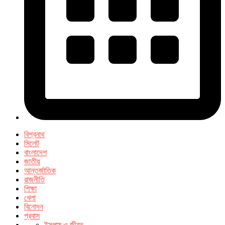
বিশ্বনাথ
সিলেট
বাংলাদেশ
জাতীয়
আন্তর্জাতিক
রাজনীতি
শিক্ষা
খেলা
বিনোদন
প্রবাস
ইসলাম ও জীবন