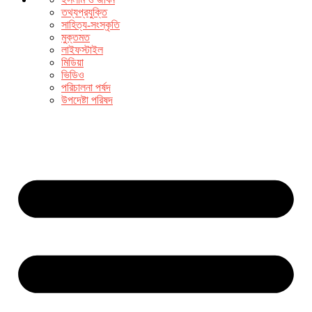
তথ্যপ্রযুক্তি
সাহিত্য-সংস্কৃতি
মুক্তমত
লাইফস্টাইল
মিডিয়া
ভিডিও
পরিচালনা পর্ষদ
উপদেষ্টা পরিষদ