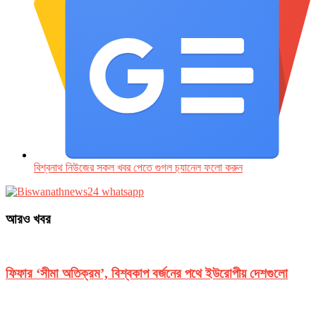
বিশ্বনাথ নিউজের সকল খবর পেতে গুগল চ‌্যানেল ফলো করুন
আরও খবর
ফিফার ‘সীমা অতিক্রম’, বিশ্বকাপ বর্জনের পথে ইউরোপীয় দেশগুলো