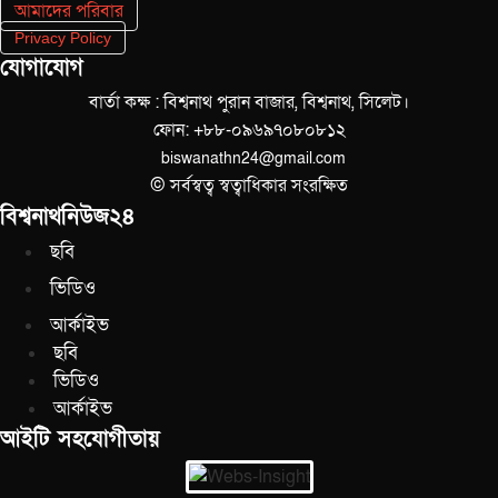
আমাদের পরিবার
Privacy Policy
যোগাযোগ
বার্তা কক্ষ : বিশ্বনাথ পুরান বাজার, বিশ্বনাথ, সিলেট।
ফোন: +৮৮-০৯৬৯৭০৮০৮১২
biswanathn24@gmail.com
© সর্বস্বত্ব স্বত্বাধিকার সংরক্ষিত
বিশ্বনাথনিউজ২৪
ছবি
ভিডিও
আর্কাইভ
ছবি
ভিডিও
আর্কাইভ
আইটি সহযোগীতায়