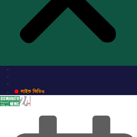
লাইভ ভিডিও