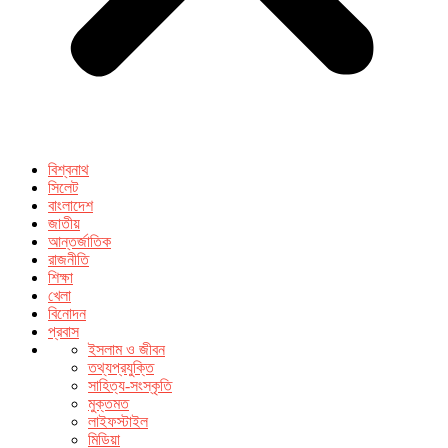
বিশ্বনাথ
সিলেট
বাংলাদেশ
জাতীয়
আন্তর্জাতিক
রাজনীতি
শিক্ষা
খেলা
বিনোদন
প্রবাস
ইসলাম ও জীবন
তথ্যপ্রযুক্তি
সাহিত্য-সংস্কৃতি
মুক্তমত
লাইফস্টাইল
মিডিয়া