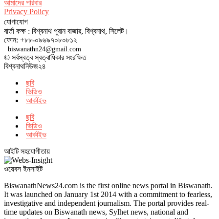
আমাদের পরিবার
Privacy Policy
যোগাযোগ
বার্তা কক্ষ : বিশ্বনাথ পুরান বাজার, বিশ্বনাথ, সিলেট।
ফোন: +৮৮-০৯৬৯৭০৮০৮১২
biswanathn24@gmail.com
© সর্বস্বত্ব স্বত্বাধিকার সংরক্ষিত
বিশ্বনাথনিউজ২৪
ছবি
ভিডিও
আর্কাইভ
ছবি
ভিডিও
আর্কাইভ
আইটি সহযোগীতায়
ওয়েবস ইনসাইট
BiswanathNews24.com is the first online news portal in Biswanath.
It was launched on January 1st 2014 with a commitment to fearless,
investigative and independent journalism. The portal provides real-
time updates on Biswanath news, Sylhet news, national and