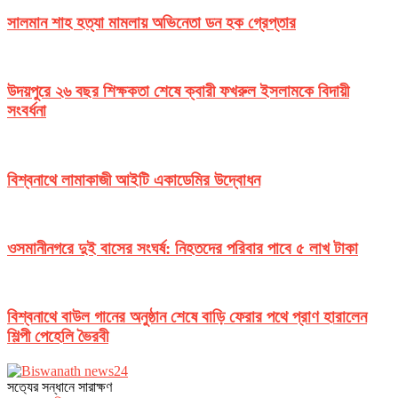
সালমান শাহ হত্যা মামলায় অভিনেতা ডন হক গ্রেপ্তার
উদয়পুরে ২৬ বছর শিক্ষকতা শেষে ক্বারী ফখরুল ইসলামকে বিদায়ী
সংবর্ধনা
বিশ্বনাথে লামাকাজী আইটি একাডেমির উদ্বোধন
ওসমানীনগরে দুই বাসের সংঘর্ষ: নিহতদের পরিবার পাবে ৫ লাখ টাকা
বিশ্বনাথে বাউল গানের অনুষ্ঠান শেষে বাড়ি ফেরার পথে প্রাণ হারালেন
শিল্পী পেহেলি ভৈরবী
সত‌্যের সন্ধানে সারাক্ষণ