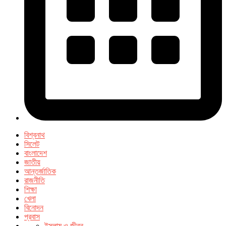
বিশ্বনাথ
সিলেট
বাংলাদেশ
জাতীয়
আন্তর্জাতিক
রাজনীতি
শিক্ষা
খেলা
বিনোদন
প্রবাস
ইসলাম ও জীবন