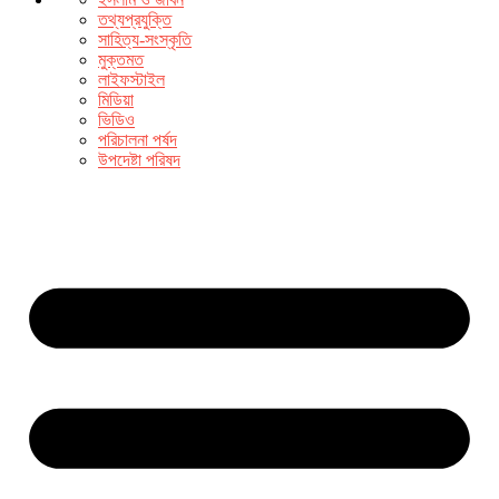
তথ্যপ্রযুক্তি
সাহিত্য-সংস্কৃতি
মুক্তমত
লাইফস্টাইল
মিডিয়া
ভিডিও
পরিচালনা পর্ষদ
উপদেষ্টা পরিষদ