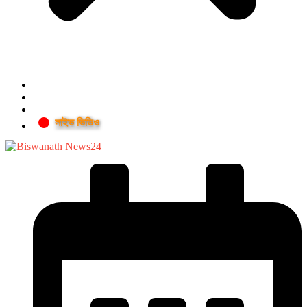
লাইভ ভিডিও