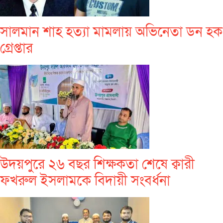
সালমান শাহ হত্যা মামলায় অভিনেতা ডন হক
গ্রেপ্তার
উদয়পুরে ২৬ বছর শিক্ষকতা শেষে ক্বারী
ফখরুল ইসলামকে বিদায়ী সংবর্ধনা