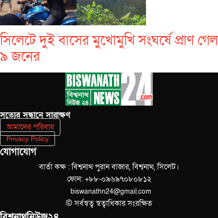
সিলেটে দুই বাসের মুখোমুখি সংঘর্ষে প্রাণ গেল
৯ জনের
সত‌্যের সন্ধানে সারাক্ষণ
আমাদের পরিবার
Privacy Policy
যোগাযোগ
বার্তা কক্ষ : বিশ্বনাথ পুরান বাজার, বিশ্বনাথ, সিলেট।
ফোন: +৮৮-০৯৬৯৭০৮০৮১২
biswanathn24@gmail.com
© সর্বস্বত্ব স্বত্বাধিকার সংরক্ষিত
বিশ্বনাথনিউজ২৪