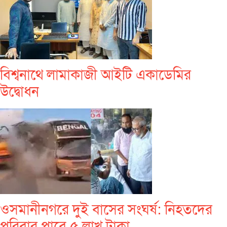
বিশ্বনাথে লামাকাজী আইটি একাডেমির
উদ্বোধন
ওসমানীনগরে দুই বাসের সংঘর্ষ: নিহতদের
পরিবার পাবে ৫ লাখ টাকা