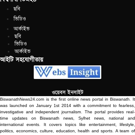
ছবি
ভিডিও
আর্কাইভ
ছবি
ভিডিও
আর্কাইভ
আইটি সহযোগীতায়
ওয়েবস ইনসাইট
BiswanathNews24.com is the first online news portal in Biswanath. It
was launched on January 1st 2014 with a commitment to fearless,
investigative and independent journalism. The portal provides real-
time updates on Biswanath news, Sylhet news, national and
international events. It covers topics like entertainment, lifestyle,
politics, economics, culture, education, health and sports. A team of