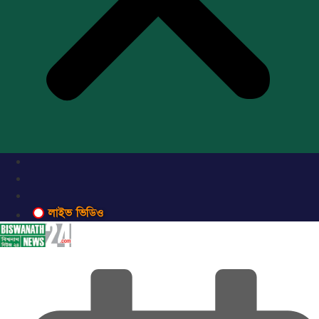
লাইভ ভিডিও