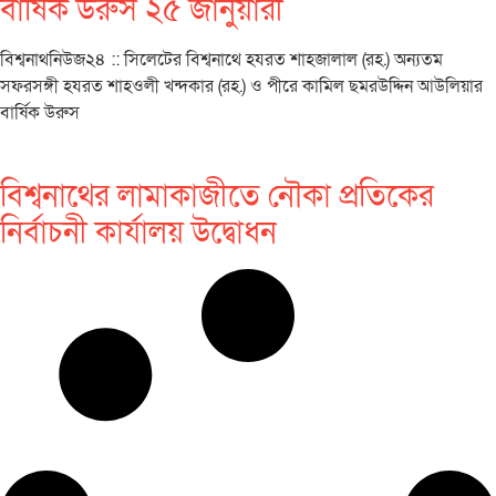
বার্ষিক উরুস ২৫ জানুয়ারী
বিশ্বনাথনিউজ২৪ :: সিলেটের বিশ্বনাথে হযরত শাহজালাল (রহ.) অন্যতম
সফরসঙ্গী হযরত শাহওলী খন্দকার (রহ.) ও পীরে কামিল ছমরউদ্দিন আউলিয়ার
বার্ষিক উরুস
বিশ্বনাথের লামাকাজীতে নৌকা প্রতিকের
নির্বাচনী কার্যালয় উদ্বোধন