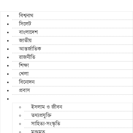
বিশ্বনাথ
সিলেট
বাংলাদেশ
জাতীয়
আন্তর্জাতিক
রাজনীতি
শিক্ষা
খেলা
বিনোদন
প্রবাস
ইসলাম ও জীবন
তথ্যপ্রযুক্তি
সাহিত্য-সংস্কৃতি
মুক্তমত