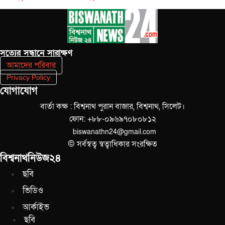
সত‌্যের সন্ধানে সারাক্ষণ
আমাদের পরিবার
Privacy Policy
যোগাযোগ
বার্তা কক্ষ : বিশ্বনাথ পুরান বাজার, বিশ্বনাথ, সিলেট।
ফোন: +৮৮-০৯৬৯৭০৮০৮১২
biswanathn24@gmail.com
© সর্বস্বত্ব স্বত্বাধিকার সংরক্ষিত
বিশ্বনাথনিউজ২৪
ছবি
ভিডিও
আর্কাইভ
ছবি