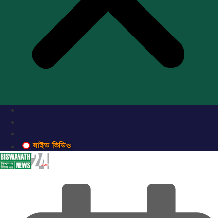
লাইভ ভিডিও