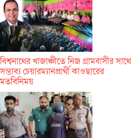
বিশ্বনাথের খাজাঞ্চীতে নিজ গ্রামবাসীর সাথে
সম্ভাব্য চেয়ারম্যানপ্রার্থী কাওছারের
মতবিনিময়