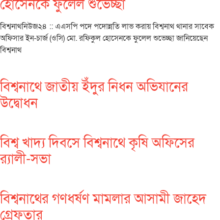
হোসেনকে ফুলেল শুভেচ্ছা
বিশ্বনাথনিউজ২৪ :: এএসপি পদে পদোন্নতি লাভ করায় বিশ্বনাথ থানার সাবেক
অফিসার ইন-চার্জ (ওসি) মো. রফিকুল হোসেনকে ফুলেল শুভেচ্ছা জানিয়েছেন
বিশ্বনাথ
বিশ্বনাথে জাতীয় ইঁদুর নিধন অভিযানের
উদ্বোধন
বিশ্ব খাদ্য দিবসে বিশ্বনাথে কৃষি অফিসের
র‌্যালী-সভা
বিশ্বনাথের গণধর্ষণ মামলার আসামী জাহেদ
গ্রেফতার