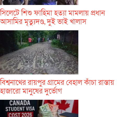
সিলেটে শিশু ফাহিমা হত্যা মামলায় প্রধান
আসামির মৃত্যুদণ্ড, দুই ভাই খালাস
বিশ্বনাথের রায়পুর গ্রামের বেহাল কাঁচা রাস্তায়
হাজারো মানুষের দুর্ভোগ