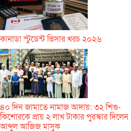
কানাডা স্টুডেন্ট ভিসার খরচ ২০২৬
৪০ দিন জামাতে নামাজ আদায়: ৩২ শিশু-
কিশোরকে প্রায় ২ লাখ টাকার পুরস্কার দিলেন
আব্দুল আজিজ মাসুক