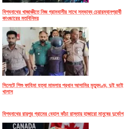
বিশ্বনাথের খাজাঞ্চীতে নিজ গ্রামবাসীর সাথে সম্ভাব্য চেয়ারম্যানপ্রার্থী
কাওছারের মতবিনিময়
সিলেটে শিশু ফাহিমা হত্যা মামলায় প্রধান আসামির মৃত্যুদণ্ড, দুই ভাই
খালাস
বিশ্বনাথের রায়পুর গ্রামের বেহাল কাঁচা রাস্তায় হাজারো মানুষের দুর্ভোগ