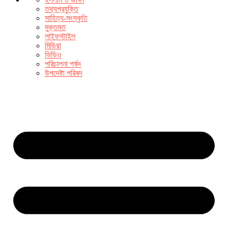
তথ্যপ্রযুক্তি
সাহিত্য-সংস্কৃতি
মুক্তমত
লাইফস্টাইল
মিডিয়া
ভিডিও
পরিচালনা পর্ষদ
উপদেষ্টা পরিষদ