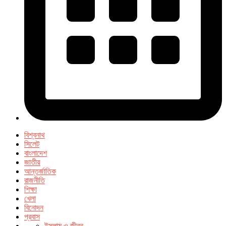
বিশ্বনাথ
সিলেট
বাংলাদেশ
জাতীয়
আন্তর্জাতিক
রাজনীতি
শিক্ষা
খেলা
বিনোদন
প্রবাস
ইসলাম ও জীবন