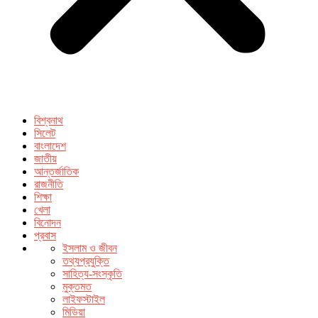
বিশ্বনাথ
সিলেট
বাংলাদেশ
জাতীয়
আন্তর্জাতিক
রাজনীতি
শিক্ষা
খেলা
বিনোদন
প্রবাস
ইসলাম ও জীবন
তথ্যপ্রযুক্তি
সাহিত্য-সংস্কৃতি
মুক্তমত
লাইফস্টাইল
মিডিয়া