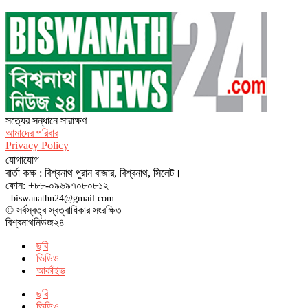
সত‌্যের সন্ধানে সারাক্ষণ
আমাদের পরিবার
Privacy Policy
যোগাযোগ
বার্তা কক্ষ : বিশ্বনাথ পুরান বাজার, বিশ্বনাথ, সিলেট।
ফোন: +৮৮-০৯৬৯৭০৮০৮১২
biswanathn24@gmail.com
© সর্বস্বত্ব স্বত্বাধিকার সংরক্ষিত
বিশ্বনাথনিউজ২৪
ছবি
ভিডিও
আর্কাইভ
ছবি
ভিডিও