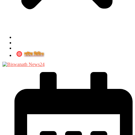
লাইভ ভিডিও