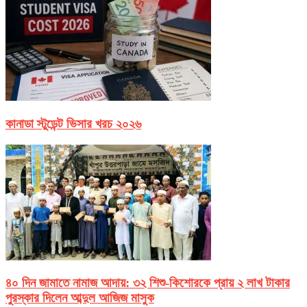
কানাডা স্টুডেন্ট ভিসার খরচ ২০২৬
৪০ দিন জামাতে নামাজ আদায়: ৩২ শিশু-কিশোরকে প্রায় ২ লাখ টাকার
পুরস্কার দিলেন আব্দুল আজিজ মাসুক