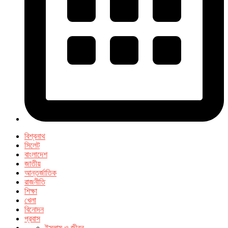
বিশ্বনাথ
সিলেট
বাংলাদেশ
জাতীয়
আন্তর্জাতিক
রাজনীতি
শিক্ষা
খেলা
বিনোদন
প্রবাস
ইসলাম ও জীবন