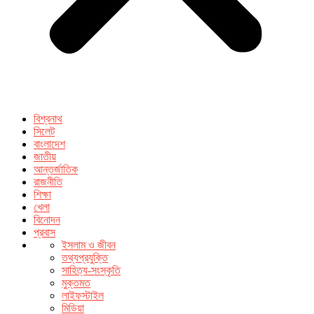
বিশ্বনাথ
সিলেট
বাংলাদেশ
জাতীয়
আন্তর্জাতিক
রাজনীতি
শিক্ষা
খেলা
বিনোদন
প্রবাস
ইসলাম ও জীবন
তথ্যপ্রযুক্তি
সাহিত্য-সংস্কৃতি
মুক্তমত
লাইফস্টাইল
মিডিয়া