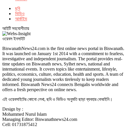
ছবি
ভিডিও
আর্কাইভ
আইটি সহযোগীতায়
ওয়েবস ইনসাইট
BiswanathNews24.com is the first online news portal in Biswanath.
It was launched on January 1st 2014 with a commitment to fearless,
investigative and independent journalism. The portal provides real-
time updates on Biswanath news, Sylhet news, national and
international events. It covers topics like entertainment, lifestyle,
politics, economics, culture, education, health and sports. A team of
dedicated young journalists works tirelessly to keep readers
informed. Biswanath News24 connects Bengalis worldwide and
offers a fresh perspective on online news.
এই ওয়েবসাইটের কোনো লেখা, ছবি ও ভিডিও অনুমতি ছাড়া ব্যবহার বেআইনি।
Design by :
Mohammed Nurul Islam
Managing Editor: Biswanathnews24.com
Cell: 01731875412