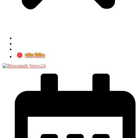
লাইভ ভিডিও