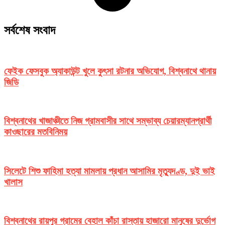
সর্বশেষ সংবাদ
ফেইক ফেসবুক অ্যাকাউন্ট খুলে কুৎসা রটনার অভিযোগ, বিশ্বনাথে থানায়
জিডি
বিশ্বনাথের খাজাঞ্চীতে নিজ গ্রামবাসীর সাথে সম্ভাব্য চেয়ারম্যানপ্রার্থী
কাওছারের মতবিনিময়
সিলেটে শিশু ফাহিমা হত্যা মামলায় প্রধান আসামির মৃত্যুদণ্ড, দুই ভাই
খালাস
বিশ্বনাথের রায়পুর গ্রামের বেহাল কাঁচা রাস্তায় হাজারো মানুষের দুর্ভোগ