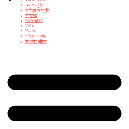
তথ্যপ্রযুক্তি
সাহিত্য-সংস্কৃতি
মুক্তমত
লাইফস্টাইল
মিডিয়া
ভিডিও
পরিচালনা পর্ষদ
উপদেষ্টা পরিষদ