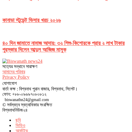
কানাডা স্টুডেন্ট ভিসার খরচ ২০২৬
৪০ দিন জামাতে নামাজ আদায়: ৩২ শিশু-কিশোরকে প্রায় ২ লাখ টাকার
পুরস্কার দিলেন আব্দুল আজিজ মাসুক
সত‌্যের সন্ধানে সারাক্ষণ
আমাদের পরিবার
Privacy Policy
যোগাযোগ
বার্তা কক্ষ : বিশ্বনাথ পুরান বাজার, বিশ্বনাথ, সিলেট।
ফোন: +৮৮-০৯৬৯৭০৮০৮১২
biswanathn24@gmail.com
© সর্বস্বত্ব স্বত্বাধিকার সংরক্ষিত
বিশ্বনাথনিউজ২৪
ছবি
ভিডিও
আর্কাইভ