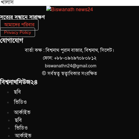
খালাস
সত‌্যের সন্ধানে সারাক্ষণ
আমাদের পরিবার
Privacy Policy
যোগাযোগ
বার্তা কক্ষ : বিশ্বনাথ পুরান বাজার, বিশ্বনাথ, সিলেট।
ফোন: +৮৮-০৯৬৯৭০৮০৮১২
biswanathn24@gmail.com
© সর্বস্বত্ব স্বত্বাধিকার সংরক্ষিত
বিশ্বনাথনিউজ২৪
ছবি
ভিডিও
আর্কাইভ
ছবি
ভিডিও
আর্কাইভ