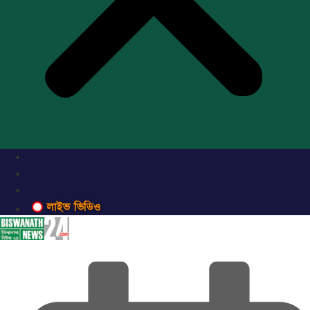
লাইভ ভিডিও