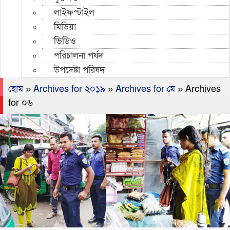
লাইফস্টাইল
মিডিয়া
ভিডিও
পরিচালনা পর্ষদ
উপদেষ্টা পরিষদ
হোম
»
Archives for ২০১৯
»
Archives for মে
»
Archives
for ০৬