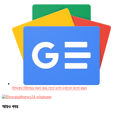
বিশ্বনাথ নিউজের সকল খবর পেতে গুগল চ‌্যানেল ফলো করুন
আরও খবর