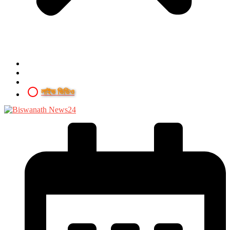
লাইভ ভিডিও