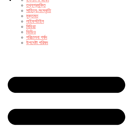
তথ্যপ্রযুক্তি
সাহিত্য-সংস্কৃতি
মুক্তমত
লাইফস্টাইল
মিডিয়া
ভিডিও
পরিচালনা পর্ষদ
উপদেষ্টা পরিষদ