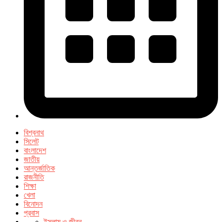
বিশ্বনাথ
সিলেট
বাংলাদেশ
জাতীয়
আন্তর্জাতিক
রাজনীতি
শিক্ষা
খেলা
বিনোদন
প্রবাস
ইসলাম ও জীবন