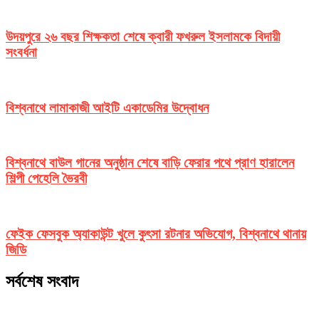
উদয়পুরে ২৬ বছর শিক্ষকতা শেষে ক্বারী ফখরুল ইসলামকে বিদায়ী
সংবর্ধনা
বিশ্বনাথে লামাকাজী আইটি একাডেমির উদ্বোধন
বিশ্বনাথে বাউল গানের অনুষ্ঠান শেষে বাড়ি ফেরার পথে প্রাণ হারালেন
শিল্পী পেহেলি ভৈরবী
ফেইক ফেসবুক অ্যাকাউন্ট খুলে কুৎসা রটনার অভিযোগ, বিশ্বনাথে থানায়
জিডি
সর্বশেষ সংবাদ