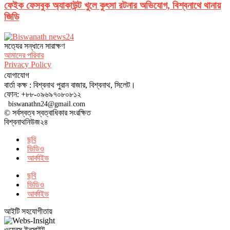
ফেইক ফেসবুক অ্যাকাউন্ট খুলে কুৎসা রটনার অভিযোগ, বিশ্বনাথে থানায়
জিডি
সত‌্যের সন্ধানে সারাক্ষণ
আমাদের পরিবার
Privacy Policy
যোগাযোগ
বার্তা কক্ষ : বিশ্বনাথ পুরান বাজার, বিশ্বনাথ, সিলেট।
ফোন: +৮৮-০৯৬৯৭০৮০৮১২
biswanathn24@gmail.com
© সর্বস্বত্ব স্বত্বাধিকার সংরক্ষিত
বিশ্বনাথনিউজ২৪
ছবি
ভিডিও
আর্কাইভ
ছবি
ভিডিও
আর্কাইভ
আইটি সহযোগীতায়
ওয়েবস ইনসাইট