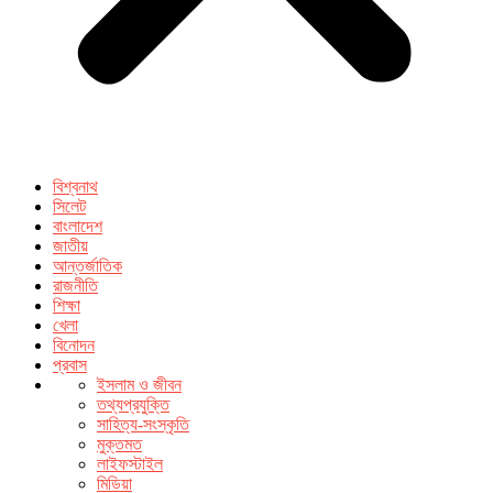
বিশ্বনাথ
সিলেট
বাংলাদেশ
জাতীয়
আন্তর্জাতিক
রাজনীতি
শিক্ষা
খেলা
বিনোদন
প্রবাস
ইসলাম ও জীবন
তথ্যপ্রযুক্তি
সাহিত্য-সংস্কৃতি
মুক্তমত
লাইফস্টাইল
মিডিয়া