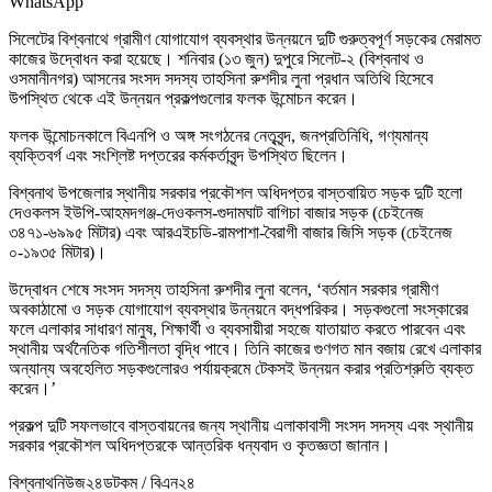
WhatsApp
​সিলেটের বিশ্বনাথে গ্রামীণ যোগাযোগ ব্যবস্থার উন্নয়নে দুটি গুরুত্বপূর্ণ সড়কের মেরামত
কাজের উদ্বোধন করা হয়েছে। শনিবার (১৩ জুন) দুপুরে সিলেট-২ (বিশ্বনাথ ও
ওসমানীনগর) আসনের সংসদ সদস্য তাহসিনা রুশদীর লুনা প্রধান অতিথি হিসেবে
উপস্থিত থেকে এই উন্নয়ন প্রকল্পগুলোর ফলক উন্মোচন করেন।
​ফলক উন্মোচনকালে বিএনপি ও অঙ্গ সংগঠনের নেতৃবৃন্দ, জনপ্রতিনিধি, গণ্যমান্য
ব্যক্তিবর্গ এবং সংশ্লিষ্ট দপ্তরের কর্মকর্তাবৃন্দ উপস্থিত ছিলেন।
বিশ্বনাথ উপজেলার ​স্থানীয় সরকার প্রকৌশল অধিদপ্তর বাস্তবায়িত সড়ক দুটি হলো
দেওকলস ইউপি-আহমদগঞ্জ-দেওকলস-গুদামঘাট বাগিচা বাজার সড়ক (চেইনেজ
৩৪৭১-৬৯৯৫ মিটার) এবং আরএইচডি-রামপাশা-বৈরাগী বাজার জিসি সড়ক (চেইনেজ
০-১৯৩৫ মিটার)।
উদ্বোধন শেষে সংসদ সদস্য তাহসিনা রুশদীর লুনা বলেন, ‘বর্তমান সরকার গ্রামীণ
অবকাঠামো ও সড়ক যোগাযোগ ব্যবস্থার উন্নয়নে বদ্ধপরিকর। সড়কগুলো সংস্কারের
ফলে এলাকার সাধারণ মানুষ, শিক্ষার্থী ও ব্যবসায়ীরা সহজে যাতায়াত করতে পারবেন এবং
স্থানীয় অর্থনৈতিক গতিশীলতা বৃদ্ধি পাবে। তিনি কাজের গুণগত মান বজায় রেখে এলাকার
অন্যান্য অবহেলিত সড়কগুলোরও পর্যায়ক্রমে টেকসই উন্নয়ন করার প্রতিশ্রুতি ব্যক্ত
করেন।’
​প্রকল্প দুটি সফলভাবে বাস্তবায়নের জন্য স্থানীয় এলাকাবাসী সংসদ সদস্য এবং স্থানীয়
সরকার প্রকৌশল অধিদপ্তরকে আন্তরিক ধন্যবাদ ও কৃতজ্ঞতা জানান।
বিশ্বনাথনিউজ২৪ডটকম / বিএন২৪