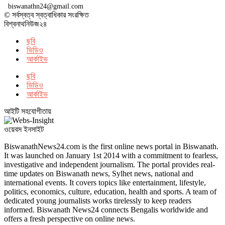
biswanathn24@gmail.com
© সর্বস্বত্ব স্বত্বাধিকার সংরক্ষিত
বিশ্বনাথনিউজ২৪
ছবি
ভিডিও
আর্কাইভ
ছবি
ভিডিও
আর্কাইভ
আইটি সহযোগীতায়
ওয়েবস ইনসাইট
BiswanathNews24.com is the first online news portal in Biswanath.
It was launched on January 1st 2014 with a commitment to fearless,
investigative and independent journalism. The portal provides real-
time updates on Biswanath news, Sylhet news, national and
international events. It covers topics like entertainment, lifestyle,
politics, economics, culture, education, health and sports. A team of
dedicated young journalists works tirelessly to keep readers
informed. Biswanath News24 connects Bengalis worldwide and
offers a fresh perspective on online news.