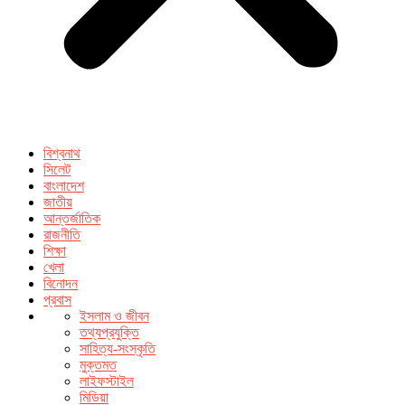
বিশ্বনাথ
সিলেট
বাংলাদেশ
জাতীয়
আন্তর্জাতিক
রাজনীতি
শিক্ষা
খেলা
বিনোদন
প্রবাস
ইসলাম ও জীবন
তথ্যপ্রযুক্তি
সাহিত্য-সংস্কৃতি
মুক্তমত
লাইফস্টাইল
মিডিয়া