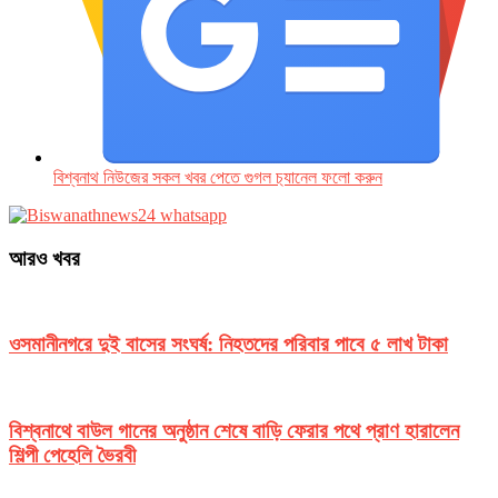
বিশ্বনাথ নিউজের সকল খবর পেতে গুগল চ‌্যানেল ফলো করুন
আরও খবর
ওসমানীনগরে দুই বাসের সংঘর্ষ: নিহতদের পরিবার পাবে ৫ লাখ টাকা
বিশ্বনাথে বাউল গানের অনুষ্ঠান শেষে বাড়ি ফেরার পথে প্রাণ হারালেন
শিল্পী পেহেলি ভৈরবী