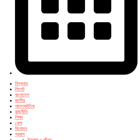
বিশ্বনাথ
সিলেট
বাংলাদেশ
জাতীয়
আন্তর্জাতিক
রাজনীতি
শিক্ষা
খেলা
বিনোদন
প্রবাস
ইসলাম ও জীবন