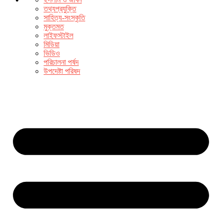
তথ্যপ্রযুক্তি
সাহিত্য-সংস্কৃতি
মুক্তমত
লাইফস্টাইল
মিডিয়া
ভিডিও
পরিচালনা পর্ষদ
উপদেষ্টা পরিষদ