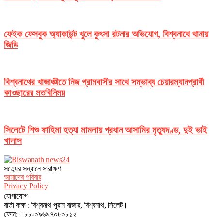
ফেইক ফেসবুক অ্যাকাউন্ট খুলে কুৎসা রটনার অভিযোগ, বিশ্বনাথে থানায়
জিডি
বিশ্বনাথের খাজাঞ্চীতে নিজ গ্রামবাসীর সাথে সম্ভাব্য চেয়ারম্যানপ্রার্থী
কাওছারের মতবিনিময়
সিলেটে শিশু ফাহিমা হত্যা মামলায় প্রধান আসামির মৃত্যুদণ্ড, দুই ভাই
খালাস
সত‌্যের সন্ধানে সারাক্ষণ
আমাদের পরিবার
Privacy Policy
যোগাযোগ
বার্তা কক্ষ : বিশ্বনাথ পুরান বাজার, বিশ্বনাথ, সিলেট।
ফোন: +৮৮-০৯৬৯৭০৮০৮১২