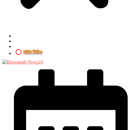
লাইভ ভিডিও