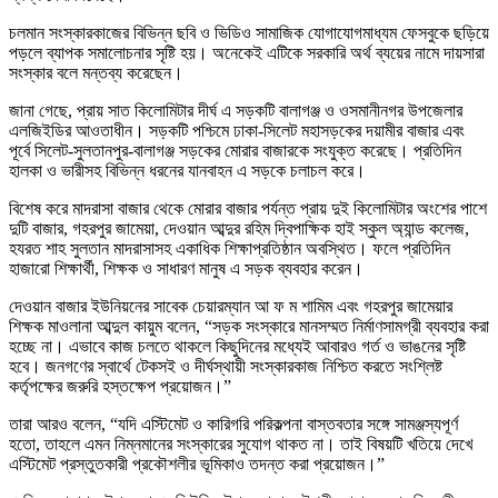
চলমান সংস্কারকাজের বিভিন্ন ছবি ও ভিডিও সামাজিক যোগাযোগমাধ্যম ফেসবুকে ছড়িয়ে
পড়লে ব্যাপক সমালোচনার সৃষ্টি হয়। অনেকেই এটিকে সরকারি অর্থ ব্যয়ের নামে দায়সারা
সংস্কার বলে মন্তব্য করেছেন।
জানা গেছে, প্রায় সাত কিলোমিটার দীর্ঘ এ সড়কটি বালাগঞ্জ ও ওসমানীনগর উপজেলার
এলজিইডির আওতাধীন। সড়কটি পশ্চিমে ঢাকা-সিলেট মহাসড়কের দয়ামীর বাজার এবং
পূর্বে সিলেট-সুলতানপুর-বালাগঞ্জ সড়কের মোরার বাজারকে সংযুক্ত করেছে। প্রতিদিন
হালকা ও ভারীসহ বিভিন্ন ধরনের যানবাহন এ সড়কে চলাচল করে।
বিশেষ করে মাদরাসা বাজার থেকে মোরার বাজার পর্যন্ত প্রায় দুই কিলোমিটার অংশের পাশে
দুটি বাজার, গহরপুর জামেয়া, দেওয়ান আব্দুর রহিম দ্বিপাক্ষিক হাই স্কুল অ্যান্ড কলেজ,
হযরত শাহ সুলতান মাদরাসাসহ একাধিক শিক্ষাপ্রতিষ্ঠান অবস্থিত। ফলে প্রতিদিন
হাজারো শিক্ষার্থী, শিক্ষক ও সাধারণ মানুষ এ সড়ক ব্যবহার করেন।
দেওয়ান বাজার ইউনিয়নের সাবেক চেয়ারম্যান আ ফ ম শামিম এবং গহরপুর জামেয়ার
শিক্ষক মাওলানা আব্দুল কায়ুম বলেন, “সড়ক সংস্কারে মানসম্মত নির্মাণসামগ্রী ব্যবহার করা
হচ্ছে না। এভাবে কাজ চলতে থাকলে কিছুদিনের মধ্যেই আবারও গর্ত ও ভাঙনের সৃষ্টি
হবে। জনগণের স্বার্থে টেকসই ও দীর্ঘস্থায়ী সংস্কারকাজ নিশ্চিত করতে সংশ্লিষ্ট
কর্তৃপক্ষের জরুরি হস্তক্ষেপ প্রয়োজন।”
তারা আরও বলেন, “যদি এস্টিমেট ও কারিগরি পরিকল্পনা বাস্তবতার সঙ্গে সামঞ্জস্যপূর্ণ
হতো, তাহলে এমন নিম্নমানের সংস্কারের সুযোগ থাকত না। তাই বিষয়টি খতিয়ে দেখে
এস্টিমেট প্রস্তুতকারী প্রকৌশলীর ভূমিকাও তদন্ত করা প্রয়োজন।”