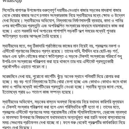
WhatsApp
সিলেটের বালাগঞ্জ উপজেলার গুরুত্বপূর্ণ দয়ামীর-দেওয়ান বাজার সড়কের মাদরাসা বাজার
থেকে মোরার বাজার অংশে চলমান সংস্কারকাজ নিয়ে স্থানীয়দের মধ্যে ক্ষোভ ও উদ্বেগ
দেখা দিয়েছে। স্থানীয়দের অভিযোগ, নিম্নমানের নির্মাণসামগ্রী ব্যবহার, কাদা ও পানির
ওপর কার্পেটিংয়ের প্রস্তুতি এবং অপরিকল্পিত সংস্কারের মাধ্যমে দায়সারাভাবে কাজ করা
হচ্ছে। এতে সরকারি অর্থ অপচয়ের পাশাপাশি সড়কটি অল্প সময়ের মধ্যেই পুনরায়
ক্ষতিগ্রস্ত হওয়ার আশঙ্কা তৈরি হয়েছে।
স্থানীয়দের মতে, শুধু ঠিকাদারি প্রতিষ্ঠানের কাজের মান নিয়েই নয়, প্রকল্পের নকশা ও
এস্টিমেট প্রণয়নের বিষয়েও প্রশ্ন রয়েছে। তাদের দাবি, দীর্ঘদিন ধরে ছোট-বড় গর্ত,
ভাঙন এবং দুর্বল বেইজের কারণে ক্ষতিগ্রস্ত এ সড়কে টেকসই সংস্কারের পরিবর্তে শুধু
উপরি-তল সংস্কারের পরিকল্পনা করা হয়ে থাকলে তার দায় এস্টিমেট প্রস্তুতকারী
প্রকৌশলীও এড়াতে পারেন না।
সরেজমিনে দেখা যায়, পুরোনো কার্পেটিং খুঁড়ে অনেক স্থানে পলিমাটি দিয়ে রোলার করা
হচ্ছে। বড় বড় গর্তে নিম্নমানের ইটের খোয়া ফেলা হচ্ছে এবং কোথাও কোথাও জমে থাকা
কাদা ও পানির মধ্যেই কার্পেটিংয়ের প্রস্তুতি নেওয়া হচ্ছে। স্থানীয় সূত্রে জানা গেছে,
ইতোমধ্যে প্রায় ৬০ শতাংশ কাজ সম্পন্ন হয়েছে।
স্থানীয়দের অভিযোগ, সড়কের বাস্তব অবস্থা বিবেচনায় নিয়ে যথাযথ কারিগরি মূল্যায়ন
ও টেকসই সংস্কার পরিকল্পনা করা হলে এমন পরিস্থিতির সৃষ্টি হতো না। তাদের মতে,
প্রকল্পের এস্টিমেট প্রণয়নের সময় প্রয়োজনীয় বেইজ স্ট্যাবিলাইজেশন, ড্রেনেজ ব্যবস্থা
ও মানসম্মত উপকরণের বিষয়গুলো যথাযথভাবে অন্তর্ভুক্ত করা হয়নি অথবা বাস্তবায়নের
সময় সেগুলোর প্রতিফলন দেখা যাচ্ছে না। ফলে শুরু থেকেই প্রকল্পটির কার্যকারিতা নিয়ে
প্রশ্ন দেখা দিয়েছে।