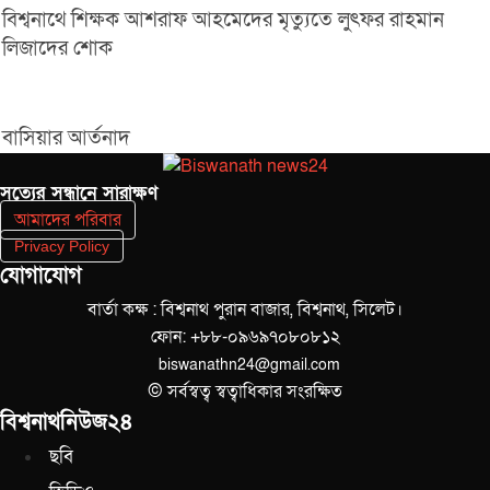
বিশ্বনাথে শিক্ষক আশরাফ আহমেদের মৃত্যুতে লুৎফর রাহমান
লিজাদের শোক
বাসিয়ার আর্তনাদ
সত‌্যের সন্ধানে সারাক্ষণ
আমাদের পরিবার
Privacy Policy
যোগাযোগ
বার্তা কক্ষ : বিশ্বনাথ পুরান বাজার, বিশ্বনাথ, সিলেট।
ফোন: +৮৮-০৯৬৯৭০৮০৮১২
biswanathn24@gmail.com
© সর্বস্বত্ব স্বত্বাধিকার সংরক্ষিত
বিশ্বনাথনিউজ২৪
ছবি