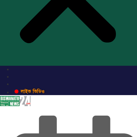
লাইভ ভিডিও