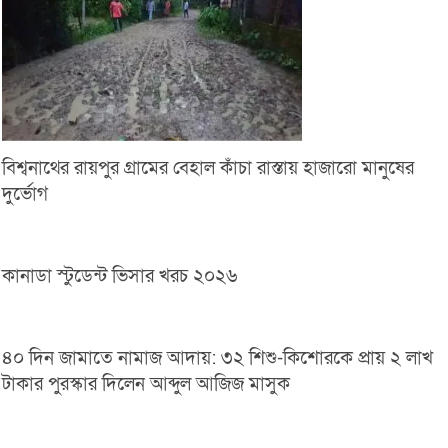
বিশ্বনাথের রায়পুর গ্রামের বেহাল কাঁচা রাস্তায় হাজারো মানুষের
দুর্ভোগ
কানাডা স্টুডেন্ট ভিসার খরচ ২০২৬
৪০ দিন জামাতে নামাজ আদায়: ৩২ শিশু-কিশোরকে প্রায় ২ লাখ
টাকার পুরস্কার দিলেন আব্দুল আজিজ মাসুক