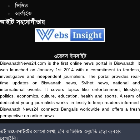
ভিডিও
আর্কাইভ
আইটি সহযোগীতায়
ওয়েবস ইনসাইট
BiswanathNews24.com is the first online news portal in Biswanath. It
was launched on January 1st 2014 with a commitment to fearless,
investigative and independent journalism. The portal provides real-
time updates on Biswanath news, Sylhet news, national and
international events. It covers topics like entertainment, lifestyle,
politics, economics, culture, education, health and sports. A team of
dedicated young journalists works tirelessly to keep readers informed.
Biswanath News24 connects Bengalis worldwide and offers a fresh
perspective on online news.
এই ওয়েবসাইটের কোনো লেখা, ছবি ও ভিডিও অনুমতি ছাড়া ব্যবহার
বেআইনি।