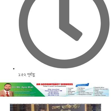
১:৫২ পূর্বাহ্ণ