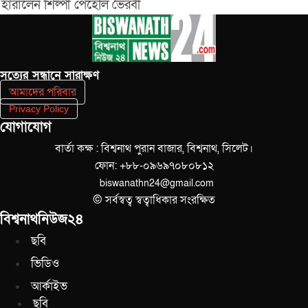
হারালেন শিল্পী পেহেলি ভৈরবী
সত‌্যের সন্ধানে সারাক্ষণ
আমাদের পরিবার
Privacy Policy
যোগাযোগ
বার্তা কক্ষ : বিশ্বনাথ পুরান বাজার, বিশ্বনাথ, সিলেট।
ফোন: +৮৮-০৯৬৯৭০৮০৮১২
biswanathn24@gmail.com
© সর্বস্বত্ব স্বত্বাধিকার সংরক্ষিত
বিশ্বনাথনিউজ২৪
ছবি
ভিডিও
আর্কাইভ
ছবি