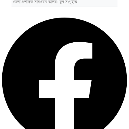
জেলা প্রশাসক সারওয়ার আলম। ছুব সংগৃহীত।