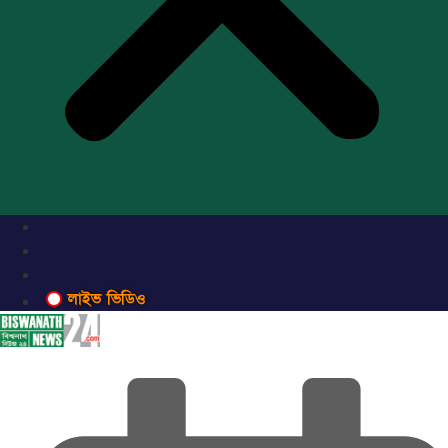
লাইভ ভিডিও