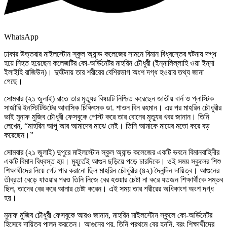
WhatsApp
ঢাকার উত্তরার মাইলস্টোন স্কুল অ্যান্ড কলেজের সামনে বিমান বিধ্বস্তের ঘটনায় দগ্ধ
হয়ে নিহত হয়েছেন কলেজটির কো-অর্ডিনেটর মাহরিন চৌধুরী (ইন্নালিল্লাহি ওয়া ইন্না
ইলাইহি রাজিউন)। দুর্ঘটনায় তার শরীরের বেশিরভাগ অংশ দগ্ধ হওয়ার তথ্য জানা
গেছে।
সোমবার (২১ জুলাই) রাতে তার মৃত্যুর বিষয়টি নিশ্চিত করেছেন জাতীয় বার্ন ও প্লাস্টিক
সার্জারি ইনস্টিটিউটের আবাসিক চিকিৎসক ডা. শাওন বিন রহমান। এর পর মাহরিন চৌধুরীর
ভাই মুনাফ মুজিব চৌধুরী ফেসবুকে পোস্ট করে তার বোনের মৃত্যুর খবর জানান। তিনি
লেখেন, “মাহরিন আপু আর আমাদের মাঝে নেই। তিনি আমাকে মায়ের মতো করে বড়
করেছেন।”
সোমবার (২১ জুলাই) দুপুরে মাইলস্টোন স্কুল অ্যান্ড কলেজের একটি ভবনে বিমানবাহিনীর
একটি বিমান বিধ্বস্ত হয়। মুহূর্তেই আগুন ছড়িয়ে পড়ে চারদিকে। ওই সময় স্কুলের শিশু
শিক্ষার্থীদের নিয়ে গেট পার করানো ছিল মাহরিন চৌধুরীর (৪২) দৈনন্দিন দায়িত্ব। আগুনের
তীব্রতা বেড়ে যাওয়ার পরও তিনি নিজে বের হওয়ার চেষ্টা না করে যতজন শিক্ষার্থীকে সম্ভব
ছিল, তাদের বের করে আনার চেষ্টা করেন। এই সময় তার শরীরের অধিকাংশ অংশ দগ্ধ
হয়।
মুনাফ মুজিব চৌধুরী ফেসবুকে আরও জানান, মাহরিন মাইলস্টোন স্কুলে কো-অর্ডিনেটর
হিসেবে দায়িত্ব পালন করতেন। আগুনের পর, তিনি প্রথমে বের হননি, বরং শিক্ষার্থীদের