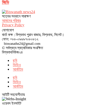
জিডি
সত‌্যের সন্ধানে সারাক্ষণ
আমাদের পরিবার
Privacy Policy
যোগাযোগ
বার্তা কক্ষ : বিশ্বনাথ পুরান বাজার, বিশ্বনাথ, সিলেট।
ফোন: +৮৮-০৯৬৯৭০৮০৮১২
biswanathn24@gmail.com
© সর্বস্বত্ব স্বত্বাধিকার সংরক্ষিত
বিশ্বনাথনিউজ২৪
ছবি
ভিডিও
আর্কাইভ
ছবি
ভিডিও
আর্কাইভ
আইটি সহযোগীতায়
ওয়েবস ইনসাইট