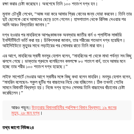
রক্ষা করার চেষ্টা করেছেন। অবশেষে তিনি ১০০ শতাংশ দগ্ধ হন।
মুনাফ চৌধুরী লেখেন, “আজ দয়া করে আমার প্রিয় বোনের জন্য দোয়া করবেন। তিনি তার
দুই ছেলেকে রেখে আমাদের ছেড়ে চলে গেলেন। হাসপাতাল থেকে রিলিজ দেওয়ার পর
আমি আরও বিস্তারিত জানাব।”
দগ্ধ হওয়ার পর মাহরিনকে আশঙ্কাজনক অবস্থায় জাতীয় বার্ন ও প্লাস্টিক সার্জারি
ইনস্টিটিউটে ভর্তি করা হয়। চিকিৎসকরা জানান, তার শরীরের শতভাগ দগ্ধ হয়েছিল।
আইসিইউতে মৃত্যুর সাথে লড়াইয়ের পর সোমবার রাতে তিনি মারা যান।
এর আগে, মাহরিনের স্বামী মনসুর হেলাল বলেন, “মাহরিনের পা থেকে মাথা পর্যন্ত সব কিছু
ঝলসে গেছে। ডাক্তার প্রথমে বলেছিলেন কমপক্ষে ৮০ শতাংশ বার্ন, তবে আমার মনে
হচ্ছে তার শরীর ১০০ শতাংশ দগ্ধ হয়েছে।”
লাইফ সাপোর্টে নেওয়ার আগে স্বামীর সঙ্গে কিছু কথা বলেন মাহরিন। মনসুর হেলাল বলেন,
“মাহরিন বলেছেন- স্কুল ছুটির পর বাচ্চাদের নিয়ে বের হচ্ছিলেন। ঠিক তখনই গেটের
সামনে বিমানটি বিধ্বস্ত হয়। নিজে দগ্ধ হলেও সেসময় তিনি বাচ্চাদের বাঁচানোর চেষ্টা
করেছিলেন।”
আরও পড়ুন::
উত্তরায় বিমানবাহিনীর প্রশিক্ষণ বিমান বিধ্বস্ত: ১৯ জনের
মৃত্যু, ২৮ জন দগ্ধ
।
তথ্য জাগো নিউজ২৪