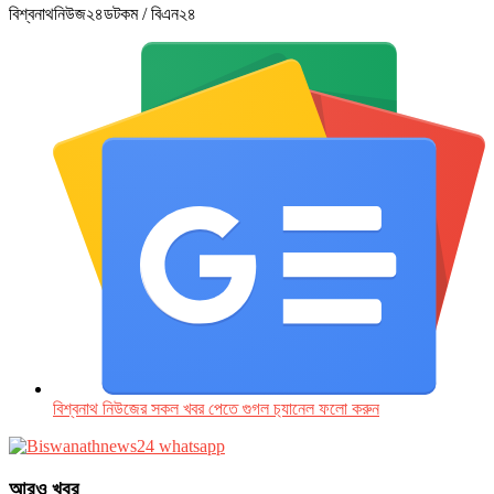
বিশ্বনাথনিউজ২৪ডটকম / বিএন২৪
বিশ্বনাথ নিউজের সকল খবর পেতে গুগল চ‌্যানেল ফলো করুন
আরও খবর