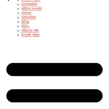
তথ্যপ্রযুক্তি
সাহিত্য-সংস্কৃতি
মুক্তমত
লাইফস্টাইল
মিডিয়া
ভিডিও
পরিচালনা পর্ষদ
উপদেষ্টা পরিষদ