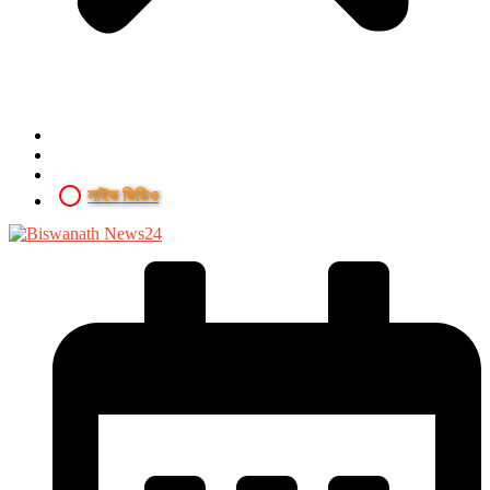
লাইভ ভিডিও