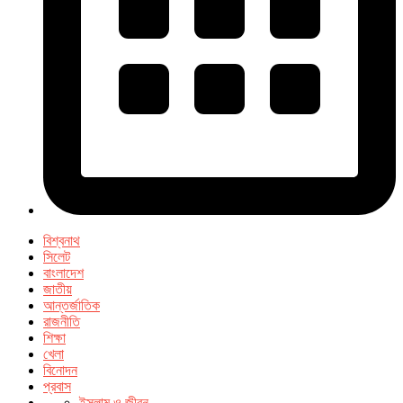
বিশ্বনাথ
সিলেট
বাংলাদেশ
জাতীয়
আন্তর্জাতিক
রাজনীতি
শিক্ষা
খেলা
বিনোদন
প্রবাস
ইসলাম ও জীবন