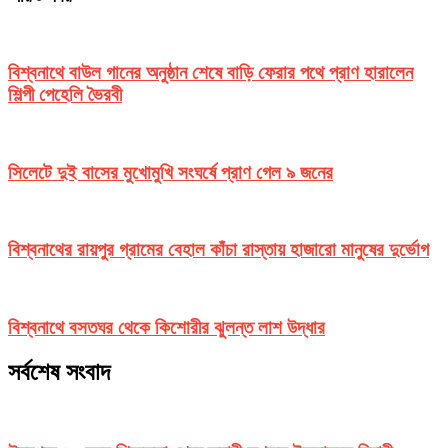
বিশ্বনাথে বাউল গানের অনুষ্ঠান শেষে বাড়ি ফেরার পথে প্রাণ হারালেন
শিল্পী পেহেলি ভৈরবী
সিলেটে দুই বাসের মুখোমুখি সংঘর্ষে প্রাণ গেল ৯ জনের
বিশ্বনাথের রায়পুর গ্রামের বেহাল কাঁচা রাস্তায় হাজারো মানুষের দুর্ভোগ
বিশ্বনাথে বসতঘর থেকে কিশোরীর ঝুলন্ত লাশ উদ্ধার
সর্বশেষ সংবাদ