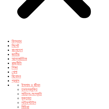
বিশ্বনাথ
সিলেট
বাংলাদেশ
জাতীয়
আন্তর্জাতিক
রাজনীতি
শিক্ষা
খেলা
বিনোদন
প্রবাস
ইসলাম ও জীবন
তথ্যপ্রযুক্তি
সাহিত্য-সংস্কৃতি
মুক্তমত
লাইফস্টাইল
মিডিয়া