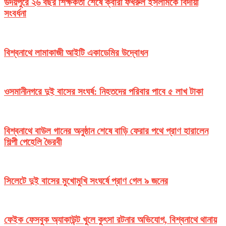
উদয়পুরে ২৬ বছর শিক্ষকতা শেষে ক্বারী ফখরুল ইসলামকে বিদায়ী
সংবর্ধনা
বিশ্বনাথে লামাকাজী আইটি একাডেমির উদ্বোধন
ওসমানীনগরে দুই বাসের সংঘর্ষ: নিহতদের পরিবার পাবে ৫ লাখ টাকা
বিশ্বনাথে বাউল গানের অনুষ্ঠান শেষে বাড়ি ফেরার পথে প্রাণ হারালেন
শিল্পী পেহেলি ভৈরবী
সিলেটে দুই বাসের মুখোমুখি সংঘর্ষে প্রাণ গেল ৯ জনের
ফেইক ফেসবুক অ্যাকাউন্ট খুলে কুৎসা রটনার অভিযোগ, বিশ্বনাথে থানায়