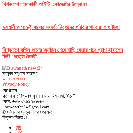
বিশ্বনাথে লামাকাজী আইটি একাডেমির উদ্বোধন
ওসমানীনগরে দুই বাসের সংঘর্ষ: নিহতদের পরিবার পাবে ৫ লাখ টাকা
বিশ্বনাথে বাউল গানের অনুষ্ঠান শেষে বাড়ি ফেরার পথে প্রাণ হারালেন
শিল্পী পেহেলি ভৈরবী
সত‌্যের সন্ধানে সারাক্ষণ
আমাদের পরিবার
Privacy Policy
যোগাযোগ
বার্তা কক্ষ : বিশ্বনাথ পুরান বাজার, বিশ্বনাথ, সিলেট।
ফোন: +৮৮-০৯৬৯৭০৮০৮১২
biswanathn24@gmail.com
© সর্বস্বত্ব স্বত্বাধিকার সংরক্ষিত
বিশ্বনাথনিউজ২৪
ছবি
ভিডিও