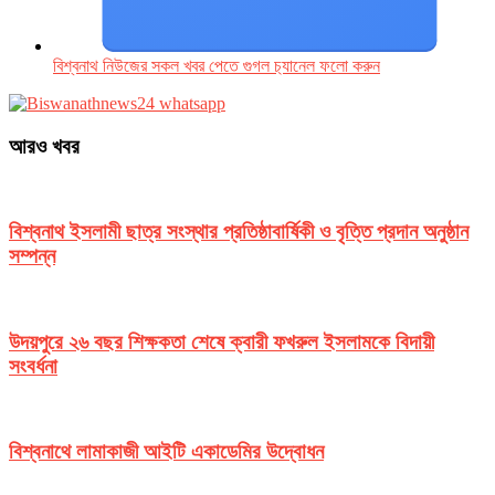
বিশ্বনাথ নিউজের সকল খবর পেতে গুগল চ‌্যানেল ফলো করুন
আরও খবর
বিশ্বনাথ ইসলামী ছাত্র সংস্থার প্রতিষ্ঠাবার্ষিকী ও বৃত্তি প্রদান অনুষ্ঠান
সম্পন্ন
উদয়পুরে ২৬ বছর শিক্ষকতা শেষে ক্বারী ফখরুল ইসলামকে বিদায়ী
সংবর্ধনা
বিশ্বনাথে লামাকাজী আইটি একাডেমির উদ্বোধন