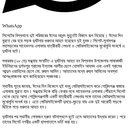
WhatsApp
সিলেটের বিশ্বনাথে দুই পরিবারের ঈদের আনন্দ মুহূর্তেই বিষাদে রূপ নিয়েছে। ঈদের দিন
ঘুরতে বের হয়ে সড়ক দুর্ঘটনায় গুরুতর আহত হয়েছেন দুই যুবক। সিলেট-সুনামগঞ্জ
মহাসড়কের সাহেবনগর এলাকায় যাত্রীবাহী লেগুনা ও মোটরসাইকেলের মুখোমুখি সংঘর্ষে এ
দুর্ঘটনা ঘটে।
শুক্রবার (২৮ মে) সন্ধ্যায় সংঘটিত এ দুর্ঘটনায় আহত হন বিশ্বনাথ উপজেলার লামাকাজী
ইউনিয়নের দুর্লভপুর গ্রামের ইন্তাজ আলীর ছেলে হোসাইন আহমদ এবং একই গ্রামের
আব্দুল ওয়াহিদের ছেলে মো. রুহুল আমিন। আহতদের মধ্যে রুহুল আমিনের অবস্থা
আশঙ্কাজনক বলে জানিয়েছেন স্বজনরা।
স্থানীয় সূত্র জানায়, ঈদের দিন বিকেলে দুই বন্ধু মোটরসাইকেলে করে গোবিন্দগঞ্জ বাজার
এলাকায় ঘুরতে যান। সন্ধ্যার দিকে বাড়ি ফেরার পথে সাহেবনগর এলাকায় পৌঁছালে সিলেট
থেকে ছেড়ে আসা গোবিন্দগঞ্জগামী একটি যাত্রীবাহী লেগুনার সঙ্গে তাদের মোটরসাইকেলের
মুখোমুখি সংঘর্ষ হয়। এতে মোটরসাইকেলটি দুমড়ে-মুচড়ে যায় এবং দুই আরোহী সড়কে
ছিটকে পড়ে গুরুতর আহত হন।
দুর্ঘটনার পর স্থানীয় লোকজন দ্রুত ঘটনাস্থলে ছুটে এসে আহতদের উদ্ধার করেন। পরে
তাদের সিলেট নগরীর একটি হাসপাতালে ভর্তি করা হয়।