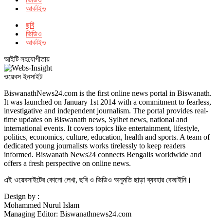
আর্কাইভ
ছবি
ভিডিও
আর্কাইভ
আইটি সহযোগীতায়
ওয়েবস ইনসাইট
BiswanathNews24.com is the first online news portal in Biswanath.
It was launched on January 1st 2014 with a commitment to fearless,
investigative and independent journalism. The portal provides real-
time updates on Biswanath news, Sylhet news, national and
international events. It covers topics like entertainment, lifestyle,
politics, economics, culture, education, health and sports. A team of
dedicated young journalists works tirelessly to keep readers
informed. Biswanath News24 connects Bengalis worldwide and
offers a fresh perspective on online news.
এই ওয়েবসাইটের কোনো লেখা, ছবি ও ভিডিও অনুমতি ছাড়া ব্যবহার বেআইনি।
Design by :
Mohammed Nurul Islam
Managing Editor: Biswanathnews24.com