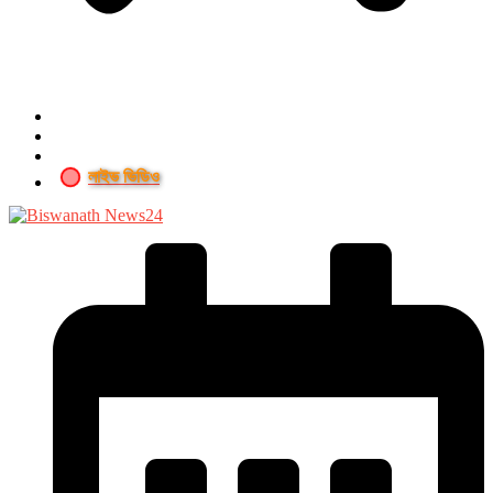
লাইভ ভিডিও