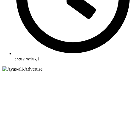
১০:৪৫ অপরাহ্ণ