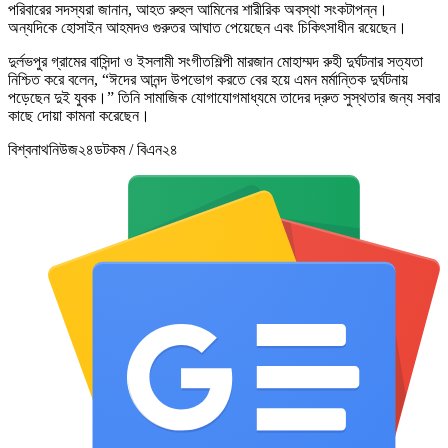
পরিবারের সদস্যরা জানান, আহত রুহুল আমিনের শারীরিক অবস্থা সংকটাপন্ন।
অন্যদিকে হোসাইন আহমদও গুরুতর আঘাত পেয়েছেন এবং চিকিৎসাধীন রয়েছেন।
দুর্লভপুর গ্রামের বাসিন্দা ও ইসলামী সংগীতশিল্পী মারজান মোহাম্মদ রুহী দুর্ঘটনার সত্যতা
নিশ্চিত করে বলেন, “ঈদের আনন্দ উপভোগ করতে বের হয়ে এমন মর্মান্তিক দুর্ঘটনায়
পড়েছেন দুই যুবক।” তিনি সামাজিক যোগাযোগমাধ্যমে তাদের দ্রুত সুস্থতার জন্য সবার
কাছে দোয়া কামনা করেছেন।
বিশ্বনাথনিউজ২৪ডটকম / বিএন২৪