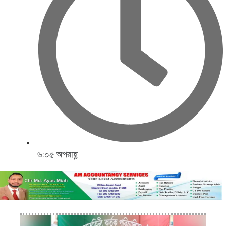
৬:০৫ অপরাহ্ণ