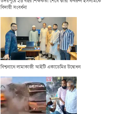
উদয়পুরে ২৬ বছর শিক্ষকতা শেষে ক্বারী ফখরুল ইসলামকে
বিদায়ী সংবর্ধনা
বিশ্বনাথে লামাকাজী আইটি একাডেমির উদ্বোধন