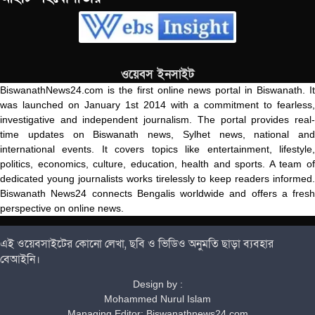
ওয়েবস ইনসাইট
BiswanathNews24.com is the first online news portal in Biswanath. It
was launched on January 1st 2014 with a commitment to fearless,
investigative and independent journalism. The portal provides real-
time updates on Biswanath news, Sylhet news, national and
international events. It covers topics like entertainment, lifestyle,
politics, economics, culture, education, health and sports. A team of
dedicated young journalists works tirelessly to keep readers informed.
Biswanath News24 connects Bengalis worldwide and offers a fresh
perspective on online news.
এই ওয়েবসাইটের কোনো লেখা, ছবি ও ভিডিও অনুমতি ছাড়া ব্যবহার
বেআইনি।
Design by :
Mohammed Nurul Islam
Managing Editor: Biswanathnews24.com