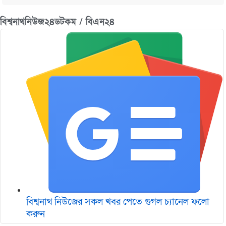
বিশ্বনাথনিউজ২৪ডটকম / বিএন২৪
বিশ্বনাথ নিউজের সকল খবর পেতে গুগল চ‌্যানেল ফলো
করুন