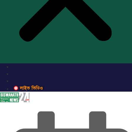
লাইভ ভিডিও