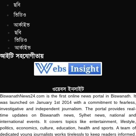
ছবি
ভিডিও
আর্কাইভ
ছবি
ভিডিও
আর্কাইভ
আইটি সহযোগীতায়
ওয়েবস ইনসাইট
BiswanathNews24.com is the first online news portal in Biswanath. It
was launched on January 1st 2014 with a commitment to fearless,
investigative and independent journalism. The portal provides real-
time updates on Biswanath news, Sylhet news, national and
international events. It covers topics like entertainment, lifestyle,
politics, economics, culture, education, health and sports. A team of
dedicated young journalists works tirelessly to keep readers informed.