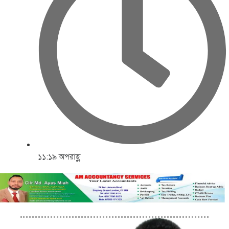
১১:১৯ অপরাহ্ণ