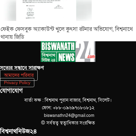
ফেইক ফেসবুক অ্যাকাউন্ট খুলে কুৎসা রটনার অভিযোগ, বিশ্বনাথে
থানায় জিডি
সত‌্যের সন্ধানে সারাক্ষণ
আমাদের পরিবার
Privacy Policy
যোগাযোগ
বার্তা কক্ষ : বিশ্বনাথ পুরান বাজার, বিশ্বনাথ, সিলেট।
ফোন: +৮৮-০৯৬৯৭০৮০৮১২
biswanathn24@gmail.com
© সর্বস্বত্ব স্বত্বাধিকার সংরক্ষিত
বিশ্বনাথনিউজ২৪